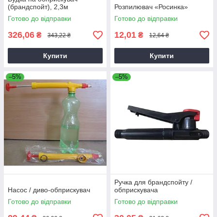
(брандспойт), 2,3м
Розпилювач «Росинка»
Готово до відправки
Готово до відправки
326,06
12,01
₴
₴
343,22 ₴
12,64 ₴
Купити
Купити
–5%
–5%
Ручка для брандспойту /
Насос / диво-обприскувач
обприскувача
Готово до відправки
Готово до відправки