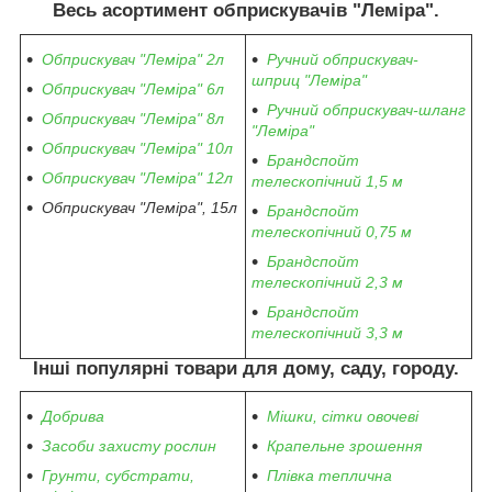
Весь асортимент обприскувачів "Леміра".
Обприскувач "Леміра" 2л
Ручний обприскувач-
шприц "Леміра"
Обприскувач "Леміра" 6л
Ручний обприскувач-шланг
Обприскувач "Леміра" 8л
"Леміра"
Обприскувач "Леміра" 10л
Брандспойт
Обприскувач "Леміра" 12л
телескопічний 1,5 м
Обприскувач "Леміра", 15л
Брандспойт
телескопічний 0,75 м
Брандспойт
телескопічний 2,3 м
Брандспойт
телескопічний 3,3 м
Інші популярні товари для дому, саду, городу.
Добрива
Мішки, сітки овочеві
Засоби захисту рослин
Крапельне зрошення
Грунти, субстрати,
Плівка теплична