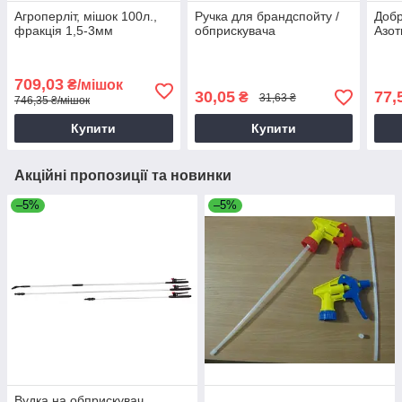
Агроперліт, мішок 100л.,
Ручка для брандспойту /
Добр
фракція 1,5-3мм
обприскувача
Азот
709,03
₴/мішок
30,05
77,
₴
31,63 ₴
746,35 ₴/мішок
Купити
Купити
Акційні пропозиції та новинки
–5%
–5%
Вудка на обприскувач