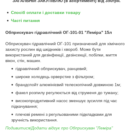
ЗАГАЛЬНІЙ ЗАКУПІВЛЮ (в асортименті) від 350грн.
Спосіб оплати і доставки товару
Часті питання
Обприскувач гідравлічний ОГ-101-01 "Леміра" 15л
Обприскувач гідравлічний ОГ-101 призначений для хімічного
захисту рослин від шкідників і хвороб. Може бути
використаний для дезінфекції, дезінсекції, побілки, миття
вікон, стін, машин.
гідравлічний обприскувач, ранцевий;
широке холодець орверстие з фільтром;
брандспойт алюмінієвий телескопічний довжиною 1м;
факел розпилу регулюється від струменя до туману;
високопродуктивний насос зменшує зусилля під час
підкачування;
плечові ремені з регульованими підкладками для
зручність використання.
Подивитися/Додати відгук про Обприскувач "Леміра"