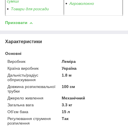
суміші
Агроволокно
Товари для розсади
Приховати
Характеристики
Основні
Виробник
Леміра
Країна виробник
Україна
Дальність/радіус
1.8 м
обприскування
Довжина розпилювальної
100 см
трубки
Джерело живлення
Механічний
Загальна вага
3.3 кг
Об'єм бака
15 л
Регулювання струменя
Так
розпилення