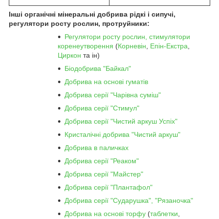
Інші органічні мінеральні добрива рідкі і сипучі,
регулятори росту рослин, протруйники:
Регулятори росту рослин, стимулятори
коренеутворення
(
Корневін
,
Епін-Екстра
,
Циркон
та ін)
Біодобрива "Байкал"
Добрива на основі гуматів
Добрива серії "Чарівна суміш"
Добрива серії "Стимул"
Добрива серії "Чистий аркуш Успіх"
Кристалічні добрива "Чистий аркуш"
Добрива в паличках
Добрива серії "Реаком"
Добрива серії "Майстер"
Добрива серії "Плантафол"
Добрива серії "Сударушка", "Рязаночка"
Добрива на основі торфу
(
таблетки
,