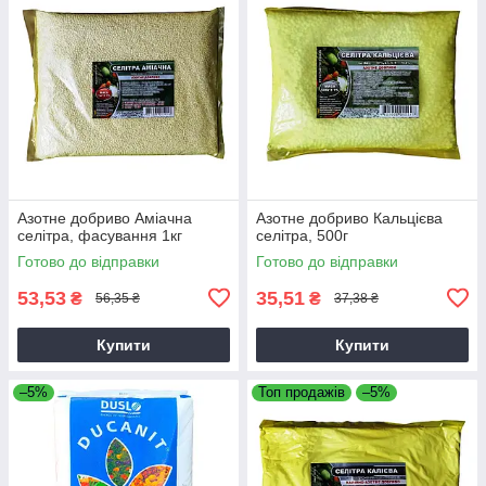
Азотне добриво Аміачна
Азотне добриво Кальцієва
селітра, фасування 1кг
селітра, 500г
Готово до відправки
Готово до відправки
53,53
35,51
₴
₴
56,35 ₴
37,38 ₴
Купити
Купити
–5%
Топ продажів
–5%