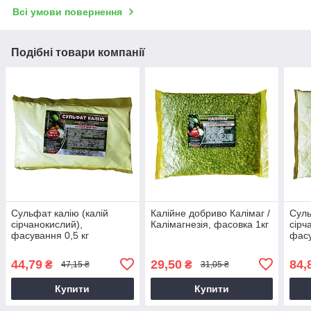
Всі умови повернення
Подібні товари компанії
Сульфат калію (калій
Калійне добриво Калімаг /
Суль
сірчанокислий),
Калімагнезія, фасовка 1кг
сірч
фасування 0,5 кг
фасу
44,79
29,50
84,
₴
₴
47,15 ₴
31,05 ₴
Купити
Купити