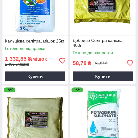
Добриво Селітра калієва,
Кальцієва селітра, мішок 25кг
400г
Готово до відправки
Готово до відправки
1 332,85
₴/мішок
58,78
₴
61,87 ₴
1 403 ₴/мішок
Купити
Купити
–5%
–5%