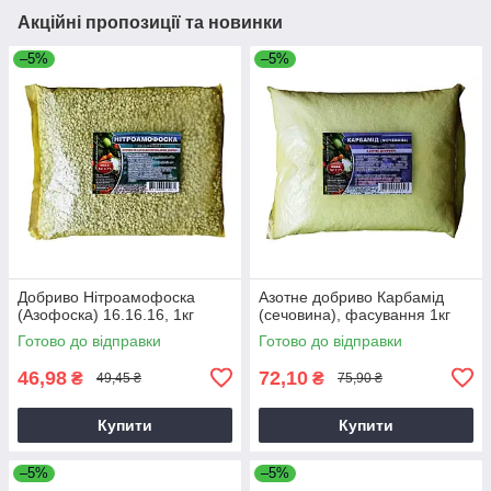
Акційні пропозиції та новинки
–5%
–5%
Добриво Нітроамофоска
Азотне добриво Карбамід
(Азофоска) 16.16.16, 1кг
(сечовина), фасування 1кг
Готово до відправки
Готово до відправки
46,98
72,10
₴
₴
49,45 ₴
75,90 ₴
Купити
Купити
–5%
–5%