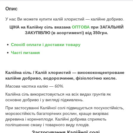
Опис
У нас Ви можете купити калій хлористий — калійне добриво.
ЦІНА на Калійну сіль
вказана
ОПТОВА
при ЗАГАЛЬНІЙ
ЗАКУПІВЛЮ (в асортименті) від
350грн
.
Спосіб оплати і доставки товару
Часті питання
Калійна сіль / Калій хлористий — висококонцентроване
калійне добриво, водорозчинне, фізіологічно кисле.
Масова частка калію — 60%.
Калійна сіль використовується на всіх видах грунтів як
основне добриво і у вигляді підживлень.
При застосуванні Калійної солі підвищується посухостійкість,
морозостійкість багаторічних рослин, краще визріває
деревина і коренеплоди. Калійні добрива сприяють
поліпшенню смаку і товарного виду плодів.
Застосування Калійної солі.