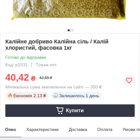
Калійне добриво Калійна сіль / Калій
хлористий, фасовка 1кг
Готово до відправки
Код: p1531
Тільки опт
40,42
₴
42,55 ₴
Мінімальна сума замовлення на сайті — 350 ₴
Економія
2.13 ₴
Залишилось
1 день
Купити
Опис
Характеристики
Доставка
Оплата
Умови п