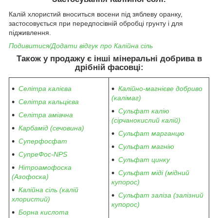
Калій хлористий вноситься восени під зяблеву оранку,
застосовується при передпосівній обробці грунту і для
підживлення.
Подивитися/Додати відгук про Калійна сіль
Також у продажу є інші мінеральні добрива в
дрібній фасовці:
Селітра калієва
Калійно-магнієве добриво
(калімаг)
Селітра кальцієва
Сульфат калію
Селітра аміачна
(сірчанокислий калій)
Карбамід (сечовина)
Сульфат марганцю
Суперфосфат
Сульфат магнію
СупреФос-NPS
Сульфат цинку
Нітроамофоска
Сульфат міді (мідний
(Азофоска)
купорос)
Калійна сіль (калій
Сульфат заліза (залізний
хлористий)
купорос)
Борна кислота