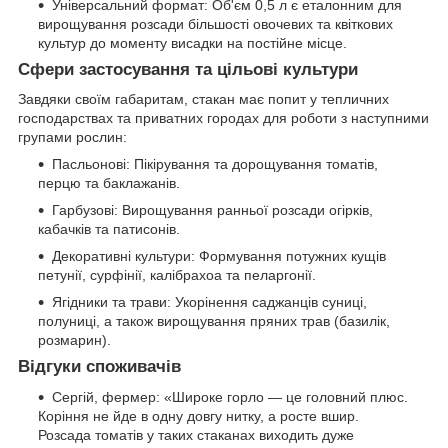
Універсальний формат: Об'єм 0,5 л є еталонним для
вирощування розсади більшості овочевих та квіткових
культур до моменту висадки на постійне місце.
Сфери застосування та цільові культури
Завдяки своїм габаритам, стакан має попит у тепличних
господарствах та приватних городах для роботи з наступними
групами рослин:
Пасльонові: Пікірування та дорощування томатів,
перцю та баклажанів.
Гарбузові: Вирощування ранньої розсади огірків,
кабачків та патисонів.
Декоративні культури: Формування потужних кущів
петунії, сурфінії, калібрахоа та пеларгонії.
Ягідники та трави: Укорінення саджанців суниці,
полуниці, а також вирощування пряних трав (базилік,
розмарин).
Відгуки споживачів
Сергій, фермер: «Широке горло — це головний плюс.
Коріння не йде в одну довгу нитку, а росте вшир.
Розсада томатів у таких стаканах виходить дуже