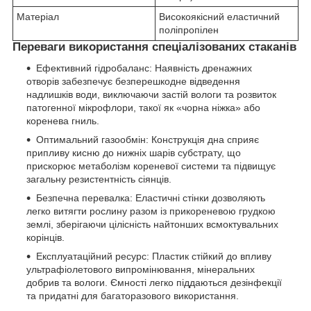
Матеріал
Високоякісний еластичний
поліпропілен
Переваги використання спеціалізованих стаканів
Ефективний гідробаланс: Наявність дренажних
отворів забезпечує безперешкодне відведення
надлишків води, виключаючи застій вологи та розвиток
патогенної мікрофлори, такої як «чорна ніжка» або
коренева гниль.
Оптимальний газообмін: Конструкція дна сприяє
припливу кисню до нижніх шарів субстрату, що
прискорює метаболізм кореневої системи та підвищує
загальну резистентність сіянців.
Безпечна перевалка: Еластичні стінки дозволяють
легко витягти рослину разом із прикореневою грудкою
землі, зберігаючи цілісність найтонших всмоктувальних
корінців.
Експлуатаційний ресурс: Пластик стійкий до впливу
ультрафіолетового випромінювання, мінеральних
добрив та вологи. Ємності легко піддаються дезінфекції
та придатні для багаторазового використання.