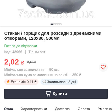
Стакан / горщик для розсади з дренажними
отворами, 120х80, 500мл
Готово до відправки
Код: 48966
Тільки опт
2,02
₴
2,13 ₴
Мінімальне замовлення — 50 шт.
Мінімальна сума замовлення на сайті — 350 ₴
Економія
0.11 ₴
Залишилось
2 дні
Купити
Опис
Характеристики
Доставка
Оплата
Умови п