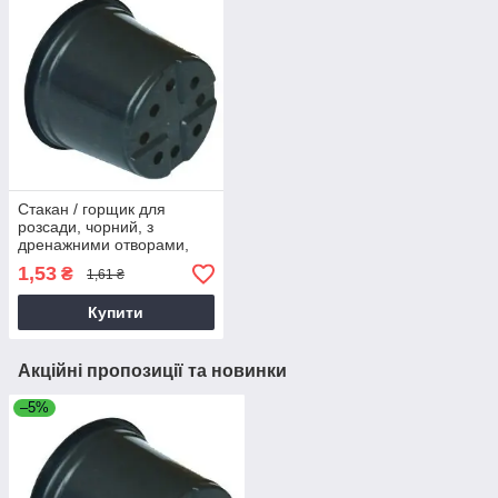
Стакан / горщик для
розсади, чорний, з
дренажними отворами,
D100х85, 450мл
1,53
₴
1,61 ₴
Купити
Акційні пропозиції та новинки
–5%