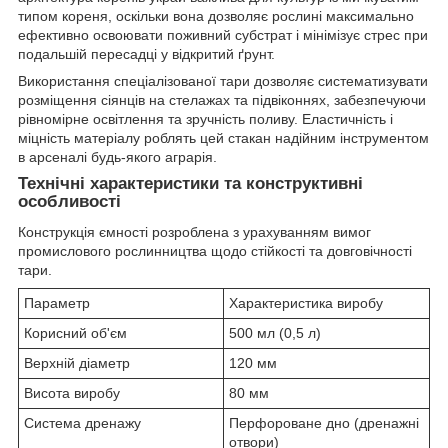
типом кореня, оскільки вона дозволяє рослині максимально
ефективно освоювати поживний субстрат і мінімізує стрес при
подальшій пересадці у відкритий ґрунт.
Використання спеціалізованої тари дозволяє систематизувати
розміщення сіянців на стелажах та підвіконнях, забезпечуючи
рівномірне освітлення та зручність поливу. Еластичність і
міцність матеріалу роблять цей стакан надійним інструментом
в арсеналі будь-якого аграрія.
Технічні характеристики та конструктивні
особливості
Конструкція ємності розроблена з урахуванням вимог
промислового рослинництва щодо стійкості та довговічності
тари.
Параметр
Характеристика виробу
Корисний об'єм
500 мл (0,5 л)
Верхній діаметр
120 мм
Висота виробу
80 мм
Система дренажу
Перфороване дно (дренажні
отвори)