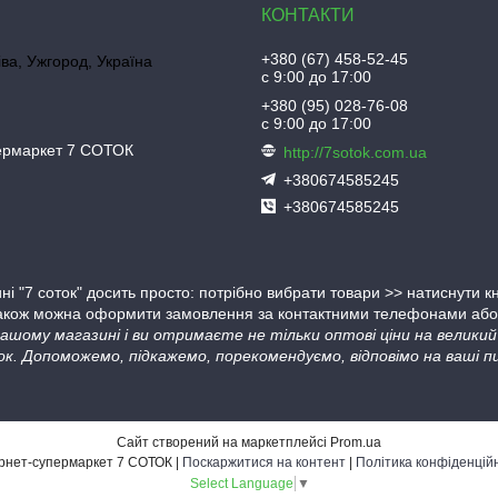
+380 (67) 458-52-45
іва, Ужгород, Україна
с 9:00 до 17:00
+380 (95) 028-76-08
с 9:00 до 17:00
пермаркет 7 СОТОК
http://7sotok.com.ua
+380674585245
+380674585245
ні "7 соток" досить просто: потрібно вибрати товари >> натиснути 
Також можна оформити замовлення за контактними телефонами або в
 нашому магазині і ви отримаєте не тільки оптові ціни на велик
ок. Допоможемо, підкажемо, порекомендуємо, відповімо на ваші пи
Сайт створений на маркетплейсі
Prom.ua
Інтернет-супермаркет 7 СОТОК |
Поскаржитися на контент
|
Політика конфіденцій
Select Language
▼