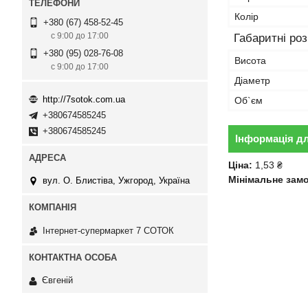
Колір
+380 (67) 458-52-45
с 9:00 до 17:00
Габаритні ро
+380 (95) 028-76-08
Висота
с 9:00 до 17:00
Діаметр
http://7sotok.com.ua
Об`єм
+380674585245
+380674585245
Інформація д
Ціна:
1,53 ₴
Мінімальне зам
вул. О. Блистіва, Ужгород, Україна
Інтернет-супермаркет 7 СОТОК
Євгеній