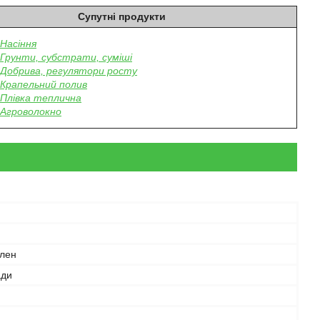
Супутні продукти
Насіння
Грунти, субстрати, суміші
Добрива, регулятори росту
Крапельний полив
Плівка теплична
Агроволокно
ілен
ади