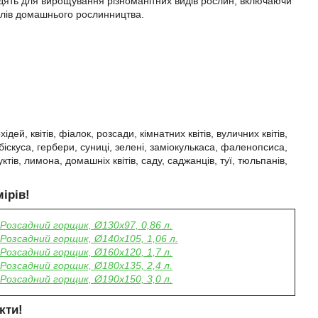
ходять для вирощування різноманітних видів рослин, включаючи
телів домашнього рослинництва.
й, квітів, фіалок, розсади, кімнатних квітів, вуличних квітів,
 гібіскуса, гербери, суниці, зелені, заміокулькаса, фаленопсиса,
ктів, лимона, домашніх квітів, саду, саджанців, туї, тюльпанів,
ірів!
Розсадний горщик, Ø130х97, 0,86 л.
Розсадний горщик, Ø140х105, 1,06 л.
Розсадний горщик, Ø160х120, 1,7 л.
Розсадний горщик, Ø180х135, 2,4 л.
Розсадний горщик, Ø190х150, 3,0 л.
кти
!