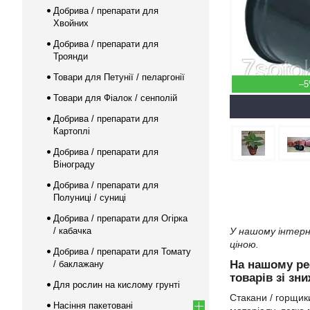
Добрива / препарати для
Хвойних
Добрива / препарати для
Троянди
Товари для Петунії / пеларгонії
–
Товари для Фіалок / сенполій
Добрива / препарати для
Картоплі
Добрива / препарати для
Вінограду
Добрива / препарати для
Полуниці / суниці
Добрива / препарати для Огірка
/ кабачка
У нашому інтерн
ціною.
Добрива / препарати для Томату
На нашому ре
/ баклажану
товарів зі зн
Для рослин на кислому грунті
Стакани / горщики
Насіння пакетовані