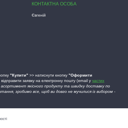
Євгеній
кнопку
"Купити"
>> натиснути кнопку
"Оформити
ідправити заявку на електронну пошту (email у
частих
ий асортимент якісного продукту та швидку доставку по
тання, зробимо все, щоб ви довго не мучилися із вибором -
ності