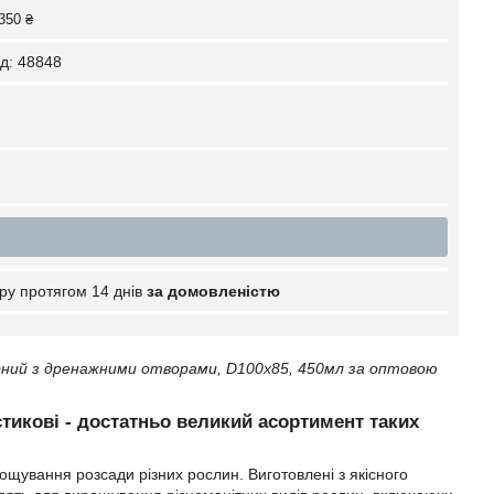
350 ₴
д:
48848
ру протягом 14 днів
за домовленістю
рний з дренажними отворами, D100х85, 450мл за оптовою
стикові - достатньо великий асортимент таких
рощування розсади різних рослин. Виготовлені з якісного