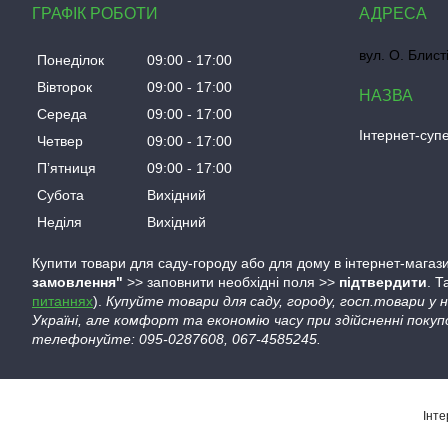
ГРАФІК РОБОТИ
вул. О. Блист
Понеділок
09:00
17:00
Вівторок
09:00
17:00
Середа
09:00
17:00
Інтернет-су
Четвер
09:00
17:00
Пʼятниця
09:00
17:00
Субота
Вихідний
Неділя
Вихідний
Купити товари для саду-городу або для дому в інтернет-магази
замовлення"
>> заповнити необхідні поля >>
підтвердити
. 
питаннях
).
Купуйте товари для саду, городу, госп.товари у
Україні, але комфорт та економію часу при здійсненні покуп
телефонуйте: 095-0287608, 067-4585245.