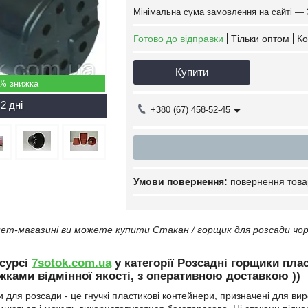
Мінімальна сума замовлення на сайті — 
Готово до відправки
Тільки оптом
Ко
Купити
5%
2 дні
+380 (67) 458-52-45
повернення това
ет-магазині ви можете купити Стакан / горщик для розсади чо
сурсі
7sotok.com.ua
у категорії Розсадні горщики пла
ижками відмінної якості, з оперативною доставкою ))
 для розсади - це гнучкі пластикові контейнери, призначені для ви