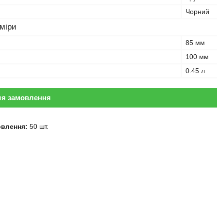
Чорний
зміри
85 мм
100 мм
0.45 л
ля замовлення
овлення:
50 шт.