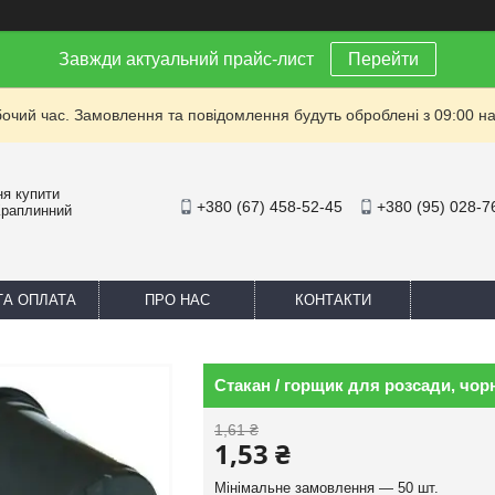
Завжди актуальний прайс-лист
Перейти
бочий час. Замовлення та повідомлення будуть оброблені з 09:00 на
ня купити
+380 (67) 458-52-45
+380 (95) 028-7
Краплинний
ТА ОПЛАТА
ПРО НАС
КОНТАКТИ
Стакан / горщик для розсади, чор
1,61 ₴
1,53 ₴
Мінімальне замовлення — 50 шт.