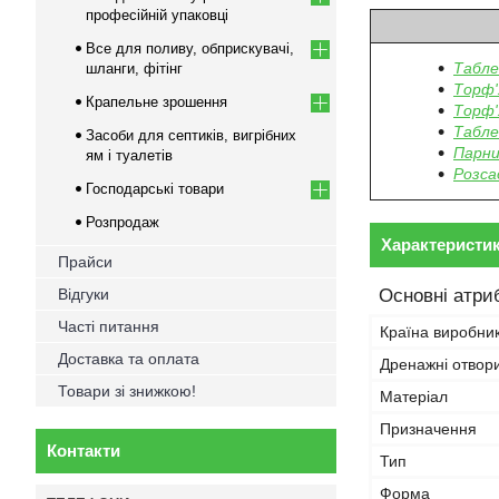
професійній упаковці
Все для поливу, обприскувачі,
Табле
шланги, фітінг
Торф'
Крапельне зрошення
Торф'
Табле
Засоби для септиків, вигрібних
Парни
ям і туалетів
Розса
Господарські товари
Розпродаж
Характеристи
Прайси
Відгуки
Основні атри
Часті питання
Країна виробни
Доставка та оплата
Дренажні отвор
Товари зі знижкою!
Матеріал
Призначення
Контакти
Тип
Форма