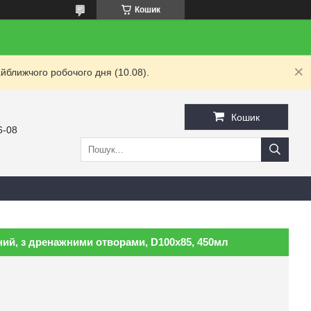
Кошик
йближчого робочого дня (10.08).
Кошик
6-08
ний, з дренажними отворами, D100х85, 450мл