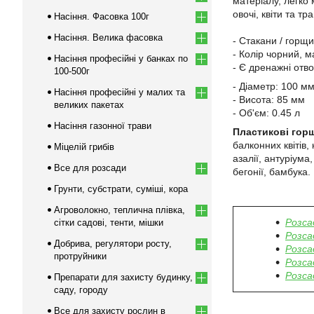
матеріалу, легко
овочі, квіти та т
Насіння. Фасовка 100г
Насіння. Велика фасовка
- Стакани / горщи
- Колір чорний, м
Насіння професійні у банках по
- Є дренажні отво
100-500г
- Діаметр: 100 м
Насіння професійні у малих та
- Висота: 85 мм
великих пакетах
- Об'єм: 0.45 л
Насіння газонної трави
Пластикові гор
балконних квітів, 
Міцелій грибів
азалії, антуріума
Все для розсади
бегонії, бамбука.
Грунти, субстрати, суміші, кора
Агроволокно, теплична плівка,
Розса
сітки садові, тенти, мішки
Розса
Добрива, регулятори росту,
Розса
протруйники
Розса
Розса
Препарати для захисту будинку,
саду, городу
Все для захисту рослин в