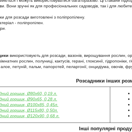
 миються і можуть використовуватися багаторазово. Ці стакани під
рави. Вони зручні як для професіональних садоводів, так і для люби
ки для розсади виготовлені з поліпропілену.
атеріал - поліпропілен.
ри.
м
щики
використовують для розсади, вазонів, вирощування рослин, орхіде
кімнатних рослин, полуниці, кактусів, герані, глоксинії, гідропоніки,
, алое, петуній, пальм, папоротей, пеларгонії, онцидіума, овочів, фру
Розсадники інших розм
дний горщик, Ø80х60, 0,19 л.
дний горщик, Ø90х65, 0,28 л.
дний горщик, Ø100х85, 0,45л.
дний горщик, Ø115х80, 0,50л.
дний горщик, Ø120х90, 0,68 л.
Інші популярні проду