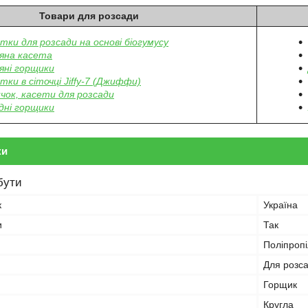
Товари для розсади
тки для розсади на основі біогумусу
яна касета
яні горщики
тки в сіточці Jiffy-7 (Джиффи)
чок, касети для розсади
дні горщики
ки
бути
к
Україна
и
Так
Поліпроп
Для розс
Горщик
Кругла