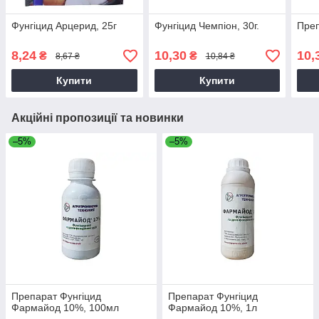
Фунгіцид Арцерид, 25г
Фунгіцид Чемпіон, 30г.
Преп
8,24
10,30
10,
₴
₴
8,67 ₴
10,84 ₴
Купити
Купити
Акційні пропозиції та новинки
–5%
–5%
Препарат Фунгіцид
Препарат Фунгіцид
Фармайод 10%, 100мл
Фармайод 10%, 1л