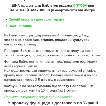
ЦІНА на фунгіцид Байлетон
вказана
ОПТОВА
при
ЗАГАЛЬНІЙ ЗАКУПІВЛЮ (в асортименті) від 350грн.
Спосіб оплати і доставки товару
Часті питання
Байлетон — фунгіцид системної і лікуючого дії від
хвороб на овочевих, ягідних, плодових культурах і
чагарниках троянд.
Препарат Байлетон застосовується для захисту від таких
хвороб: мільдью, оїдіум, сіра гниль, борошниста роса, парша.
Фунгіцид Байлетон поглинається трав'янистими рослинами
через коріння і листя.
Найкращі результати отримують при застосуванні в період
прояву перших ознак хвороб. Володіє лікувальним дією при
використанні через 3-5 днів після зараження.
Інструкція по застосуванню препарату Байлетон.
10г.
препарату розчинити в 10 л. води (на 1 сотку).
Подивитися/Додати відгук про Байлетон
У продажу фунгіциди з доставкою по Україні!