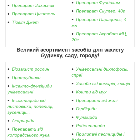
Препарат Фундазим
Препарат Захисник
Препарат Скутер, 40г
Препарат Цілитель
Препарат Парацельс, 4
Тіовіт Джет
мл
Препарат Акробат МЦ,
20г
Великий асортимент засобів для захисту
будинку, саду, городу
!
Біозахист рослин
Універсальні дихлофосы,
спреї
Протруйники
Засоби від комарів, кліщів
Інсекто-фунгіциди
універсальні
Кошти від мух
Інсектициди від
Препарати від молі
листовійки, попелиці,
Гербіциди
гусениць...
Фунгіциди
Акарициди
Родентициди
Препарати від
Прилипачі пестицидів і
колорадського жука