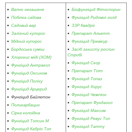
Вапно негашене
Біофунгіцид Фітоспорин
Побілка садова
Фунгіцид Ридоміл голд
Садовий вар
ЗЗР Квадріс
Залізний купорос
Препарат Альетт
Мідний купорос
Фунгіцид Превікур
Бордоська суміш
Засіб захисту рослин
Стробі
Хлорокис міді (ХОМ)
Фунгіцид Скор
Фунгіцид Антракол
Препарат Тілт
Фунгіцид Оксихом
Фунгіцид Топаз
Фунгіцид Поліху
Фунгіцид Хорус
Фунгіцид Арцерид
Фунгіцид Чемпіон
Фунгіцид Байлетон
Препарат Фундазол
Поликарбацин
Фунгіцид Максим
Сірка колоїдна
Фунгіцид Ревус Топ
Фунгіцид Топсин М
Фунгіцид Татту
Фунгіцид Кабріо Топ