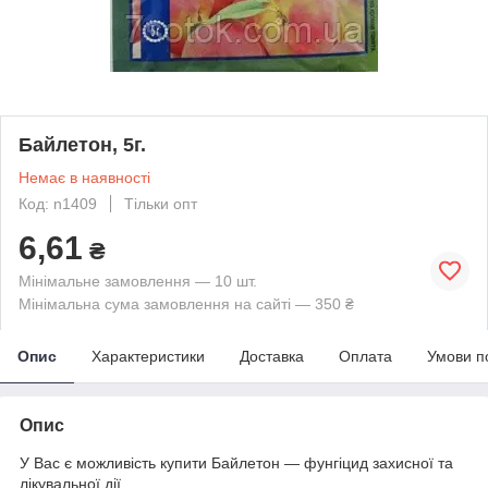
Байлетон, 5г.
Немає в наявності
Код: n1409
Тільки опт
6,61
₴
Мінімальне замовлення — 10 шт.
Мінімальна сума замовлення на сайті — 350 ₴
Опис
Характеристики
Доставка
Оплата
Умови п
Опис
У Вас є можливість купити Байлетон ― фунгіцид захисної та
лікувальної дії.