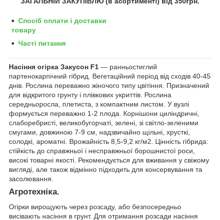
ЗАГАЛЬНІЙ ЗАКУПІВЛЮ (в асортименті) від 350грн
.
Спосіб оплати і доставки
товару
Часті питання
Насіння огірка Закусон F1
― ранньостиглий
партенокарпічний гібрид. Вегетаційний період від сходів 40-45
днів. Рослина переважно жіночого типу цвітіння. Призначений
для відкритого грунту і плівкових укриттів. Рослина
середньоросла, плетиста, з компактним листом. У вузлі
формується переважно 1-2 плода. Корнішони циліндричні,
слаборебристі, великобугорчаті, зелені, зі світло-зеленими
смугами, довжиною 7-9 см, надзвичайно щільні, хрусткі,
солодкі, ароматні. Врожайність 8,5-9,2 кг/м2. Цінність гібрида:
стійкість до справжньої і несправжньої борошнистої роси,
високі товарні якості. Рекомендується для вживання у свіжому
вигляді, але також відмінно підходить для консервування та
засолювання.
Агротехніка.
Огірки вирощують через розсаду, або безпосередньо
висівають насіння в грунт. Для отримання розсади насіння