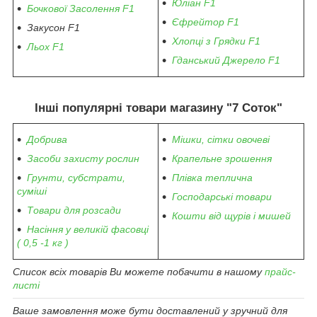
Юліан F1
Бочкової Засолення F1
Єфрейтор F1
Закусон F1
Хлопці з Грядки F1
Льох F1
Гданський Джерело F1
Інші популярні товари магазину "7 Соток"
Добрива
Мішки, сітки овочеві
Засоби захисту рослин
Крапельне зрошення
Грунти, субстрати,
Плівка теплична
суміші
Господарські товари
Товари для розсади
Кошти від щурів і мишей
Насіння у великій фасовці
( 0,5 -1 кг )
Список всіх товарів Ви можете побачити в нашому
прайс-
листі
Ваше замовлення може бути доставлений у зручний для