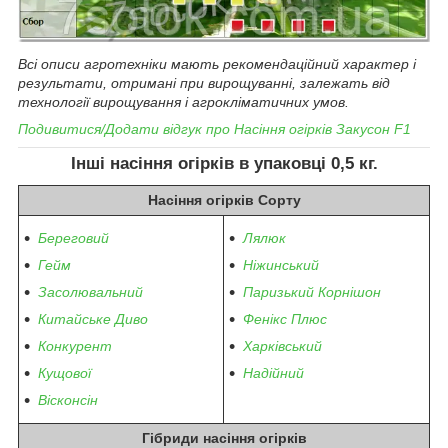
Всі описи агротехніки мають рекомендаційний характер і
результати, отримані при вирощуванні, залежать від
технології вирощування і агрокліматичних умов.
Подивитися/Додати відгук про
Насіння огірків
Закусон F1
Інші насіння огірків
в упаковці 0,5 кг.
Насіння огірків Сорту
Береговий
Лялюк
Гейм
Ніжинський
Засолювальний
Паризький Корнішон
Китайське Диво
Фенікс Плюс
Конкурент
Харківський
Кущової
Надійний
Вісконсін
Гібриди насіння огірків