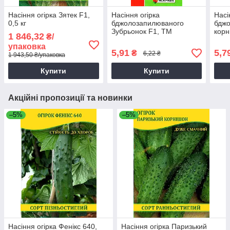
Насіння огірка Зятек F1,
Насіння огірка
Насі
0,5 кг
бджолозапилюваного
бдж
Зубрьонок F1, ТМ
корн
1 846,32
₴/
Яскрава, 0,5г
Яскр
упаковка
5,91
5,7
₴
6,22 ₴
1 943,50 ₴/упаковка
Купити
Купити
Акційні пропозиції та новинки
–5%
–5%
Насіння огірка Фенікс 640,
Насіння огірка Паризький