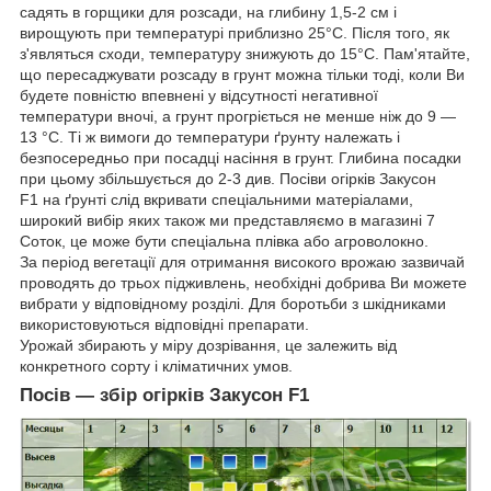
садять в горщики для розсади, на глибину 1,5-2 см і
вирощують при температурі приблизно 25°С. Після того, як
з'являться сходи, температуру знижують до 15°С. Пам'ятайте,
що пересаджувати розсаду в грунт можна тільки тоді, коли Ви
будете повністю впевнені у відсутності негативної
температури вночі, а грунт прогріється не менше ніж до 9 ―
13 °С. Ті ж вимоги до температури ґрунту належать і
безпосередньо при посадці насіння в грунт. Глибина посадки
при цьому збільшується до 2-3 див. Посіви
огірків
Закусон
F1
на ґрунті слід вкривати спеціальними матеріалами,
широкий вибір яких також ми представляємо в магазині 7
Соток, це може бути спеціальна плівка або агроволокно.
За період вегетації для отримання високого врожаю зазвичай
проводять до трьох підживлень, необхідні добрива Ви можете
вибрати у відповідному розділі. Для боротьби з шкідниками
використовуються відповідні препарати.
Урожай збирають у міру дозрівання, це залежить від
конкретного сорту і кліматичних умов.
Посів ― збір огірків
Закусон F1