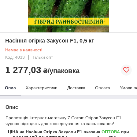
Насіння огірка Закусон F1, 0,5 кг
Немає в наявності
Код: 4033
Тільки опт
1 277,03
₴/упаковка
Опис
Характеристики
Доставка
Оплата
Умови п
Опис
Пропозиція інтернет-магазину 7 Соток: Огірок Закусон F1 ―
чудово підходять для консервування та засолювання!
ЦІНА на Насіння
Огірка Закусон F1
вказана
ОПТОВА
при