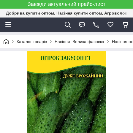
Завжди актуальний прайс-лист
Добрива купити оптом, Насіння купити оптом, Агроволокн
Каталог товарів
Насіння. Велика фасовка
Насіння ог