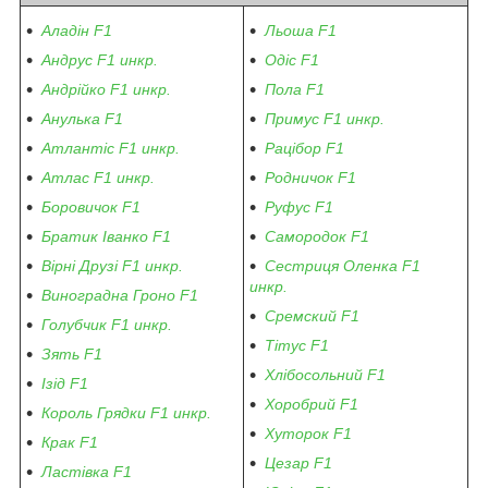
Аладін F1
Льоша F1
Андрус F1 инкр.
Одіс F1
Андрійко F1 инкр.
Пола F1
Анулька F1
Примус F1 инкр.
Атлантіс F1 инкр.
Рацібор F1
Атлас F1 инкр.
Родничок F1
Боровичок F1
Руфус F1
Братик Іванко F1
Самородок F1
Вірні Друзі F1 инкр.
Сестриця Оленка F1
инкр.
Виноградна Гроно F1
Сремский F1
Голубчик F1 инкр.
Тітус F1
Зять F1
Хлібосольний F1
Ізід F1
Хоробрий F1
Король Грядки F1 инкр.
Хуторок F1
Крак F1
Цезар F1
Ластівка F1