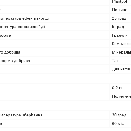
Plantpol
к
Польща
мпература ефективної дії
25 град.
ература ефективної дії
5 град.
форма
Гранули
Комплекс
го добрива
Мінераль
 форма добрива
Так
Для квітів
0.2 кг
Поліетил
мпература зберігання
30 град.
ня
60 міс