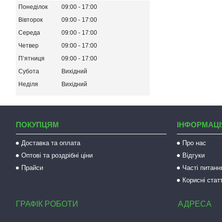
Понеділок
09:00
17:00
Вівторок
09:00
17:00
Середа
09:00
17:00
Четвер
09:00
17:00
Пʼятниця
09:00
17:00
Субота
Вихідний
Неділя
Вихідний
ПОКУПЦЯМ
ІНФОРМАЦІ
Доставка та оплата
Про нас
Оптові та роздрібні ціни
Відгуки
Прайси
Часті питанн
Корисні статт
ГРАФІК РОБОТИ