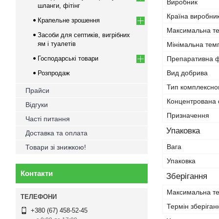
Виробник
шланги, фітінг
Країна виробни
Крапельне зрошення
Максимальна те
Засоби для септиків, вигрібних
ям і туалетів
Мінімальна темп
Господарські товари
Препаративна 
Вид добрива
Розпродаж
Тип комплексно
Прайси
Концентрована
Відгуки
Призначення
Часті питання
Упаковка
Доставка та оплата
Вага
Товари зі знижкою!
Упаковка
Контакти
Зберігання
Максимальна те
Термін зберіган
+380 (67) 458-52-45