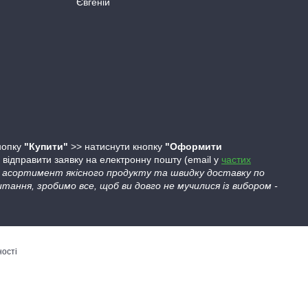
Євгеній
кнопку
"Купити"
>> натиснути кнопку
"Оформити
ідправити заявку на електронну пошту (email у
частих
ий асортимент якісного продукту та швидку доставку по
тання, зробимо все, щоб ви довго не мучилися із вибором -
ності