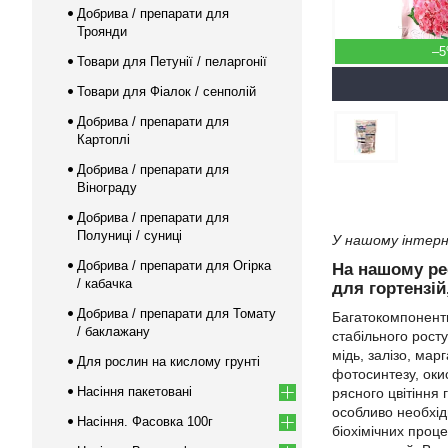
Добрива / препарати для
Троянди
–
Товари для Петунії / пеларгонії
Товари для Фіалок / сенполій
Добрива / препарати для
Картоплі
Добрива / препарати для
Вінограду
Добрива / препарати для
Полуниці / суниці
У нашому інтерне
Добрива / препарати для Огірка
На нашому ре
/ кабачка
для гортензій
Добрива / препарати для Томату
Багатокомпонентн
/ баклажану
стабільного росту
мідь, залізо, мар
Для рослин на кислому грунті
фотосинтезу, оки
Насіння пакетовані
рясного цвітіння 
особливо необхід
Насіння. Фасовка 100г
біохімічних проце