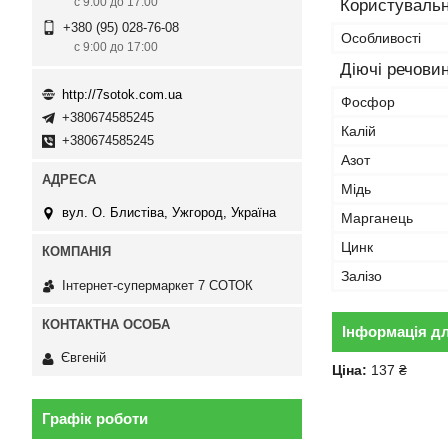
с 9:00 до 17:00
Користувальн
+380 (95) 028-76-08
Особливості
с 9:00 до 17:00
Діючі речови
http://7sotok.com.ua
Фосфор
+380674585245
Калій
+380674585245
Азот
Мідь
вул. О. Блистіва, Ужгород, Україна
Марганець
Цинк
Залізо
Інтернет-супермаркет 7 СОТОК
Інформація д
Євгеній
Ціна:
137 ₴
Графік роботи