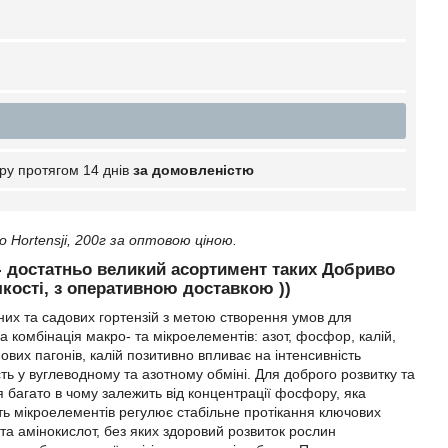
ру протягом 14 днів
за домовленістю
Hortensji, 200г за оптовою ціною.
n - достатньо великий асортимент таких Добриво
 якості, з оперативною доставкою ))
их та садових гортензій з метою створення умов для
а комбінація макро- та мікроелементів: азот, фосфор, калій,
нових пагонів, калій позитивно впливає на інтенсивність
ть у вуглеводному та азотному обміні. Для доброго розвитку та
ня багато в чому залежить від концентрації фосфору, яка
сть мікроелементів регулює стабільне протікання ключових
 та амінокислот, без яких здоровий розвиток рослин