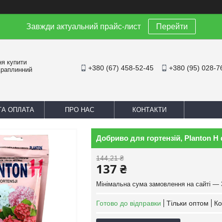
Завжди актуальний прайс-лист
Перейти
ня купити
+380 (67) 458-52-45
+380 (95) 028-7
Краплинний
ТА ОПЛАТА
ПРО НАС
КОНТАКТИ
Добриво для гортензій, Planton H d
144,21 ₴
137 ₴
Мінімальна сума замовлення на сайті — 
Готово до відправки
Тільки оптом
Ко