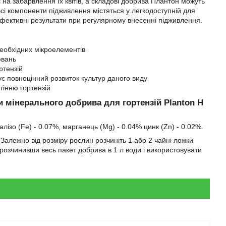
 на забарвлення їх квітів, а складові добрива Плантон можуть
Всі компоненти підживлення містяться у легкодоступній для
ефективні результати при регулярному внесенні підживлення.
еобхідних мікроелементів
ювань
ртензій
є повноцінний розвиток культур даного виду
інню гортензій
ти мінерального добрива для гортензій Planton Н
залізо (Fe) - 0.07%, марганець (Mg) - 0.04% цинк (Zn) - 0.02%.
 Залежно від розміру рослин розчиніть 1 або 2 чайні ложки
 розчинивши весь пакет добрива в 1 л води і використовувати