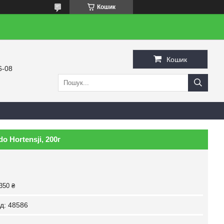
Кошик
Кошик
6-08
o Hortensji, 200г
350 ₴
д:
48586