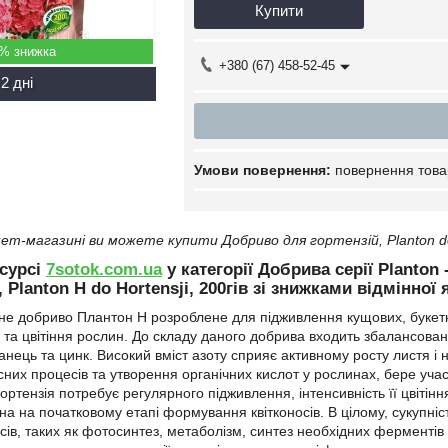
Купити
5%
+380 (67) 458-52-45
2 дні
повернення това
т-магазині ви можете купити Добриво для гортензій, Planton do 
сурсі
7sotok.com.ua
у категорії Добрива серії Planto
, Planton H do Hortensji, 200гів зі знижками відмінної
е добриво Плантон Н розроблене для підживлення кущових, букетн
 та цвітіння рослин. До складу даного добрива входить збалансован
ганець та цинк. Високий вміст азоту сприяє активному росту листя і 
сних процесів та утворення органічних кислот у рослинах, бере учас
гортензія потребує регулярного підживлення, інтенсивність її цвітін
на на початковому етапі формування квітконосів. В цілому, сукупні
сів, таких як фотосинтез, метаболізм, синтез необхідних ферментів