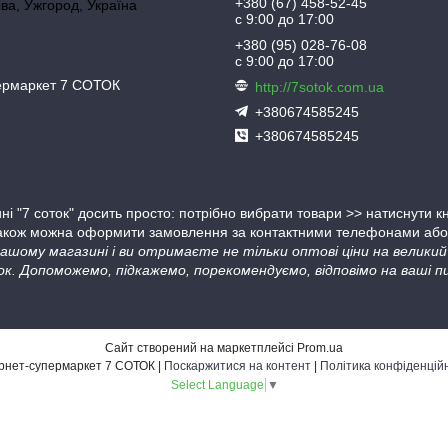
+380 (67) 458-52-45
іва, Ужгород, Україна
с 9:00 до 17:00
+380 (95) 028-76-08
с 9:00 до 17:00
пермаркет 7 СОТОК
http://7sotok.com.ua
+380674585245
+380674585245
ні "7 соток" досить просто: потрібно вибрати товари >> натиснути 
Також можна оформити замовлення за контактними телефонами або в
 нашому магазині і ви отримаєте не тільки оптові ціни на велик
ок. Допоможемо, підкажемо, порекомендуємо, відповімо на ваші пи
Сайт створений на маркетплейсі
Prom.ua
Інтернет-супермаркет 7 СОТОК |
Поскаржитися на контент
|
Політика конфіденцій
Select Language
▼