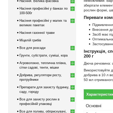
неможливий. Варто
Насіння. Велика фасовка
зберігати елемент
Насіння професійні у банках по
рослин формі, шв
100-500г
Переваги ком
Насіння професійні у малих та
Підживлення
великих пакетах
Внесення до
Насіння газонної трави
Засіб має п
Оптимальна 
Міцелій грибів
Застосуванн
Все для розсади
Інструкція, с
Грунти, субстрати, суміші, кора
200 г
Агроволокно, теплична плівка,
Діюча речовина: а
сітки садові, тенти, мішки
Використовуйте до
добрива в 10 л в
Добрива, регулятори росту,
протруйники
50 мл отриманого
Препарати для захисту будинку,
саду, городу
Характеристи
Все для захисту рослин в
професійній упаковці
Основні
Все для поливу, обприскувачі,