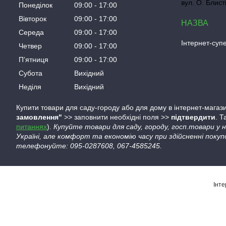
вул. О. Блист
Понеділок
09:00
17:00
Вівторок
09:00
17:00
Середа
09:00
17:00
Інтернет-су
Четвер
09:00
17:00
Пʼятниця
09:00
17:00
Субота
Вихідний
Неділя
Вихідний
Купити товари для саду-городу або для дому в інтернет-магази
замовлення"
>> заповнити необхідні поля >>
підтвердити
. 
питаннях
).
Купуйте товари для саду, городу, госп.товари у
Україні, але комфорт та економію часу при здійсненні покуп
телефонуйте: 095-0287608, 067-4585245.