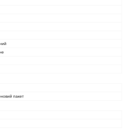
ний
не
еновий пакет