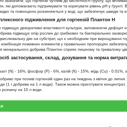
 зазначити, що гортензії чутливі до кислотності ґрунту, що впливає
и, які допомагають підтримувати та коригувати рівень pH у ґрунті. 
идко та повноцінно розчиняються у воді, що забезпечує швидкі та 
плексного підживлення для гортензій Плантон Н
 підвищує декоративні властивості культури, заповнюючи дефіцит н
брива підвищує опір рослин до грибкових та бактеріальних захвор
ідкислювальну дію на субстрат, що є необхідним при вирощуванні го
комбінація поживних елементів у правильних пропорціях забезпечу
я мінерального добрива Плантон сприяє пишному та тривалому цвіт
посіб застосування, склад, дозування та норма витра
зот (N) - 16%, фосфор (P) - 6%, калій (К) - 15%, мідь (Cu) - 0.01%, 
бриво при поливі гортензій один раз на тиждень з квітня до липня.
оди (1 г добрива на 1 л води). Також можна приготувати концентрат,
 розчину на 10 л води.
ки