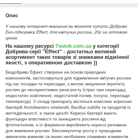
Опис
У нашому інтернет-магазині ви можете купити Добриво
Еко-підкормка Effect, для квітучих рослин, 20г за оптовою
ціною.
На нашому ресурсі
7sotok.com.ua
у категорії
Добрива серії "Effect" - достатньо великий
асортимент таких товарів зі знижками відмінної
якості, з оперативною доставкою ))
Біодобриво Ефект, створене на основі природних
компонентів, застосовується для підживлення квітучих рослин
під час посадки та пересадки, з метою зміцнення імунітету
рослин до несприятливих умов росту (стрес при пересадці,
недостатнє освітлення, недостатній полив, посуха, перепади
температур). У складі препарату міститься комплекс корисних
бактерій Azotobacters vinelandii, Bacillus subtilis та продуктів їх
життєдіяльності, а також цеоліт. Корисні бактерії мають
фунгіцидні властивості та захищають рослини від
фітопатогенів, а їх ферменти виробляють корисні речовини
для живлення рослин. Біостимулятор росту є природним
джерелом кремнію та інших необхідних поживних елементів