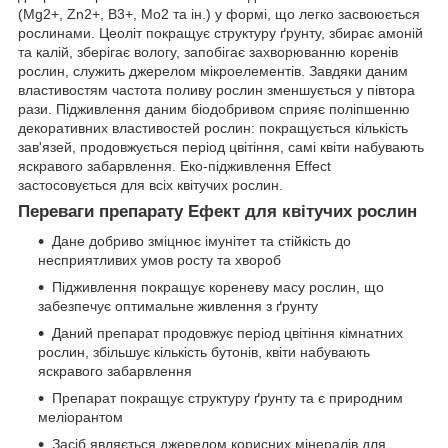
(Mg2+, Zn2+, B3+, Mo2 та ін.) у формі, що легко засвоюється
рослинами. Цеоліт покращує структуру ґрунту, збирає амоній
та калій, зберігає вологу, запобігає захворюванню коренів
рослин, служить джерелом мікроелементів. Завдяки даним
властивостям частота поливу рослин зменшується у півтора
рази. Підживлення даним біодобривом сприяє поліпшенню
декоративних властивостей рослин: покращується кількість
зав'язей, продовжується період цвітіння, самі квіти набувають
яскравого забарвлення. Еко-підживлення Effect
застосовується для всіх квітучих рослин.
Переваги препарату Ефект для квітучих рослин
Дане добриво зміцнює імунітет та стійкість до
несприятливих умов росту та хвороб
Підживлення покращує кореневу масу рослин, що
забезпечує оптимальне живлення з ґрунту
Даний препарат продовжує період цвітіння кімнатних
рослин, збільшує кількість бутонів, квіти набувають
яскравого забарвлення
Препарат покращує структуру ґрунту та є природним
меліорантом
Засіб являється джерелом корисних мінералів для