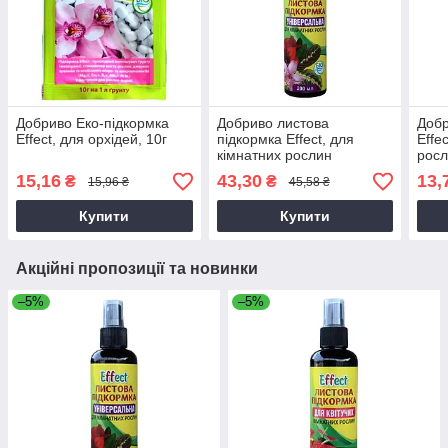
Добриво Еко-підкормка
Добриво листова
Добр
Effect, для орхідей, 10г
підкормка Effect, для
Effe
кімнатних рослин
росл
Універсальна, спрей,
15,16
43,30
13,
₴
₴
15,96 ₴
45,58 ₴
200мл
Купити
Купити
Акційні пропозиції та новинки
–5%
–5%