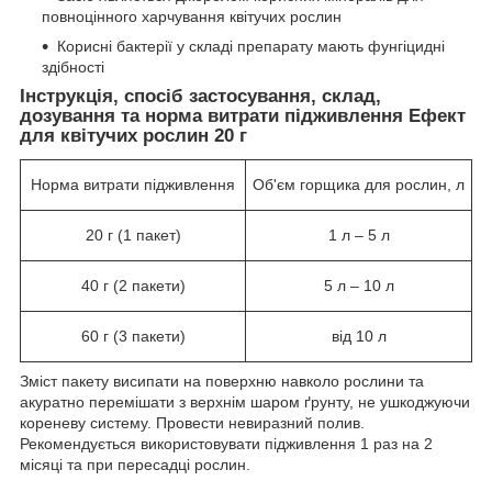
повноцінного харчування квітучих рослин
Корисні бактерії у складі препарату мають фунгіцидні
здібності
Інструкція, спосіб застосування, склад,
дозування та норма витрати підживлення Ефект
для квітучих рослин 20 г
Норма витрати підживлення
Об'єм горщика для рослин, л
20 г (1 пакет)
1 л – 5 л
40 г (2 пакети)
5 л – 10 л
60 г (3 пакети)
від 10 л
Зміст пакету висипати на поверхню навколо рослини та
акуратно перемішати з верхнім шаром ґрунту, не ушкоджуючи
кореневу систему. Провести невиразний полив.
Рекомендується використовувати підживлення 1 раз на 2
місяці та при пересадці рослин.