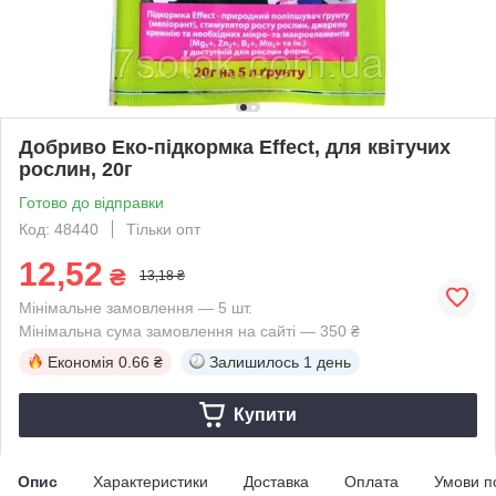
Добриво Еко-підкормка Effect, для квітучих
рослин, 20г
Готово до відправки
Код: 48440
Тільки опт
12,52
₴
13,18 ₴
Мінімальне замовлення — 5 шт.
Мінімальна сума замовлення на сайті — 350 ₴
Економія
0.66 ₴
Залишилось
1 день
Купити
Опис
Характеристики
Доставка
Оплата
Умови п