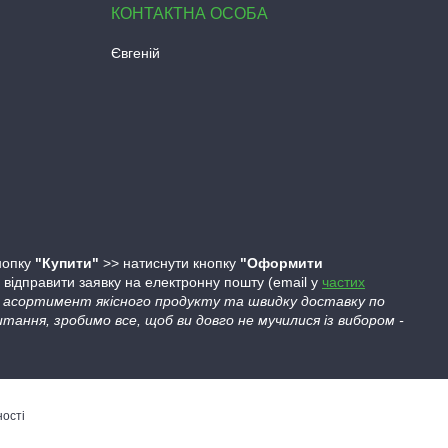
Євгеній
кнопку
"Купити"
>> натиснути кнопку
"Оформити
ідправити заявку на електронну пошту (email у
частих
ий асортимент якісного продукту та швидку доставку по
тання, зробимо все, щоб ви довго не мучилися із вибором -
ності