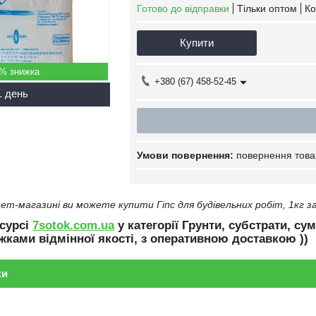
Готово до відправки
Тільки оптом
Ко
Купити
5%
+380 (67) 458-52-45
1 день
повернення това
ет-магазині ви можете купити Гіпс для будівельних робіт, 1кг з
сурсі
7sotok.com.ua
у категорії Грунти, субстрати, су
ижками відмінної якості, з оперативною доставкою ))
ки