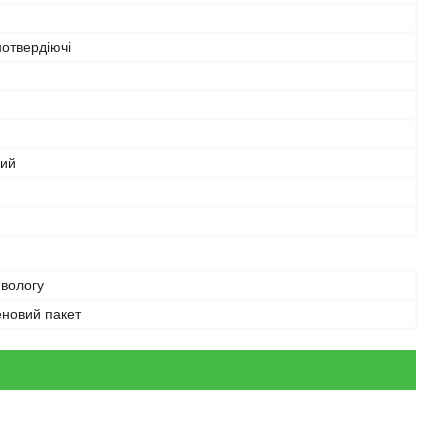
отвердіючі
ний
 вологу
еновий пакет