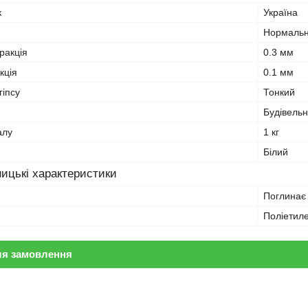
к
Україна
Нормальн
ракція
0.3 мм
кція
0.1 мм
гіпсу
Тонкий
Будівель
алу
1 кг
Білий
ицькі характеристики
Поглинає
Поліетил
ля замовлення