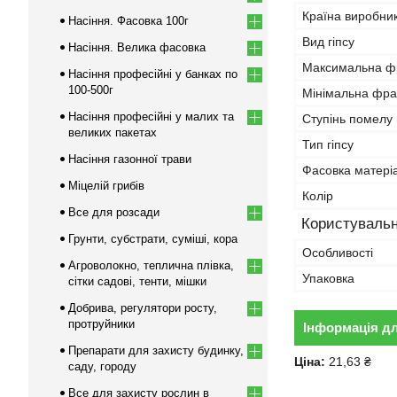
Країна виробни
Насіння. Фасовка 100г
Вид гіпсу
Насіння. Велика фасовка
Максимальна ф
Насіння професійні у банках по
100-500г
Мінімальна фра
Насіння професійні у малих та
Ступінь помелу 
великих пакетах
Тип гіпсу
Насіння газонної трави
Фасовка матері
Міцелій грибів
Колір
Все для розсади
Користувальн
Грунти, субстрати, суміші, кора
Особливості
Агроволокно, теплична плівка,
Упаковка
сітки садові, тенти, мішки
Добрива, регулятори росту,
протруйники
Інформація д
Препарати для захисту будинку,
Ціна:
21,63 ₴
саду, городу
Все для захисту рослин в