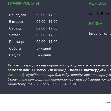
ГРАФІК РОБОТИ
вул. О. Блист
Понеділок
09:00
17:00
Вівторок
09:00
17:00
Середа
09:00
17:00
Інтернет-су
Четвер
09:00
17:00
Пʼятниця
09:00
17:00
Субота
Вихідний
Неділя
Вихідний
Купити товари для саду-городу або для дому в інтернет-магази
замовлення"
>> заповнити необхідні поля >>
підтвердити
. 
питаннях
).
Купуйте товари для саду, городу, госп.товари у
Україні, але комфорт та економію часу при здійсненні покуп
телефонуйте: 095-0287608, 067-4585245.