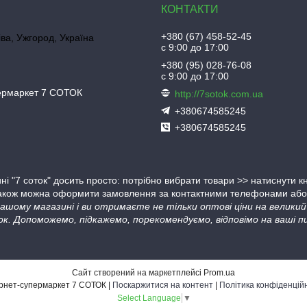
+380 (67) 458-52-45
іва, Ужгород, Україна
с 9:00 до 17:00
+380 (95) 028-76-08
с 9:00 до 17:00
пермаркет 7 СОТОК
http://7sotok.com.ua
+380674585245
+380674585245
ні "7 соток" досить просто: потрібно вибрати товари >> натиснути 
Також можна оформити замовлення за контактними телефонами або в
 нашому магазині і ви отримаєте не тільки оптові ціни на велик
ок. Допоможемо, підкажемо, порекомендуємо, відповімо на ваші пи
Сайт створений на маркетплейсі
Prom.ua
Інтернет-супермаркет 7 СОТОК |
Поскаржитися на контент
|
Політика конфіденцій
Select Language
▼