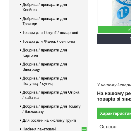
Добрива / препарати для
Хвойних
Добрива / препарати для
Троянди
–
Товари для Петунії / пеларгонії
Товари для Фіалок / сенполій
Добрива / препарати для
Картоплі
Добрива / препарати для
Вінограду
Добрива / препарати для
Полуниці / суниці
У нашому інтерн
Добрива / препарати для Огірка
На нашому ре
/ кабачка
товарів зі зн
Добрива / препарати для Томату
/ баклажану
Характеристи
Для рослин на кислому грунті
Основні
Насіння пакетовані