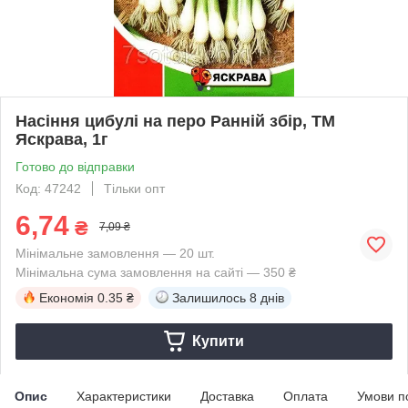
Насіння цибулі на перо Ранній збір, ТМ
Яскрава, 1г
Готово до відправки
Код: 47242
Тільки опт
6,74
₴
7,09 ₴
Мінімальне замовлення — 20 шт.
Мінімальна сума замовлення на сайті — 350 ₴
Економія
0.35 ₴
Залишилось
8 днів
Купити
Опис
Характеристики
Доставка
Оплата
Умови п