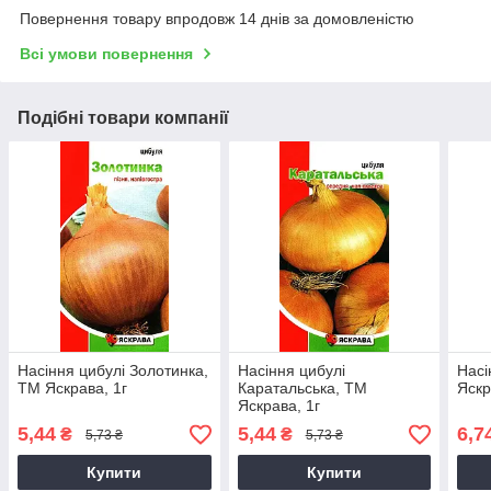
Повернення товару впродовж 14 днів за домовленістю
Всі умови повернення
Подібні товари компанії
Насіння цибулі Золотинка,
Насіння цибулі
Насі
ТМ Яскрава, 1г
Каратальська, ТМ
Яскр
Яскрава, 1г
5,44
5,44
6,7
₴
₴
5,73 ₴
5,73 ₴
Купити
Купити