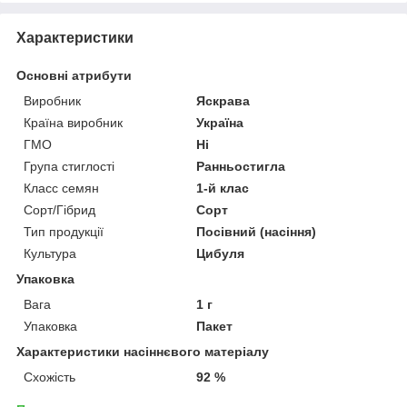
Характеристики
Основні атрибути
Виробник
Яскрава
Країна виробник
Україна
ГМО
Ні
Група стиглості
Ранньостигла
Класс семян
1-й клас
Сорт/Гібрид
Сорт
Тип продукції
Посівний (насіння)
Культура
Цибуля
Упаковка
Вага
1 г
Упаковка
Пакет
Характеристики насіннєвого матеріалу
Схожість
92 %