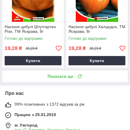
Насіння цибулі Штутгартен
Насіння цибулі Халцедон, ТМ
Різн, ТМ Яскрава, 8г
Яскрава, 8г
Готово до відправки
Готово до відправки
19,28
19,28
₴
₴
20,29 ₴
20,29 ₴
Купити
Купити
Показати ще
Про нас
99% позитивних з 1372 відгуків за рік
Працює з 25.01.2010
м. Ужгород
вул. О. Блистіва, Ужгород, Україна