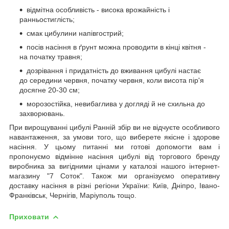
відмітна особливість - висока врожайність і
ранньостиглість;
смак цибулини напівгострий;
посів насіння в ґрунт можна проводити в кінці квітня -
на початку травня;
дозрівання і придатність до вживання цибулі настає
до середини червня, початку червня, коли висота пір'я
досягне 20-30 см;
морозостійка, невибаглива у догляді й не схильна до
захворювань.
При вирощуванні цибулі Ранній збір ви не відчуєте особливого
навантаження, за умови того, що виберете якісне і здорове
насіння. У цьому питанні ми готові допомогти вам і
пропонуємо відмінне насіння цибулі від торгового бренду
виробника за вигідними цінами у каталозі нашого інтернет-
магазину "7 Соток". Також ми організуємо оперативну
доставку насіння в різні регіони України: Київ, Дніпро, Івано-
Франківськ, Чернігів, Маріуполь тощо.
Приховати