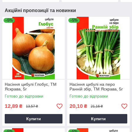
Акційні пропозиції та новинки
–5%
–5%
Насіння цибулі Глобус, ТМ
Насіння цибулі на перо
Яскрава, 5г
Ранній збір, ТМ Яскрава, 5г
Готово до відправки
Готово до відправки
12,89
20,10
₴
₴
13,57 ₴
21,16 ₴
Купити
Купити
–5%
–5%