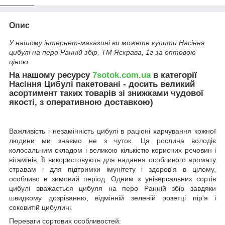
Опис
У нашому інтернет-магазині ви можете купити Насіння
цибулі на перо Ранній збір, ТМ Яскрава, 1г за оптовою
ціною.
На нашому ресурсу
7sotok.com.ua
в категорії
Насіння Цибулі пакетовані - досить великий
асортимент таких товарів зі знижками чудової
якості, з оперативною доставкою)
Важливість і незамінність цибулі в раціоні харчування кожної
людини ми знаємо не з чуток. Ця рослина володіє
колосальним складом і великою кількістю корисних речовин і
вітамінів. Її використовують для надання особливого аромату
стравам і для підтримки імунітету і здоров'я в цілому,
особливо в зимовий період. Одним з універсальних сортів
цибулі вважається цибуля на перо Ранній збір завдяки
швидкому дозріванню, відмінній зеленій розетці пір'я і
соковитій цибулині.
Переваги сортових особливостей: