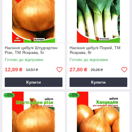
Насіння цибулі Штудгартен
Насіння цибулі Порей, ТМ
Різн, ТМ Яскрава, 5г
Яскрава, 8г
Готово до відправки
Готово до відправки
12,89
27,80
₴
₴
13,57 ₴
29,26 ₴
Купити
Купити
–5%
–5%