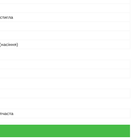
стигла
(насіння)
пчаста