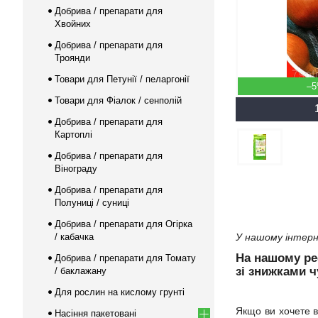
Добрива / препарати для
Хвойних
Добрива / препарати для
Троянди
Товари для Петунії / пеларгонії
–
Товари для Фіалок / сенполій
Добрива / препарати для
Картоплі
Добрива / препарати для
Вінограду
Добрива / препарати для
Полуниці / суниці
Добрива / препарати для Огірка
/ кабачка
У нашому інтерн
На нашому р
Добрива / препарати для Томату
зі знижками ч
/ баклажану
Для рослин на кислому грунті
Якщо ви хочете в
Насіння пакетовані