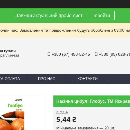
Завжди актуальний прайс-лист
Перейти
бочий час. Замовлення та повідомлення будуть оброблені з 09:00 на
ня купити
+380 (67) 458-52-45
+380 (95) 028-7
Краплинний
ТА ОПЛАТА
ПРО НАС
КОНТАКТИ
Насіння цибулі Глобус, ТМ Яскрава
5,73 ₴
5,44 ₴
Мінімальне замовлення — 20 шт.