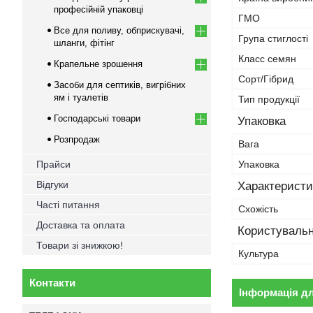
професійній упаковці
ГМО
Все для поливу, обприскувачі,
Група стиглості
шланги, фітінг
Класс семян
Крапельне зрошення
Сорт/Гібрид
Засоби для септиків, вигрібних
ям і туалетів
Тип продукції
Господарські товари
Упаковка
Розпродаж
Вага
Прайси
Упаковка
Відгуки
Характеристи
Часті питання
Схожість
Доставка та оплата
Користувальн
Товари зі знижкою!
Культура
Контакти
Інформація д