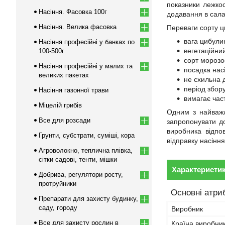
показники лежкос
Насіння. Фасовка 100г
додавання в салат
Насіння. Велика фасовка
Переваги сорту ц
вага цибулин
Насіння професійні у банках по
вегетаційний
100-500г
сорт морозо
Насіння професійні у малих та
посадка насі
великих пакетах
не схильна 
період збор
Насіння газонної трави
вимагає част
Міцелій грибів
Одним з найважл
Все для розсади
запропонувати до
виробника відпо
Грунти, субстрати, суміші, кора
відправку насіння
Агроволокно, теплична плівка,
сітки садові, тенти, мішки
Характеристи
Добрива, регулятори росту,
протруйники
Основні атри
Препарати для захисту будинку,
саду, городу
Виробник
Все для захисту рослин в
Країна виробни