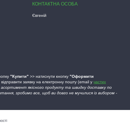
Євгеній
кнопку
"Купити"
>> натиснути кнопку
"Оформити
ідправити заявку на електронну пошту (email у
частих
ий асортимент якісного продукту та швидку доставку по
тання, зробимо все, щоб ви довго не мучилися із вибором -
ності