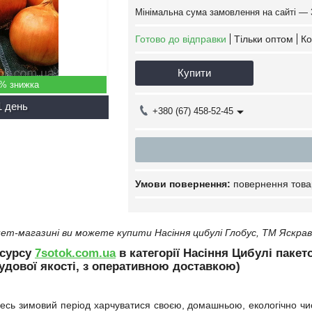
Мінімальна сума замовлення на сайті — 
Готово до відправки
Тільки оптом
Ко
Купити
5%
1 день
+380 (67) 458-52-45
повернення това
ет-магазині ви можете купити Насіння цибулі Глобус, ТМ Яскрав
есурсу
7sotok.com.ua
в категорії Насіння Цибулі пакет
удової якості, з оперативною доставкою)
есь зимовий період харчуватися своєю, домашньою, екологічно чис