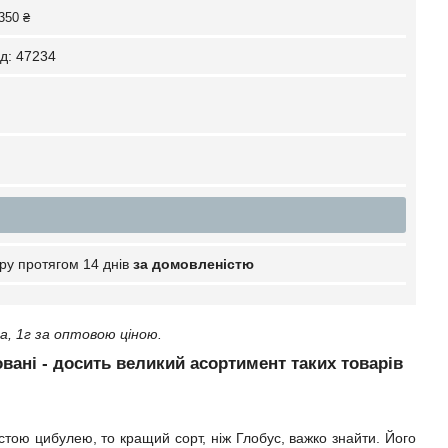
350 ₴
д:
47234
ру протягом 14 днів
за домовленістю
а, 1г за оптовою ціною.
овані - досить великий асортимент таких товарів
тою цибулею, то кращий сорт, ніж Глобус, важко знайти. Його