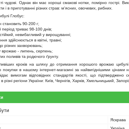
ті чудові. Однак він має хороші смакові нотки, помірно гострі. В
и і в приготуванні різних страв: м'ясних, овочевих, рибних.
ибулі Глобус:
 становить 90-200 г;
 період триває 98-100 днів;
стійкий, невибагливий у вирощуванні;
ння здійснюється в квітні, травні;
до різних захворювань;
у врожаю - липень, серпень;
их поливів та родючого ґрунту.
ивіших кроків на шляху до отримання хорошого врожаю цибулі 
 покупки в нашому інтернет-магазині за найвигіднішими цінами на
відає вимогам відповідних стандартів якості, що підтверджено
 в різні регіони України: Київ, Чернігів, Харків, Хмельницький, Зап
ки
бути
Яскрава
к
Україна