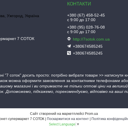
+380 (67) 458-52-45
іва, Ужгород, Україна
с 9:00 до 17:00
+380 (95) 028-76-08
с 9:00 до 17:00
пермаркет 7 СОТОК
http://7sotok.com.ua
+380674585245
+380674585245
ні "7 соток" досить просто: потрібно вибрати товари >> натиснути 
Також можна оформити замовлення за контактними телефонами або в
 нашому магазині і ви отримаєте не тільки оптові ціни на велик
ок. Допоможемо, підкажемо, порекомендуємо, відповімо на ваші пи
Сайт створений на маркетплейсі
Prom.ua
Інтернет-супермаркет 7 СОТОК |
Поскаржитися на контент
|
Політика конфіденцій
Select Language
▼