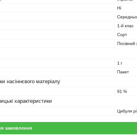
Ні
Середньо
1-й клас
Сорт
Посівний 
1 г
Пакет
ки насіннєвого матеріалу
91 %
ицькі характеристики
Цибуля рі
ля замовлення