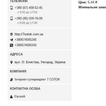
Ціна:
5,44 ₴
Мінімальне зам
+380 (67) 458-52-45
с 9:00 до 17:00
+380 (95) 028-76-08
с 9:00 до 17:00
http://7sotok.com.ua
+380674585245
+380674585245
вул. О. Блистіва, Ужгород, Україна
Інтернет-супермаркет 7 СОТОК
Євгеній