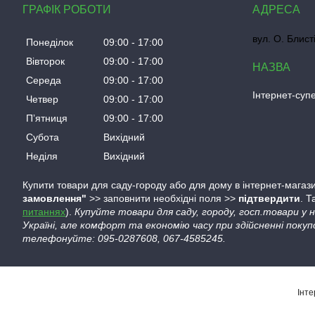
ГРАФІК РОБОТИ
вул. О. Блист
Понеділок
09:00
17:00
Вівторок
09:00
17:00
Середа
09:00
17:00
Інтернет-су
Четвер
09:00
17:00
Пʼятниця
09:00
17:00
Субота
Вихідний
Неділя
Вихідний
Купити товари для саду-городу або для дому в інтернет-магази
замовлення"
>> заповнити необхідні поля >>
підтвердити
. 
питаннях
).
Купуйте товари для саду, городу, госп.товари у
Україні, але комфорт та економію часу при здійсненні покуп
телефонуйте: 095-0287608, 067-4585245.