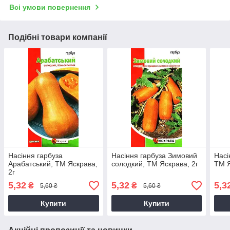
Всі умови повернення
Подібні товари компанії
Насіння гарбуза
Насіння гарбуза Зимовий
Насі
Арабатський, ТМ Яскрава,
солодкий, ТМ Яскрава, 2г
ТМ Я
2г
5,32
5,32
5,3
₴
₴
5,60 ₴
5,60 ₴
Купити
Купити