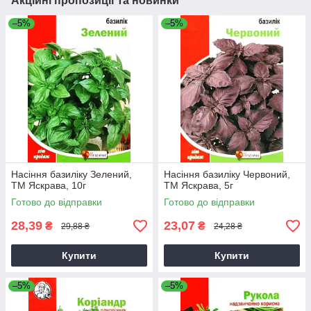
Акційні пропозиції та новинки
–5%
–5%
Насіння базиліку Зелений,
Насіння базиліку Червоний,
ТМ Яскрава, 10г
ТМ Яскрава, 5г
Готово до відправки
Готово до відправки
28,39
23,07
₴
₴
29,88 ₴
24,28 ₴
Купити
Купити
–5%
–5%