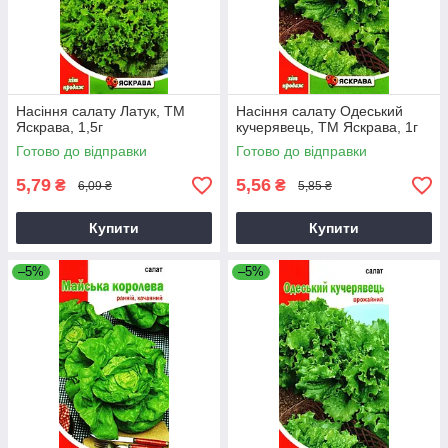
Насіння салату Латук, ТМ
Насіння салату Одеський
Яскрава, 1,5г
кучерявець, ТМ Яскрава, 1г
Готово до відправки
Готово до відправки
5,79
5,56
₴
₴
6,09 ₴
5,85 ₴
Купити
Купити
–5%
–5%