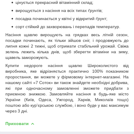
цінується прекрасний вітамінний склад;
вирощується з насіння на всіх типах ґрунтів;
посадка починається у квітні у відкритий ґрунт;
сорт стійкий до захворювань і перепадів температур.
Насіння щавлю вирощують на грядках весь літній сезон,
посадки починають, як тільки зійшов сніг, і продовжують до
липня кожні 2 тижні, щоб отримати стабільний урожай. Свіжа
зелень лежить кілька днів, щоб зберегти вітаміни на зиму,
щавель заморожують.
Купити недороге насіння щавлю Широколистого від
виробника, яке відрізняється практично 100% показником
проростання, ви можете у фірмовому інтернет-магазині. На
нашому сайті «7 Соток» ви також знайдете необхідні добрива,
які при одночасному замовленні зможете придбати з
приємною знижкою. Замовляйте насіння в будь-яке місто
України (Київ, Одеса, Ужгород, Харків, Миколаїв тощо)
поштою або кур'єрською службою, і воно буде у вас максимум
через 3 дні.
Приховати