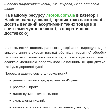
щавелю Широколистковий, ТМ Яскрава, 2г за оптовою
ціною.
На нашому ресурсу
7sotok.com.ua
в категорії
Насіння салату, зелені, пряних трав пакетовані -
досить великий асортимент таких товарів зі
знижками чудової якості, з оперативною
доставкою)
Широколистий щавель раннього дозрівання вирощують для
використання в сирому вигляді або після термічної обробки.
Високий вміст вітамінів і мінералів, а також відмінний смак зі
слабкою кислинкою роблять його незамінним як для дитячої,
так і для дорослої кухні.
Переваги щавлю сорту Широколистий:
ранньостиглий сорт, дозріває за 45 днів;
розетка широка;
листя вузьке, темно-зелене;
смак злегка кислий;
вживається у свіжому і приготованому вигляді;