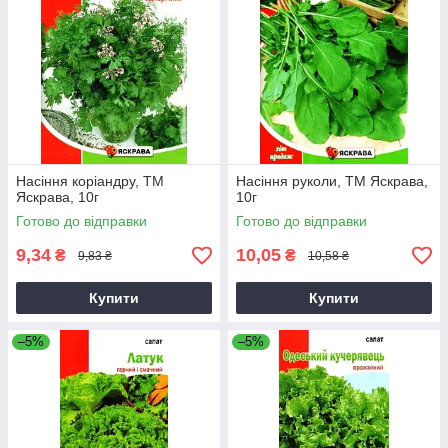
Насіння коріандру, ТМ
Насіння руколи, ТМ Яскрава,
Яскрава, 10г
10г
Готово до відправки
Готово до відправки
9,34
10,05
₴
₴
9,83 ₴
10,58 ₴
Купити
Купити
–5%
–5%