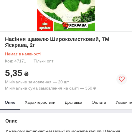
Насіння щавелю Широколистковий, ТМ
Яскрава, 2г
Немає в наявності
Код: 47171
Тільки опт
5,35
₴
Мінімальне замовлення — 20 шт.
Мінімальна сума замовлення на сайті — 350 ₴
Опис
Характеристики
Доставка
Оплата
Умови п
Опис
У нашому інтернет-магазині ви можете купити Насіння