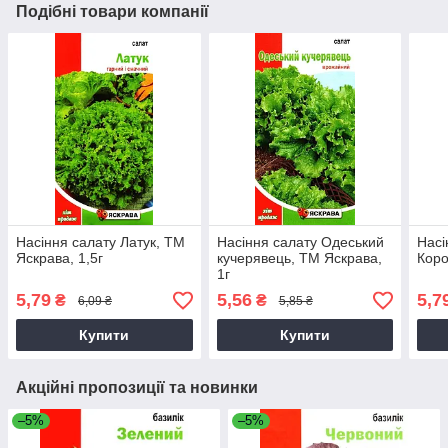
Подібні товари компанії
Насіння салату Латук, ТМ
Насіння салату Одеський
Насі
Яскрава, 1,5г
кучерявець, ТМ Яскрава,
Коро
1г
5,79
5,56
5,7
₴
₴
6,09 ₴
5,85 ₴
Купити
Купити
Акційні пропозиції та новинки
–5%
–5%