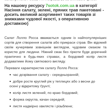
На нашому ресурсу
7sotok.com.ua
в категорії
Насіння салату, зелені, пряних трав пакетовані -
досить великий асортимент таких товарів зі
знижками чудової якості, з оперативною
доставкою)
Салат Лолло Росса вважається одним із найпопулярніших
сортів для створення салатів або прикраси страв. Він відомий
своїм кучерявим зовнішнім виглядом, чудовим смаком та
користю для людини. Ніжний смак без гіркоти буде доречний
практично в будь-яких стравах, а бордовий колір листя
додаватиме йому святкового вигляду.
Переваги характеристик салату Лолло Росса:
час дозрівання салату - середньоранній;
добре росте круглий рік у теплицях або з весни до
осені у відкритому ґрунті;
колір листя зелений, по краю бордовий;
форма округла, качан середній;
листя надмірно хвилясте і різьблене;