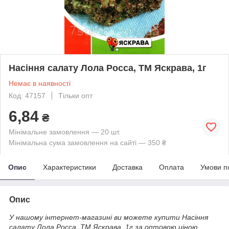
Насіння салату Лола Росса, ТМ Яскрава, 1г
Немає в наявності
Код: 47157
Тільки опт
6,84
₴
Мінімальне замовлення — 20 шт.
Мінімальна сума замовлення на сайті — 350 ₴
Опис
Характеристики
Доставка
Оплата
Умови п
Опис
У нашому інтернет-магазині ви можете купити Насіння
салату Лола Росса, ТМ Яскрава, 1г за оптовою ціною.