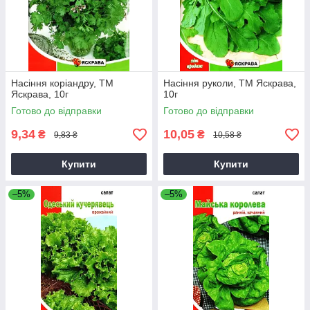
Насіння коріандру, ТМ
Насіння руколи, ТМ Яскрава,
Яскрава, 10г
10г
Готово до відправки
Готово до відправки
9,34
10,05
₴
₴
9,83 ₴
10,58 ₴
Купити
Купити
–5%
–5%