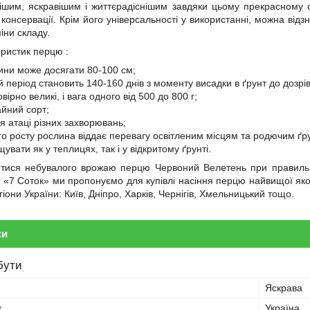
ішим, яскравішим і життєрадіснішим завдяки цьому прекрасному о
ля консервації. Крім його універсальності у використанні, можна в
іни складу.
ристик перцю :
ини може досягати 80-100 см;
 період становить 140-160 днів з моменту висадки в ґрунт до дозрі
ірно великі, і вага одного від 500 до 800 г;
йний сорт;
я атаці різних захворювань;
го росту рослина віддає перевагу освітленим місцям та родючим ґ
вати як у теплицях, так і у відкритому ґрунті.
тися небувалого врожаю перцю Червоний Велетень при правильно
і «7 Соток» ми пропонуємо для купівлі насіння перцю найвищої якос
гіони України: Київ, Дніпро, Харків, Чернігів, Хмельницький тощо.
ки
бути
Яскрава
к
Україна