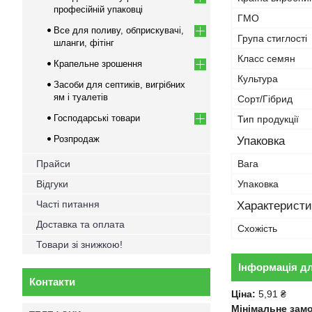
професійній упаковці
ГМО
Все для поливу, обприскувачі,
Група стиглості
шланги, фітінг
Класс семян
Крапельне зрошення
Культура
Засоби для септиків, вигрібних
ям і туалетів
Сорт/Гібрид
Господарські товари
Тип продукції
Розпродаж
Упаковка
Прайси
Вага
Відгуки
Упаковка
Часті питання
Характеристи
Доставка та оплата
Схожість
Товари зі знижкою!
Інформація д
Контакти
Ціна:
5,91 ₴
Мінімальне зам