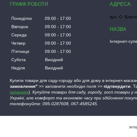
ГРАФІК РОБОТИ
вул. О. Блист
Понеділок
09:00
17:00
Вівторок
09:00
17:00
Середа
09:00
17:00
Інтернет-су
Четвер
09:00
17:00
Пʼятниця
09:00
17:00
Субота
Вихідний
Неділя
Вихідний
Купити товари для саду-городу або для дому в інтернет-магази
замовлення"
>> заповнити необхідні поля >>
підтвердити
. 
питаннях
).
Купуйте товари для саду, городу, госп.товари у
Україні, але комфорт та економію часу при здійсненні покуп
телефонуйте: 095-0287608, 067-4585245.