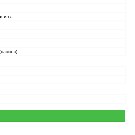
стигла
(насіння)