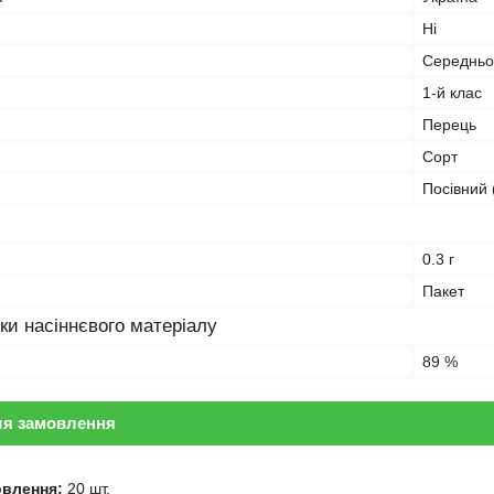
Ні
Середньо
1-й клас
Перець
Сорт
Посівний 
0.3 г
Пакет
ки насіннєвого матеріалу
89 %
ля замовлення
овлення:
20 шт.