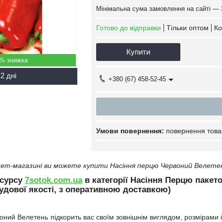
Мінімальна сума замовлення на сайті — 
Готово до відправки
Тільки оптом
Ко
Купити
5%
2 дні
+380 (67) 458-52-45
повернення това
ет-магазині ви можете купити Насіння перцю Червоний Велетень
есурсу
7sotok.com.ua
в категорії Насіння Перцю пакето
удової якості, з оперативною доставкою)
ний Велетень підкорить вас своїм зовнішнім виглядом, розмірами 