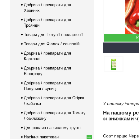
Добрива / препарати для
Хвойних
Добрива / препарати для
Троянди
Товари для Петунії / пеларгонії
–
Товари для Фіалок / сенполій
Добрива / препарати для
Картоплі
Добрива / препарати для
Вінограду
Добрива / препарати для
Полуниці / суниці
Добрива / препарати для Огірка
/ кабачка
У нашому інтерн
На нашому р
Добрива / препарати для Томату
зі знижками ч
/ баклажану
Для рослин на кислому грунті
Сорт перцю Черво
Насіння пакетовані