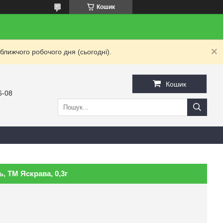
Кошик
ближчого робочого дня (сьогодні).
Кошик
6-08
, ТМ Яскрава, 0,3г