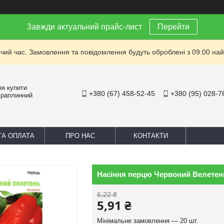
Завжди актуальний прайс-лист
Перейти
очий час. Замовлення та повідомлення будуть оброблені з 09:00 най
ня купити
+380 (67) 458-52-45
+380 (95) 028-7
Краплинний
ТА ОПЛАТА
ПРО НАС
КОНТАКТИ
Насіння перцю Червоний Велетень
6,22 ₴
5,91 ₴
Мінімальне замовлення — 20 шт.