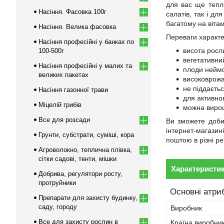
для вас ще тепл
Насіння. Фасовка 100г
салатів, так і д
багатому на вітам
Насіння. Велика фасовка
Переваги характе
Насіння професійні у банках по
висота росл
100-500г
вегетативний
Насіння професійні у малих та
плоди неймов
великих пакетах
високоврожа
не піддаєтьс
Насіння газонної трави
для активно
Міцелій грибів
можна вирощу
Все для розсади
Ви зможете доби
інтернет-магазин
Грунти, субстрати, суміші, кора
поштою в різні ре
Агроволокно, теплична плівка,
сітки садові, тенти, мішки
Характеристи
Добрива, регулятори росту,
протруйники
Основні атри
Препарати для захисту будинку,
саду, городу
Виробник
Все для захисту рослин в
Країна виробни