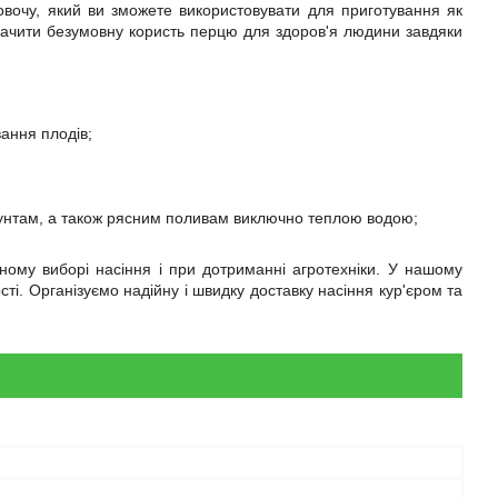
вочу, який ви зможете використовувати для приготування як
ідзначити безумовну користь перцю для здоров'я людини завдяки
вання плодів;
рунтам, а також рясним поливам виключно теплою водою;
му виборі насіння і при дотриманні агротехніки. У нашому
ті. Організуємо надійну і швидку доставку насіння кур'єром та