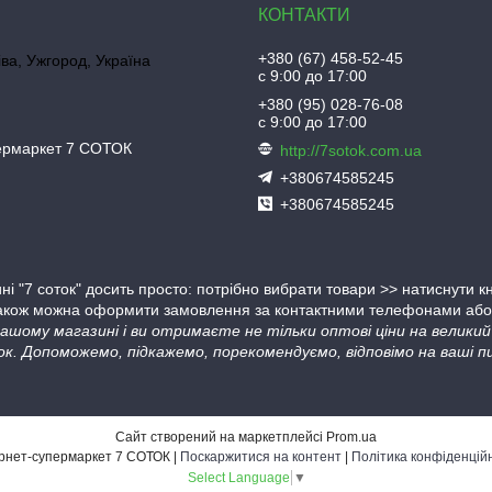
+380 (67) 458-52-45
іва, Ужгород, Україна
с 9:00 до 17:00
+380 (95) 028-76-08
с 9:00 до 17:00
пермаркет 7 СОТОК
http://7sotok.com.ua
+380674585245
+380674585245
ні "7 соток" досить просто: потрібно вибрати товари >> натиснути 
Також можна оформити замовлення за контактними телефонами або в
 нашому магазині і ви отримаєте не тільки оптові ціни на велик
ок. Допоможемо, підкажемо, порекомендуємо, відповімо на ваші пи
Сайт створений на маркетплейсі
Prom.ua
Інтернет-супермаркет 7 СОТОК |
Поскаржитися на контент
|
Політика конфіденцій
Select Language
▼