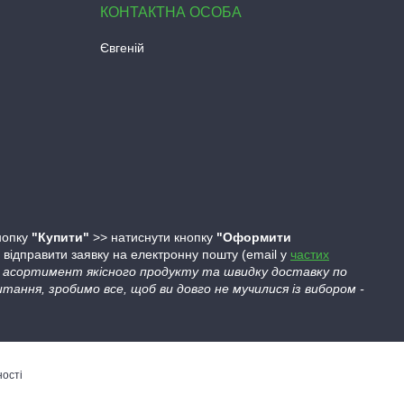
Євгеній
кнопку
"Купити"
>> натиснути кнопку
"Оформити
ідправити заявку на електронну пошту (email у
частих
ий асортимент якісного продукту та швидку доставку по
тання, зробимо все, щоб ви довго не мучилися із вибором -
ності