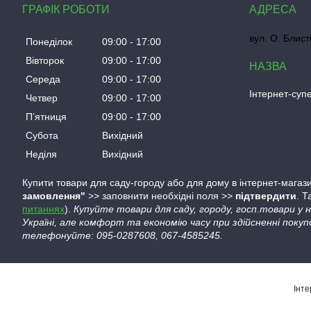
ГРАФІК РОБОТИ
вул. О. Блист
Понеділок
09:00
17:00
Вівторок
09:00
17:00
Середа
09:00
17:00
Інтернет-су
Четвер
09:00
17:00
Пʼятниця
09:00
17:00
Субота
Вихідний
Неділя
Вихідний
Купити товари для саду-городу або для дому в інтернет-магази
замовлення"
>> заповнити необхідні поля >>
підтвердити
. 
питаннях
).
Купуйте товари для саду, городу, госп.товари у
Україні, але комфорт та економію часу при здійсненні покуп
телефонуйте: 095-0287608, 067-4585245.