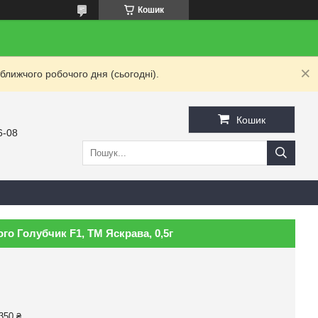
Кошик
ближчого робочого дня (сьогодні).
Кошик
6-08
о Голубчик F1, ТМ Яскрава, 0,5г
350 ₴