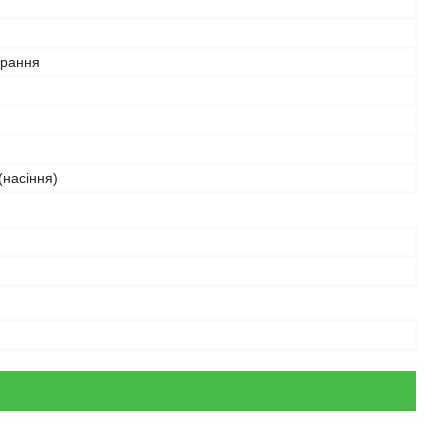
рання
(насіння)