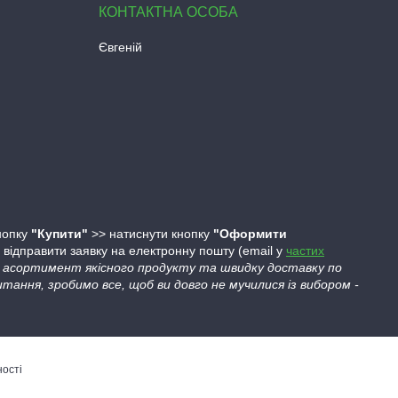
Євгеній
кнопку
"Купити"
>> натиснути кнопку
"Оформити
ідправити заявку на електронну пошту (email у
частих
ий асортимент якісного продукту та швидку доставку по
тання, зробимо все, щоб ви довго не мучилися із вибором -
ності