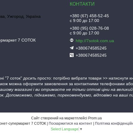
+380 (67) 458-52-45
іва, Ужгород, Україна
с 9:00 до 17:00
+380 (95) 028-76-08
с 9:00 до 17:00
пермаркет 7 СОТОК
http://7sotok.com.ua
+380674585245
+380674585245
ні "7 соток" досить просто: потрібно вибрати товари >> натиснути 
Також можна оформити замовлення за контактними телефонами або в
 нашому магазині і ви отримаєте не тільки оптові ціни на велик
ок. Допоможемо, підкажемо, порекомендуємо, відповімо на ваші пи
Сайт створений на маркетплейсі
Prom.ua
Інтернет-супермаркет 7 СОТОК |
Поскаржитися на контент
|
Політика конфіденцій
Select Language
▼