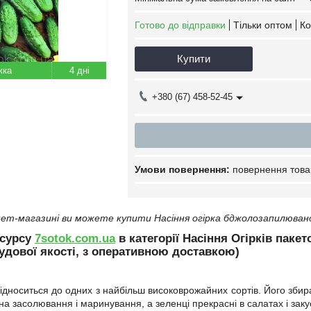
Готово до відправки
Тільки оптом
Ко
Купити
4 дні
+380 (67) 458-52-45
повернення това
ет-магазині ви можете купити Насіння огірка бджолозапилюваног
есурсу
7sotok.com.ua
в категорії Насіння Огірків паке
удової якості, з оперативною доставкою)
ідноситься до одних з найбільш високоврожайних сортів. Його збираю
на засолювання і маринування, а зеленці прекрасні в салатах і заку