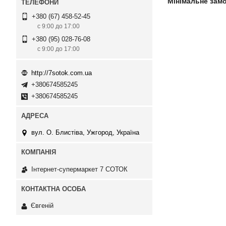
Мінімальне зам
+380 (67) 458-52-45
с 9:00 до 17:00
+380 (95) 028-76-08
с 9:00 до 17:00
http://7sotok.com.ua
+380674585245
+380674585245
вул. О. Блистіва, Ужгород, Україна
Інтернет-супермаркет 7 СОТОК
Євгеній