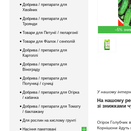
Добрива / препарати для
Хвойних
Добрива / препарати для
Троянди
–5%
Товари для Петунії / пеларгонії
Товари для Фіалок / сенполій
Добрива / препарати для
Картоплі
Добрива / препарати для
Вінограду
Добрива / препарати для
Полуниці / суниці
У нашому інтерн
Добрива / препарати для Огірка
/ кабачка
На нашому р
зі знижками ч
Добрива / препарати для Томату
/ баклажану
Для рослин на кислому грунті
Огірок Голубчик в
Корнішони йдуть 
Насіння пакетовані