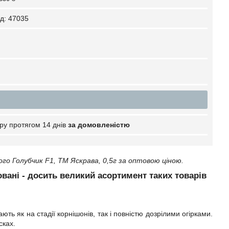
д:
47035
ру протягом 14 днів
за домовленістю
о Голубчик F1, ТМ Яскрава, 0,5г за оптовою ціною.
товані - досить великий асортимент таких товарів
ть як на стадії корнішонів, так і повністю дозрілими огірками.
сках.