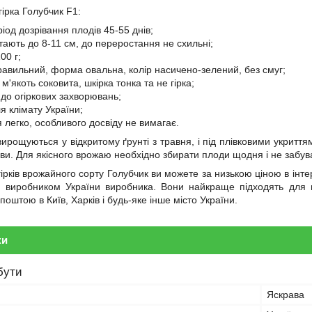
ірка Голубчик F1:
іод дозрівання плодів 45-55 днів;
тають до 8-11 см, до переростання не схильні;
00 г;
правильний, форма овальна, колір насичено-зелений, без смуг;
 м'якоть соковита, шкірка тонка та не гірка;
 до огіркових захворювань;
я клімату України;
 легко, особливого досвіду не вимагає.
вирощуються у відкритому ґрунті з травня, і під плівковими укриттям
ви. Для якісного врожаю необхідно збирати плоди щодня і не забува
ірків врожайного сорту Голубчик ви можете за низькою ціною в інтерн
 виробником України виробника. Вони найкраще підходять для міс
поштою в Київ, Харків і будь-яке інше місто України.
ки
бути
Яскрава