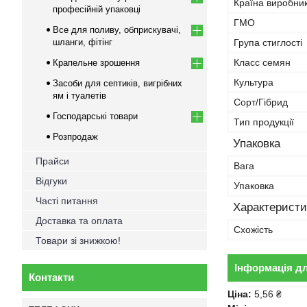
Країна виробни
професійній упаковці
ГМО
Все для поливу, обприскувачі,
шланги, фітінг
Група стиглості
Класс семян
Крапельне зрошення
Культура
Засоби для септиків, вигрібних
ям і туалетів
Сорт/Гібрид
Господарські товари
Тип продукції
Розпродаж
Упаковка
Прайси
Вага
Відгуки
Упаковка
Часті питання
Характеристи
Доставка та оплата
Схожість
Товари зі знижкою!
Інформація д
Контакти
Ціна:
5,56 ₴