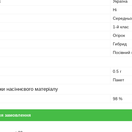
к
Україна
Ні
Середньо
1-й клас
Огірок
Гибрид
Посівний 
0.5 г
Пакет
ки насіннєвого матеріалу
98 %
ля замовлення