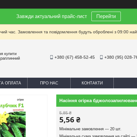
Завжди актуальний прайс-лист
Перейти
очий час. Замовлення та повідомлення будуть оброблені з 09:00 най
ня купити
+380 (67) 458-52-45
+380 (95) 028-7
Краплинний
ТА ОПЛАТА
ПРО НАС
КОНТАКТИ
Насіння огірка бджолозапилюваног
5,85 ₴
5,56 ₴
Мінімальне замовлення — 20 шт.
Мінімальна сума замовлення на сайті — 