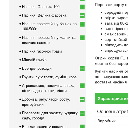
Переваги сорту ог
Насіння. Фасовка 100г
середній пер
Насіння. Велика фасовка
огірки вирос
вага від 80-1
Насіння професійні у банках по
вид огірка 
100-500г
смак свіжий,
Насіння професійні у малих та
сорт стійкий
великих пакетах
підходить дл
вирощується
Насіння газонної трави
Огірки сортів F1 
Міцелій грибів
жовтня без перер
Все для розсади
Купити насіння ог
що випускаються
Грунти, субстрати, суміші, кора
доставка насіння 
Агроволокно, теплична плівка,
сітки садові, тенти, мішки
Характеристи
Добрива, регулятори росту,
протруйники
Основні атри
Препарати для захисту будинку,
саду, городу
Виробник
Все для захисту рослин в