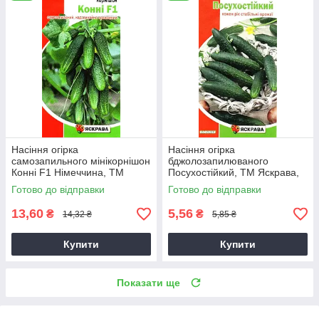
Насіння огірка
Насіння огірка
самозапильного мінікорнішон
бджолозапилюваного
Конні F1 Німеччина, ТМ
Посухостійкий, ТМ Яскрава,
Яскрава, 0,3г
1г
Готово до відправки
Готово до відправки
13,60
5,56
₴
₴
14,32 ₴
5,85 ₴
Купити
Купити
Показати ще