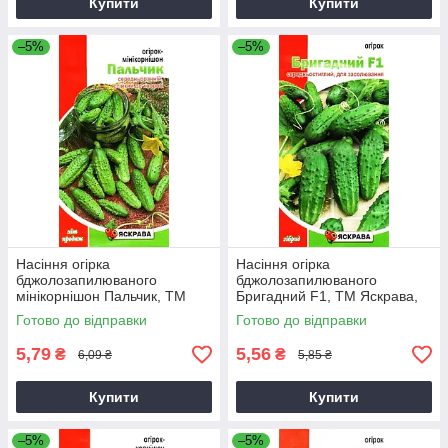
Купити
Купити
–5%
–5%
Насіння огірка
Насіння огірка
бджолозапилюваного
бджолозапилюваного
мінікорнішон Пальчик, ТМ
Бригадний F1, ТМ Яскрава,
Яскрава, 1г
0,5г
Готово до відправки
Готово до відправки
5,79
5,56
₴
₴
6,09 ₴
5,85 ₴
Купити
Купити
–5%
–5%