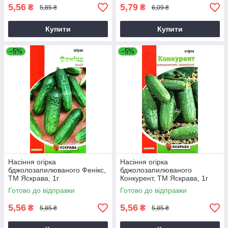
5,56
5,79
₴
₴
5,85 ₴
6,09 ₴
Купити
Купити
–5%
–5%
Насіння огірка
Насіння огірка
бджолозапилюваного Фенікс,
бджолозапилюваного
ТМ Яскрава, 1г
Конкурент, ТМ Яскрава, 1г
Готово до відправки
Готово до відправки
5,56
5,56
₴
₴
5,85 ₴
5,85 ₴