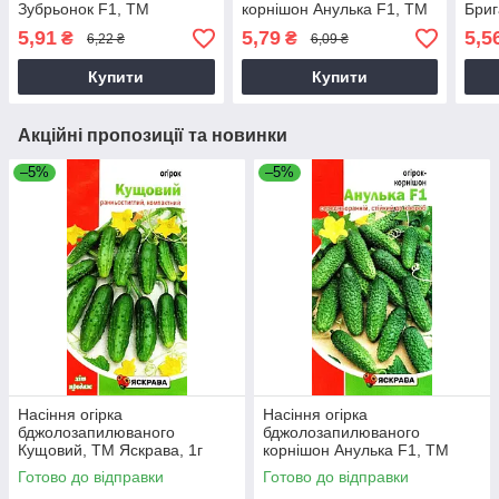
Зубрьонок F1, ТМ
корнішон Анулька F1, ТМ
Бриг
Яскрава, 0,5г
Яскрава, 0,5г
Яскр
5,91
5,79
5,5
₴
₴
6,22 ₴
6,09 ₴
Купити
Купити
Акційні пропозиції та новинки
–5%
–5%
Насіння огірка
Насіння огірка
бджолозапилюваного
бджолозапилюваного
Кущовий, ТМ Яскрава, 1г
корнішон Анулька F1, ТМ
Яскрава, 0,5г
Готово до відправки
Готово до відправки