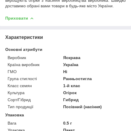
вирощують огірки з насіння виробництва виробника. Швидко
доставимо обрані вами товари в будь-яке місто України.
Приховати
Характеристики
Основні атрибути
Виробник
Яскрава
Країна виробник
Україна
ГМО
Ні
Група стиглості
Ранньостигла
Класс семян
1-й клас
Культура
Огірок
Сорт/Гібрид
Гибрид
Тип продукції
Посівний (насіння)
Упаковка
Вага
0.5 г
Упаковка
Пакет