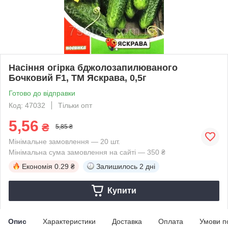
Насіння огірка бджолозапилюваного
Бочковий F1, ТМ Яскрава, 0,5г
Готово до відправки
Код: 47032
Тільки опт
5,56
₴
5,85 ₴
Мінімальне замовлення — 20 шт.
Мінімальна сума замовлення на сайті — 350 ₴
Економія
0.29 ₴
Залишилось
2 дні
Купити
Опис
Характеристики
Доставка
Оплата
Умови п