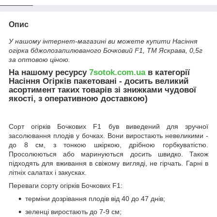
Опис
У нашому інтернет-магазині ви можете купити Насіння
огірка бджолозапилюваного Бочковий F1, ТМ Яскрава, 0,5г
за оптовою ціною.
На нашому ресурсу
7sotok.com.ua
в категорії
Насіння Огірків пакетовані - досить великий
асортимент таких товарів зі знижками чудової
якості, з оперативною доставкою)
Сорт огірків Бочкових F1 був виведений для зручної
засолювання плодів у бочках. Вони виростають невеликими -
до 8 см, з тонкою шкіркою, дрібною горбкуватістю.
Просолюються або маринуються досить швидко. Також
підходять для вживання в свіжому вигляді, не гірчать. Гарні в
літніх салатах і закусках.
Переваги сорту огірків Бочкових F1:
терміни дозрівання плодів від 40 до 47 днів;
зеленці виростають до 7-9 см;