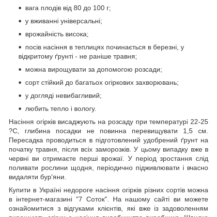
вага плодів від 80 до 100 г;
у вживанні універсальні;
врожайність висока;
посів насіння в теплицях починається в березні, у
відкритому ґрунті - не раніше травня;
можна вирощувати за допомогою розсади;
сорт стійкий до багатьох огіркових захворювань;
у догляді невибагливий;
любить тепло і вологу.
Насіння огірків висаджують на розсаду при температурі 22-25
?С, глибина посадки не повинна перевищувати 1,5 см.
Пересадка проводиться в підготовлений удобрений ґрунт на
початку травня, після всіх заморозків. У цьому випадку вже в
червні ви отримаєте перші врожаї. У період зростання слід
поливати рослини щодня, періодично підживлювати і вчасно
видаляти бур'яни.
Купити в Україні недороге насіння огірків різних сортів можна
в інтернет-магазині "7 Соток". На нашому сайті ви можете
ознайомитися з відгуками клієнтів, які вже із задоволенням