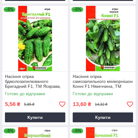
–5%
–5%
Насіння огірка
Насіння огірка
бджолозапилюваного
самозапильного мінікорнішон
Бригадний F1, ТМ Яскрава,
Конні F1 Німеччина, ТМ
0,5г
Яскрава, 0,3г
Готово до відправки
Готово до відправки
5,56
13,60
₴
₴
5,85 ₴
14,32 ₴
Купити
Купити
–5%
–5%