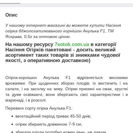
Опис
У нашому інтернет-магазині ви можете купити Насіння
огірка бджолозапилюваного корнішон Анулька F1, ТМ
Яскрава, 0,5г за оптовою ціною.
На нашому ресурсу
7sotok.com.ua
в категорії
Насіння Огірків пакетовані - досить великий
асортимент таких товарів зі знижками чудової
якості, з оперативною доставкою)
Огірок-корнішон Анулька F1 відрізняється високими
врожаями. При щоденних зборах плодів, їх вистачить і на
салати, і на засолку на зиму. Огірки приємні на смак, хрусткі
та дуже освіжаючі, вони зберігають свої характеристики і в
маринаді, і в розсолі.
Переваги сорту огірка Анулька F1:
вегетаційний період триває 45-50 днів;
огірки збирають довжиною 7-9 см;
збирати плоди потрібно кожен день, не даючи