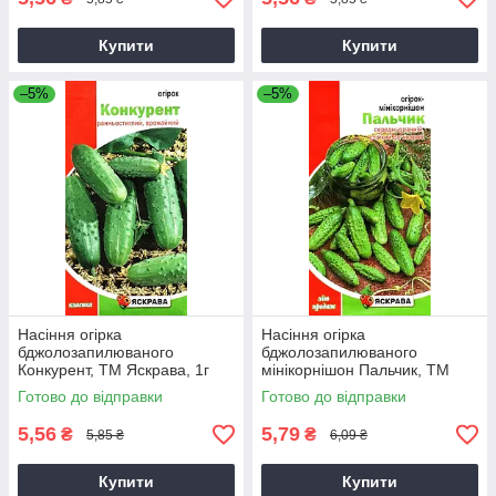
Купити
Купити
–5%
–5%
Насіння огірка
Насіння огірка
бджолозапилюваного
бджолозапилюваного
Конкурент, ТМ Яскрава, 1г
мінікорнішон Пальчик, ТМ
Яскрава, 1г
Готово до відправки
Готово до відправки
5,56
5,79
₴
₴
5,85 ₴
6,09 ₴
Купити
Купити