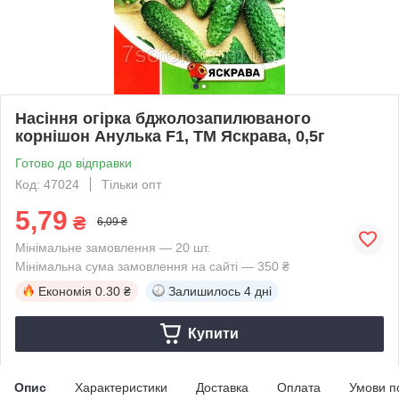
Насіння огірка бджолозапилюваного
корнішон Анулька F1, ТМ Яскрава, 0,5г
Готово до відправки
Код: 47024
Тільки опт
5,79
₴
6,09 ₴
Мінімальне замовлення — 20 шт.
Мінімальна сума замовлення на сайті — 350 ₴
Економія
0.30 ₴
Залишилось
4 дні
Купити
Опис
Характеристики
Доставка
Оплата
Умови п