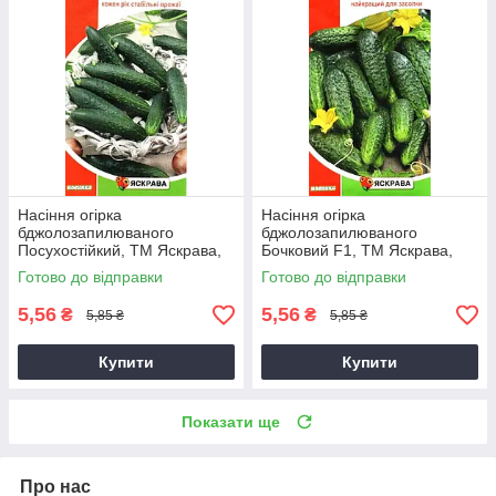
Насіння огірка
Насіння огірка
бджолозапилюваного
бджолозапилюваного
Посухостійкий, ТМ Яскрава,
Бочковий F1, ТМ Яскрава,
1г
0,5г
Готово до відправки
Готово до відправки
5,56
5,56
₴
₴
5,85 ₴
5,85 ₴
Купити
Купити
Показати ще
Про нас