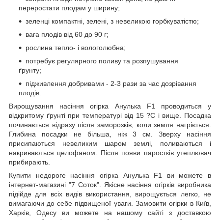
переростати плодам у ширину;
зеленці компактні, зелені, з невеликою горбкуватістю;
вага плодів від 60 до 90 г;
рослина тепло- і вологолюбна;
потребує регулярного поливу та розпушування
ґрунту;
підживлення добривами - 2-3 рази за час дозрівання
плодів.
Вирощування насіння огірка Анулька F1 проводиться у
відкритому ґрунті при температурі від 15 ?С і вище. Посадка
починається відразу після заморозків, коли земля нагріється.
Глибина посадки не більша, ніж 3 см. Зверху насіння
присипаються невеликим шаром землі, поливаються і
накриваються целофаном. Після появи паростків утеплювач
прибирають.
Купити недороге насіння огірка Анулька F1 ви можете в
інтернет-магазині "7 Соток". Якісне насіння огірків виробника
підійде для всіх видів використання, вирощується легко, не
вимагаючи до себе підвищеної уваги. Замовити огірки в Київ,
Харків, Одесу ви можете на нашому сайті з доставкою