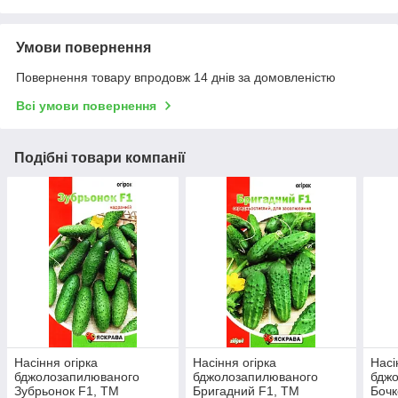
Умови повернення
Повернення товару впродовж 14 днів за домовленістю
Всі умови повернення
Подібні товари компанії
Насіння огірка
Насіння огірка
Насі
бджолозапилюваного
бджолозапилюваного
бдж
Зубрьонок F1, ТМ
Бригадний F1, ТМ
Бочк