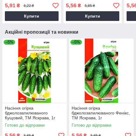
Яскрава, 0,5г
Яскрава, 0,5г
0,5г
5,91
5,56
5,5
₴
₴
6,22 ₴
5,85 ₴
Купити
Купити
Акційні пропозиції та новинки
–5%
–5%
Насіння огірка
Насіння огірка
бджолозапилюваного
бджолозапилюваного Фенікс,
Кущовий, ТМ Яскрава, 1г
ТМ Яскрава, 1г
Готово до відправки
Готово до відправки
5,56
5,56
₴
₴
5,85 ₴
5,85 ₴