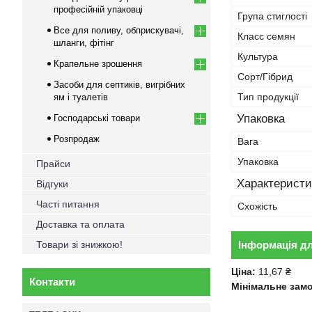
професійній упаковці
Група стиглості
Все для поливу, обприскувачі,
Класс семян
шланги, фітінг
Культура
Крапельне зрошення
Сорт/Гібрид
Засоби для септиків, вигрібних
Тип продукції
ям і туалетів
Упаковка
Господарські товари
Розпродаж
Вага
Упаковка
Прайси
Характеристи
Відгуки
Часті питання
Схожість
Доставка та оплата
Товари зі знижкою!
Інформація д
Ціна:
11,67 ₴
Контакти
Мінімальне зам