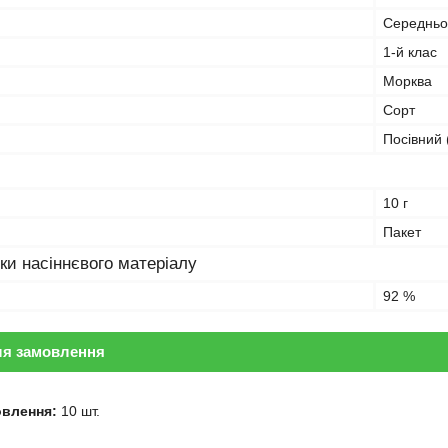
Середньо
1-й клас
Морква
Сорт
Посівний 
10 г
Пакет
ки насіннєвого матеріалу
92 %
ля замовлення
овлення:
10 шт.