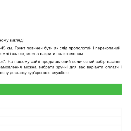
ному вигляді.
45 см. Ґрунт повинен бути як слід прополотий і перекопаний,
емлі і золою, можна накрити поліетиленом.
ток". На нашому сайті представлений величезний вибір насіння
амовлення можна вибрати зручні для вас варіанти оплати і
ресну доставку кур'єрською службою.