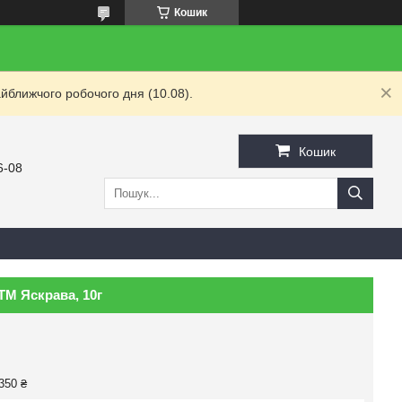
Кошик
йближчого робочого дня (10.08).
Кошик
6-08
ТМ Яскрава, 10г
350 ₴