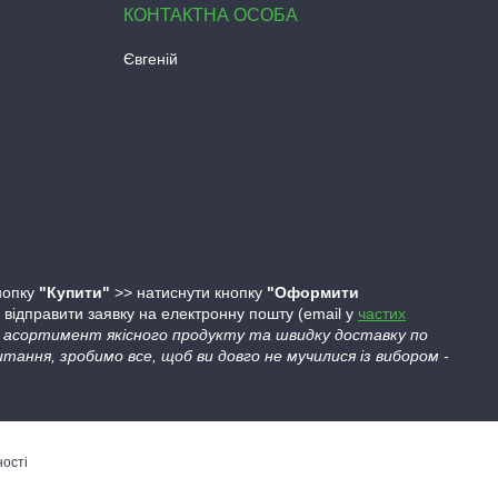
Євгеній
кнопку
"Купити"
>> натиснути кнопку
"Оформити
ідправити заявку на електронну пошту (email у
частих
ий асортимент якісного продукту та швидку доставку по
тання, зробимо все, щоб ви довго не мучилися із вибором -
ності