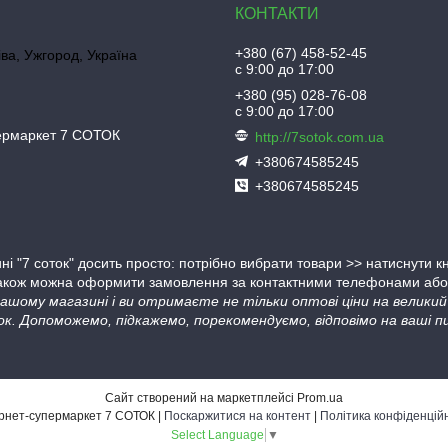
+380 (67) 458-52-45
іва, Ужгород, Україна
с 9:00 до 17:00
+380 (95) 028-76-08
с 9:00 до 17:00
пермаркет 7 СОТОК
http://7sotok.com.ua
+380674585245
+380674585245
ні "7 соток" досить просто: потрібно вибрати товари >> натиснути 
Також можна оформити замовлення за контактними телефонами або в
 нашому магазині і ви отримаєте не тільки оптові ціни на велик
ок. Допоможемо, підкажемо, порекомендуємо, відповімо на ваші пи
Сайт створений на маркетплейсі
Prom.ua
Інтернет-супермаркет 7 СОТОК |
Поскаржитися на контент
|
Політика конфіденцій
Select Language
▼