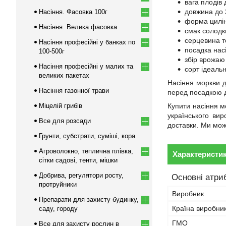
вага плодів 
довжина до 
Насіння. Фасовка 100г
форма цилін
Насіння. Велика фасовка
смак солодк
серцевина т
Насіння професійні у банках по
посадка насі
100-500г
збір врожаю 
Насіння професійні у малих та
сорт ідеаль
великих пакетах
Насіння моркви д
Насіння газонної трави
перед посадкою д
Міцелій грибів
Купити насіння м
українського ви
Все для розсади
доставки. Ми мож
Грунти, субстрати, суміші, кора
Агроволокно, теплична плівка,
Характеристи
сітки садові, тенти, мішки
Добрива, регулятори росту,
Основні атри
протруйники
Виробник
Препарати для захисту будинку,
Країна виробни
саду, городу
ГМО
Все для захисту рослин в