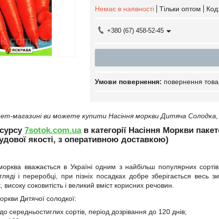
Немає в наявності
Тільки оптом
Код
+380 (67) 458-52-45
повернення това
ет-магазині ви можете купити Насіння моркви Дитяча Солодка, 
есурсу
7sotok.com.ua
в категорії Насіння Моркви пакет
удової якості, з оперативною доставкою)
морква вважається в Україні одним з найбільш популярних сорті
ляді і переробці, при пізніх посадках добре зберігається весь з
 високу соковитість і великий вміст корисних речовин.
оркви Дитячої солодкої:
до середньостиглих сортів, період дозрівання до 120 днів;