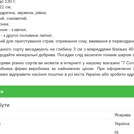
до 130 г;
21 см;
дрична, звужена, рівна;
ий, соковитий;
онка;
ння - з квітня;
- з другої половини липня;
ний для приготування страв, отримання соку, вживання в первоздан
аного сорту висаджують на глибину 3 см з міжряддями близько 40-
одайте мінеральні добрива. Посадки слід засипати тонким шаром з
оркви різних сортів ви можете в інтернеті у нашому магазині "7 Со
робника фірми виробника за найнижчою ціною. При оформленні з
емо відправити насіння поштою в усі міста України або зробити ад
ки
бути
Яскрава
к
Україна
Ні