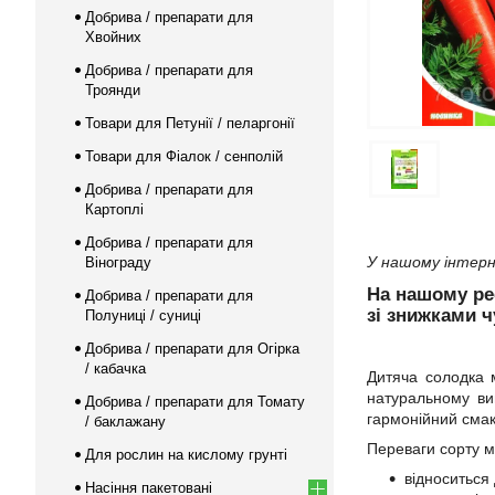
Добрива / препарати для
Хвойних
Добрива / препарати для
Троянди
Товари для Петунії / пеларгонії
Товари для Фіалок / сенполій
Добрива / препарати для
Картоплі
Добрива / препарати для
У нашому інтерн
Вінограду
На нашому р
Добрива / препарати для
зі знижками ч
Полуниці / суниці
Добрива / препарати для Огірка
/ кабачка
Дитяча солодка 
натуральному виг
Добрива / препарати для Томату
гармонійний смак,
/ баклажану
Переваги сорту м
Для рослин на кислому грунті
відноситься 
Насіння пакетовані