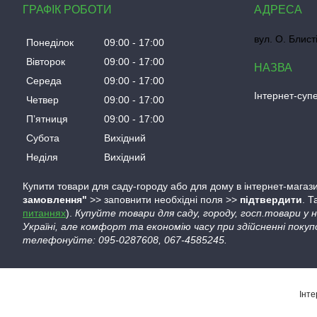
ГРАФІК РОБОТИ
вул. О. Блист
Понеділок
09:00
17:00
Вівторок
09:00
17:00
Середа
09:00
17:00
Інтернет-су
Четвер
09:00
17:00
Пʼятниця
09:00
17:00
Субота
Вихідний
Неділя
Вихідний
Купити товари для саду-городу або для дому в інтернет-магази
замовлення"
>> заповнити необхідні поля >>
підтвердити
. 
питаннях
).
Купуйте товари для саду, городу, госп.товари у
Україні, але комфорт та економію часу при здійсненні покуп
телефонуйте: 095-0287608, 067-4585245.