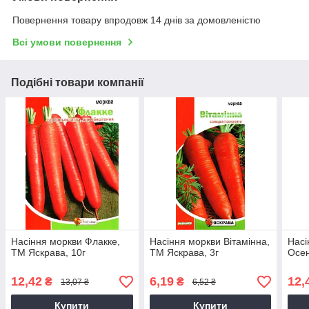
Повернення товару впродовж 14 днів за домовленістю
Всі умови повернення
Подібні товари компанії
Насіння моркви Флакке,
Насіння моркви Вiтамiнна,
Насі
ТМ Яскрава, 10г
ТМ Яскрава, 3г
Осен
12,42
6,19
12,
₴
₴
13,07 ₴
6,52 ₴
Купити
Купити