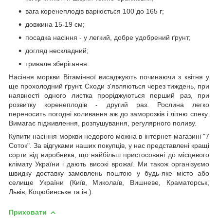
вага коренеплодів варіюється 100 до 165 г;
довжина 15-19 см;
посадка насіння - у легкий, добре удобрений ґрунт;
догляд нескладний;
тривале зберігання.
Насіння моркви Вітамінної висаджують починаючи з квітня у
ще прохолодний ґрунт. Сходи з'являються через тиждень, при
наявності одного листка проріджуються перший раз, при
розвитку коренеплодів - другий раз. Рослина легко
переносить погодні коливання аж до заморозків і літню спеку.
Вимагає підживлення, розпушування, регулярного поливу.
Купити насіння моркви недорого можна в інтернет-магазині "7
Соток". За відгуками наших покупців, у нас представлені кращі
сорти від виробника, що найбільш пристосовані до місцевого
клімату України і дають високі врожаї. Ми також організуємо
швидку доставку замовлень поштою у будь-яке місто або
селище України (Київ, Миколаїв, Вишневе, Краматорськ,
Львів, Коцюбинське та ін.).
Приховати