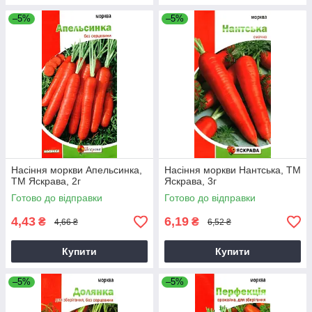
–5%
–5%
Насіння моркви Апельсинка,
Насіння моркви Нантська, ТМ
ТМ Яскрава, 2г
Яскрава, 3г
Готово до відправки
Готово до відправки
4,43
6,19
₴
₴
4,66 ₴
6,52 ₴
Купити
Купити
–5%
–5%