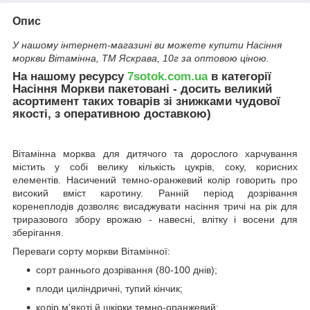
Опис
У нашому інтернет-магазині ви можете купити Насіння
моркви Вiтамiнна, ТМ Яскрава, 10г за оптовою ціною.
На нашому ресурсу
7sotok.com.ua
в категорії
Насіння Моркви пакетовані - досить великий
асортимент таких товарів зі знижками чудової
якості, з оперативною доставкою)
Вітамінна морква для дитячого та дорослого харчування
містить у собі велику кількість цукрів, соку, корисних
елементів. Насичений темно-оранжевий колір говорить про
високий вміст каротину. Ранній період дозрівання
коренеплодів дозволяє висаджувати насіння тричі на рік для
триразового збору врожаю - навесні, влітку і восени для
зберігання.
Переваги сорту моркви Вітамінної:
сорт раннього дозрівання (80-100 днів);
плоди циліндричні, тупий кінчик;
колір м'якоті й шкірки темно-оранжевий;