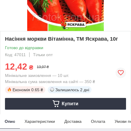
Насіння моркви Вiтамiнна, ТМ Яскрава, 10г
Готово до відправки
Код: 47011
Тільки опт
12,42
₴
13,07 ₴
Мінімальне замовлення — 10 шт.
Мінімальна сума замовлення на сайті — 350 ₴
Економія
0.65 ₴
Залишилось
2 дні
Купити
Опис
Характеристики
Доставка
Оплата
Умови п