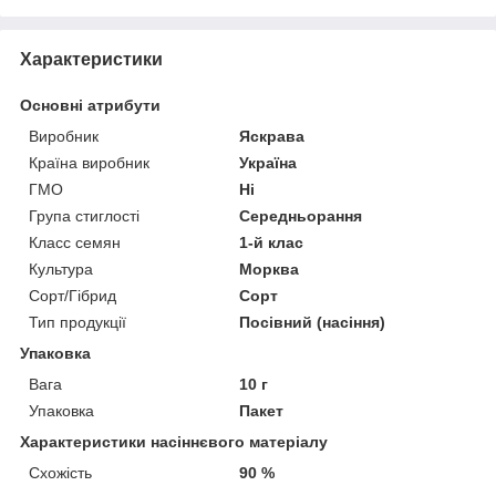
Характеристики
Основні атрибути
Виробник
Яскрава
Країна виробник
Україна
ГМО
Ні
Група стиглості
Середньорання
Класс семян
1-й клас
Культура
Морква
Сорт/Гібрид
Сорт
Тип продукції
Посівний (насіння)
Упаковка
Вага
10 г
Упаковка
Пакет
Характеристики насіннєвого матеріалу
Схожість
90 %