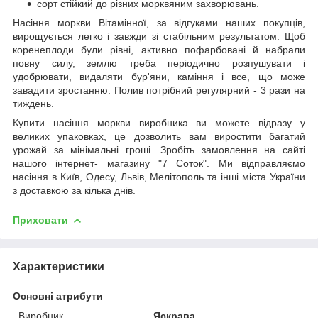
сорт стійкий до різних морквяним захворювань.
Насіння моркви Вітамінної, за відгуками наших покупців,
вирощується легко і завжди зі стабільним результатом. Щоб
коренеплоди були рівні, активно пофарбовані й набрали
повну силу, землю треба періодично розпушувати і
удобрювати, видаляти бур'яни, каміння і все, що може
завадити зростанню. Полив потрібний регулярний - 3 рази на
тиждень.
Купити насіння моркви виробника ви можете відразу у
великих упаковках, це дозволить вам виростити багатий
урожай за мінімальні гроші. Зробіть замовлення на сайті
нашого інтернет- магазину "7 Соток". Ми відправляємо
насіння в Київ, Одесу, Львів, Мелітополь та інші міста України
з доставкою за кілька днів.
Приховати
Характеристики
Основні атрибути
Виробник
Яскрава