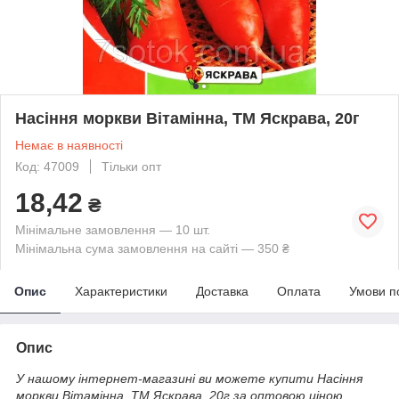
Насіння моркви Вiтамiнна, ТМ Яскрава, 20г
Немає в наявності
Код: 47009
Тільки опт
18,42
₴
Мінімальне замовлення — 10 шт.
Мінімальна сума замовлення на сайті — 350 ₴
Опис
Характеристики
Доставка
Оплата
Умови п
Опис
У нашому інтернет-магазині ви можете купити Насіння
моркви Вiтамiнна, ТМ Яскрава, 20г за оптовою ціною.