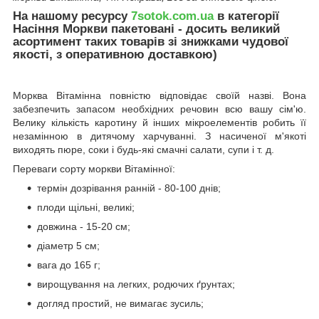
На нашому ресурсу
7sotok.com.ua
в категорії
Насіння Моркви пакетовані - досить великий
асортимент таких товарів зі знижками чудової
якості, з оперативною доставкою)
Морква Вітамінна повністю відповідає своїй назві. Вона
забезпечить запасом необхідних речовин всю вашу сім'ю.
Велику кількість каротину й інших мікроелементів робить її
незамінною в дитячому харчуванні. З насиченої м'якоті
виходять пюре, соки і будь-які смачні салати, супи і т. д.
Переваги сорту моркви Вітамінної:
термін дозрівання ранній - 80-100 днів;
плоди щільні, великі;
довжина - 15-20 см;
діаметр 5 см;
вага до 165 г;
вирощування на легких, родючих ґрунтах;
догляд простий, не вимагає зусиль;