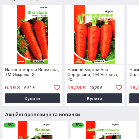
Насіння моркви Вiтамiнна,
Насіння моркви Без
Насі
ТМ Яскрава, 3г
Серцевини, ТМ Яскрава,
Соло
20г
6,19
19,28
19,
₴
₴
6,52 ₴
20,29 ₴
Купити
Купити
Акційні пропозиції та новинки
–5%
–5%