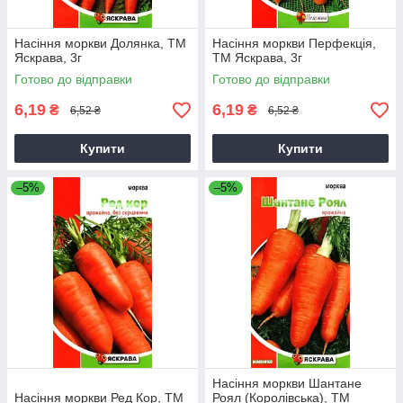
Насіння моркви Долянка, ТМ
Насіння моркви Перфекцiя,
Яскрава, 3г
ТМ Яскрава, 3г
Готово до відправки
Готово до відправки
6,19
6,19
₴
₴
6,52 ₴
6,52 ₴
Купити
Купити
–5%
–5%
Насіння моркви Шантане
Насіння моркви Ред Кор, ТМ
Роял (Королівська), ТМ