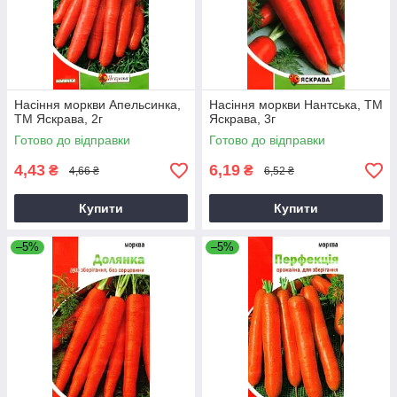
Насіння моркви Апельсинка,
Насіння моркви Нантська, ТМ
ТМ Яскрава, 2г
Яскрава, 3г
Готово до відправки
Готово до відправки
4,43
6,19
₴
₴
4,66 ₴
6,52 ₴
Купити
Купити
–5%
–5%