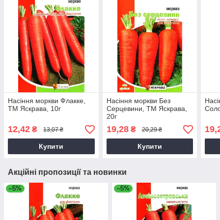
Насіння моркви Флакке,
Насіння моркви Без
Насі
ТМ Яскрава, 10г
Серцевини, ТМ Яскрава,
Соло
20г
12,42
19,28
19,
₴
₴
13,07 ₴
20,29 ₴
Купити
Купити
Акційні пропозиції та новинки
–5%
–5%