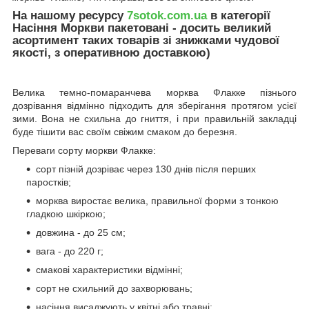
На нашому ресурсу
7sotok.com.ua
в категорії
Насіння Моркви пакетовані - досить великий
асортимент таких товарів зі знижками чудової
якості, з оперативною доставкою)
Велика темно-помаранчева морква Флакке пізнього
дозрівання відмінно підходить для зберігання протягом усієї
зими. Вона не схильна до гниття, і при правильній закладці
буде тішити вас своїм свіжим смаком до березня.
Переваги сорту моркви Флакке:
сорт пізній дозріває через 130 днів після перших
паростків;
морква виростає велика, правильної форми з тонкою
гладкою шкіркою;
довжина - до 25 см;
вага - до 220 г;
смакові характеристики відмінні;
сорт не схильний до захворювань;
насіння висаджують у квітні або травні;