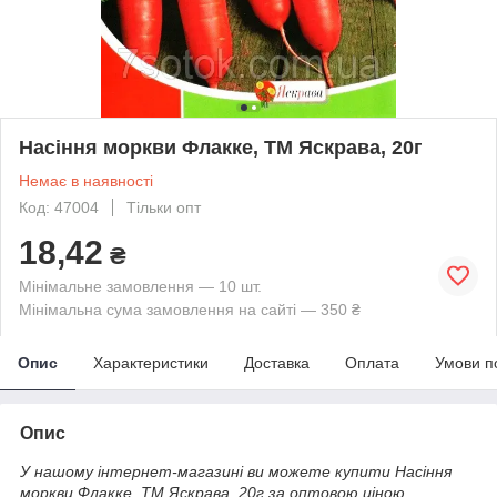
Насіння моркви Флакке, ТМ Яскрава, 20г
Немає в наявності
Код: 47004
Тільки опт
18,42
₴
Мінімальне замовлення — 10 шт.
Мінімальна сума замовлення на сайті — 350 ₴
Опис
Характеристики
Доставка
Оплата
Умови п
Опис
У нашому інтернет-магазині ви можете купити Насіння
моркви Флакке, ТМ Яскрава, 20г за оптовою ціною.