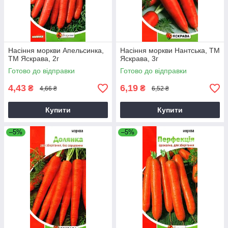
Насіння моркви Апельсинка,
Насіння моркви Нантська, ТМ
ТМ Яскрава, 2г
Яскрава, 3г
Готово до відправки
Готово до відправки
4,43
6,19
₴
₴
4,66 ₴
6,52 ₴
Купити
Купити
–5%
–5%