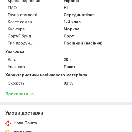
Країна виробник
Україна
ГМО
Ні
Група стиглості
Середньопізня
Класс семян
1-й клас
Культура
Морква
Сорт/Гібрид
Сорт
Тип продукції
Посівний (насіння)
Упаковка
Вага
20 г
Упаковка
Пакет
Характеристики насіннєвого матеріалу
Схожість
81 %
Приховати
Умови доставки
Нова Пошта
Укрпошта