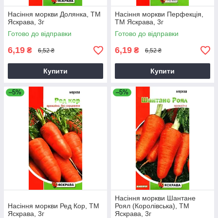
Насіння моркви Долянка, ТМ
Насіння моркви Перфекцiя,
Яскрава, 3г
ТМ Яскрава, 3г
Готово до відправки
Готово до відправки
6,19
6,19
₴
₴
6,52 ₴
6,52 ₴
Купити
Купити
–5%
–5%
Насіння моркви Шантане
Насіння моркви Ред Кор, ТМ
Роял (Королівська), ТМ
Яскрава, 3г
Яскрава, 3г