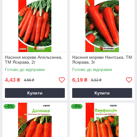
Насіння моркви Апельсинка,
Насіння моркви Нантська, ТМ
ТМ Яскрава, 2г
Яскрава, 3г
Готово до відправки
Готово до відправки
4,43
6,19
₴
₴
4,66 ₴
6,52 ₴
Купити
Купити
–5%
–5%