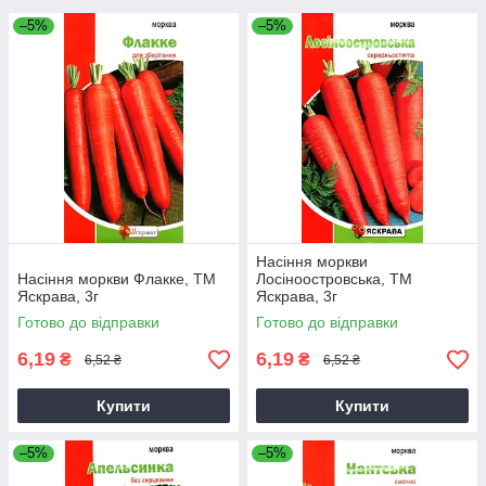
–5%
–5%
Насіння моркви
Насіння моркви Флакке, ТМ
Лосiноостровська, ТМ
Яскрава, 3г
Яскрава, 3г
Готово до відправки
Готово до відправки
6,19
6,19
₴
₴
6,52 ₴
6,52 ₴
Купити
Купити
–5%
–5%