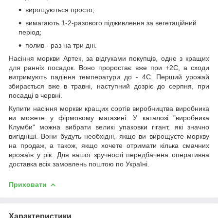
вирощуються просто;
вимагають 1-2-разового підживлення за вегетаційний
період;
полив - раз на три дні.
Насіння моркви Артек, за відгуками покупців, одне з кращих
для ранніх посадок. Воно проростає вже при +2С, а сходи
витримують падіння температури до - 4С. Перший урожай
збирається вже в травні, наступний дозріє до серпня, при
посадці в червні.
Купити насіння моркви кращих сортів виробництва виробника
ви можете у фірмовому магазині. У каталозі "виробника
Клумби" можна вибрати великі упаковки гігант, які значно
вигідніші. Вони будуть необхідні, якщо ви вирощуєте моркву
на продаж, а також, якщо хочете отримати кілька смачних
врожаїв у рік. Для вашої зручності передбачена оперативна
доставка всіх замовлень поштою по Україні.
Приховати
Характеристики