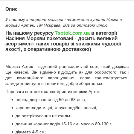
Опис
У нашому інтернет-магазині ви можете купити Насіння
моркви Артек, ТМ Яскрава, 20г за оптовою ціною.
На нашому ресурсу
7sotok.com.ua
в категорії
Насіння Моркви пакетовані - досить великий
асортимент таких товарів зі знижками чудової
якості, з оперативною доставкою)
Морква Артек - відмінний ранньостиглий сорт, який дозріває
ще навесні. Він відмінно підходить як для особистого, так і
для комерційного вирощування, легко транспортується,
завжди користується попитом, добре зберігається.
Переваги сортових характеристик моркви Артек:
період дозрівання від 50 до 68 днів;
коренеплоди міцні, конусоподібні, щільні;
до розтріскування не схильні;
довжина коренеплодів 15-16 см, масою 80-130 г;
діаметр 4-5 см;