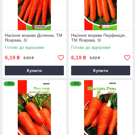
Насіння моркви Долянка, ТМ
Насіння моркви Перфекцiя,
Яскрава, 3г
ТМ Яскрава, 3г
Готово до відправки
Готово до відправки
6,19
6,19
₴
₴
6,52 ₴
6,52 ₴
Купити
Купити
–5%
–5%