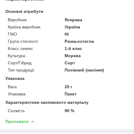
Основні атрибути
Виробник
Яскрава
Країна виробник
Україна
ГМО
Ні
Група стиглості
Ранньостигла
Класс семян
1-й клас
Культура
Морква
Сорт/Гібрид
Сорт
Тип продукції
Посівний (насіння)
Упаковка
Вага
20 г
Упаковка
Пакет
Характеристики насіннєвого матеріалу
Схожість
90 %
Приховати