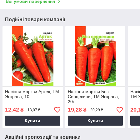
Всі умови повернення
Подібні товари компанії
Насіння моркви Артек, ТМ
Насіння моркви Без
Насі
Яскрава, 10г
Серцевини, ТМ Яскрава,
ТМ Я
20г
12,42
19,28
20,
₴
₴
13,07 ₴
20,29 ₴
Купити
Купити
Акційні пропозиції та новинки