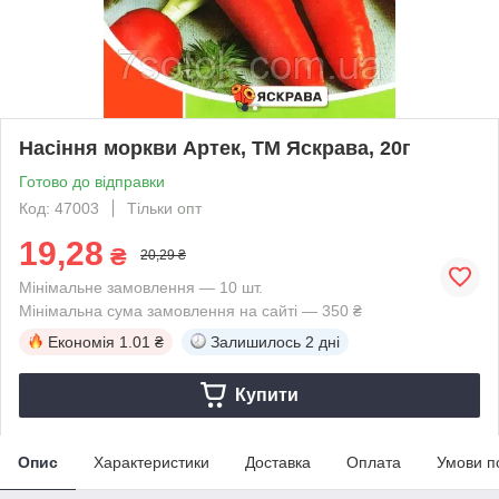
Насіння моркви Артек, ТМ Яскрава, 20г
Готово до відправки
Код: 47003
Тільки опт
19,28
₴
20,29 ₴
Мінімальне замовлення — 10 шт.
Мінімальна сума замовлення на сайті — 350 ₴
Економія
1.01 ₴
Залишилось
2 дні
Купити
Опис
Характеристики
Доставка
Оплата
Умови п