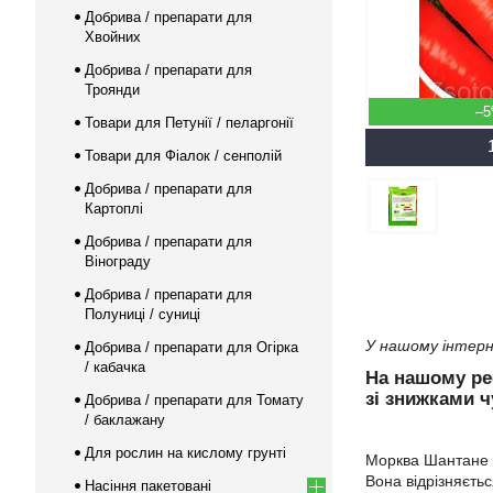
Добрива / препарати для
Хвойних
Добрива / препарати для
Троянди
–
Товари для Петунії / пеларгонії
Товари для Фіалок / сенполій
Добрива / препарати для
Картоплі
Добрива / препарати для
Вінограду
Добрива / препарати для
Полуниці / суниці
У нашому інтерн
Добрива / препарати для Огірка
/ кабачка
На нашому р
зі знижками ч
Добрива / препарати для Томату
/ баклажану
Для рослин на кислому грунті
Морква Шантане п
Вона відрізняєть
Насіння пакетовані