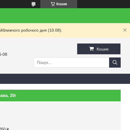
Кошик
йближчого робочого дня (10.08).
Кошик
6-08
ава, 20г
350 ₴