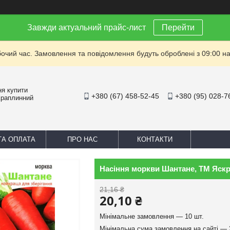
Завжди актуальний прайс-лист
Перейти
бочий час. Замовлення та повідомлення будуть оброблені з 09:00 на
ня купити
+380 (67) 458-52-45
+380 (95) 028-7
Краплинний
ТА ОПЛАТА
ПРО НАС
КОНТАКТИ
Насіння моркви Шантане, ТМ Яскр
21,16 ₴
20,10 ₴
Мінімальне замовлення — 10 шт.
Мінімальна сума замовлення на сайті — 