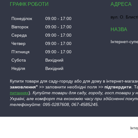
ГРАФІК РОБОТИ
вул. О. Блист
Понеділок
09:00
17:00
Вівторок
09:00
17:00
Середа
09:00
17:00
Інтернет-су
Четвер
09:00
17:00
Пʼятниця
09:00
17:00
Субота
Вихідний
Неділя
Вихідний
Купити товари для саду-городу або для дому в інтернет-магази
замовлення"
>> заповнити необхідні поля >>
підтвердити
. 
питаннях
).
Купуйте товари для саду, городу, госп.товари у
Україні, але комфорт та економію часу при здійсненні покуп
телефонуйте: 095-0287608, 067-4585245.