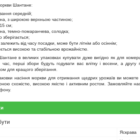
моркви Шантане:
івання середній;
на, з широкою верхньою частиною;
15 см;
ьна, темно-помаранчева, солодка;
о зберігається;
залежить від часу посадки, може бути літнім або осіннім;
няється високою та стабільною врожайністю.
антане в великих упаковках купувати дуже вигідно як для комерці
й час, перші збори будуть годувати вас влітку і восени, а друг
ом для кращого зберігання.
паковки насіння моркви для отримання щедрих урожаїв ви можете в
арною схожістю, високою якістю і активним ростом. Замовляйте н
ефону.
ки
бути
Яскрава