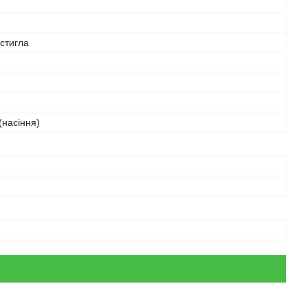
стигла
(насіння)