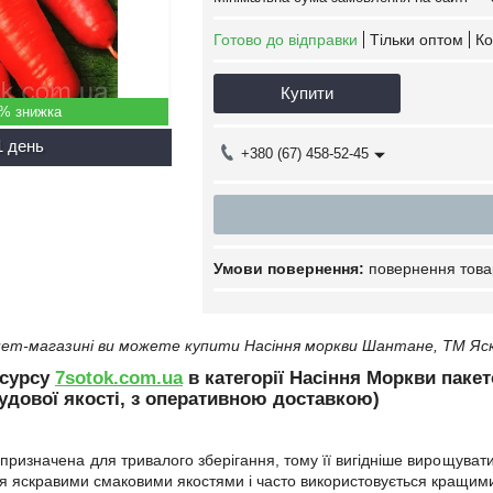
Готово до відправки
Тільки оптом
Ко
Купити
5%
1 день
+380 (67) 458-52-45
повернення това
ет-магазині ви можете купити Насіння моркви Шантане, ТМ Яск
есурсу
7sotok.com.ua
в категорії Насіння Моркви пакет
удової якості, з оперативною доставкою)
ризначена для тривалого зберігання, тому її вигідніше вирощувати
ся яскравими смаковими якостями і часто використовується кращими