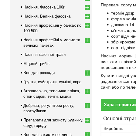
Переваги сорту 
Насіння. Фасовка 100г
термін дозр
Насіння. Велика фасовка
форма коніч
довжина 14-
Насіння професійні у банках по
м'якоть щіл
100-500г
сорт відмінн
Насіння професійні у малих та
збір урожаю 
великих пакетах
сорт відріз
Насіння газонної трави
Насіння моркви Ш
висівати в різни
Міцелій грибів
пересипавши піск
Все для розсади
Купити вигідні у
,відрізняються г
Грунти, субстрати, суміші, кора
сайті або по тел
Агроволокно, теплична плівка,
сітки садові, тенти, мішки
Характеристи
Добрива, регулятори росту,
протруйники
Основні атри
Препарати для захисту будинку,
саду, городу
Виробник
Все для захисту рослин в