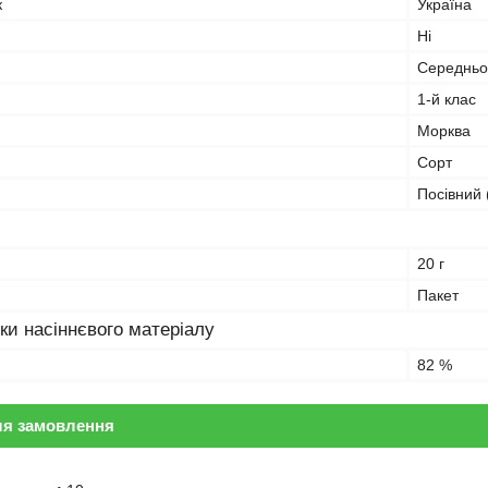
к
Україна
Ні
Середньо
1-й клас
Морква
Сорт
Посівний 
20 г
Пакет
ки насіннєвого матеріалу
82 %
ля замовлення