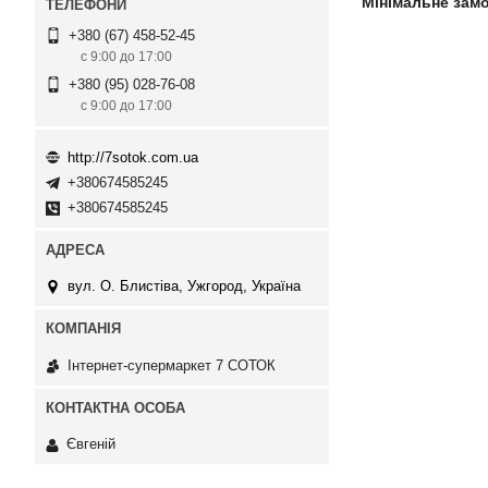
Мінімальне зам
+380 (67) 458-52-45
с 9:00 до 17:00
+380 (95) 028-76-08
с 9:00 до 17:00
http://7sotok.com.ua
+380674585245
+380674585245
вул. О. Блистіва, Ужгород, Україна
Інтернет-супермаркет 7 СОТОК
Євгеній