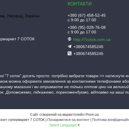
+380 (67) 458-52-45
іва, Ужгород, Україна
с 9:00 до 17:00
+380 (95) 028-76-08
с 9:00 до 17:00
пермаркет 7 СОТОК
http://7sotok.com.ua
+380674585245
+380674585245
ні "7 соток" досить просто: потрібно вибрати товари >> натиснути 
Також можна оформити замовлення за контактними телефонами або в
 нашому магазині і ви отримаєте не тільки оптові ціни на велик
ок. Допоможемо, підкажемо, порекомендуємо, відповімо на ваші пи
Сайт створений на маркетплейсі
Prom.ua
Інтернет-супермаркет 7 СОТОК |
Поскаржитися на контент
|
Політика конфіденцій
Select Language
▼