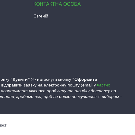
Євгеній
кнопку
"Купити"
>> натиснути кнопку
"Оформити
ідправити заявку на електронну пошту (email у
частих
ий асортимент якісного продукту та швидку доставку по
тання, зробимо все, щоб ви довго не мучилися із вибором -
ності