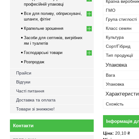
Країна виробни
професійній упаковці
ГМО
Все для поливу, обприскувачі,
шланги, фітінг
Група стиглості
Класс семян
Крапельне зрошення
Культура
Засоби для септиків, вигрібних
ям і туалетів
Сорт/Гібрид
Господарські товари
Тип продукції
Розпродаж
Упаковка
Прайси
Вага
Відгуки
Упаковка
Часті питання
Характеристи
Доставка та оплата
Схожість
Товари зі знижкою!
Інформація д
Контакти
Ціна:
20,10 ₴