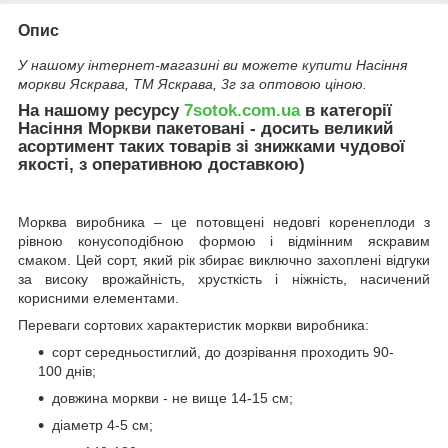
Опис
У нашому інтернет-магазині ви можете купити Насіння
моркви Яскрава, ТМ Яскрава, 3г за оптовою ціною.
На нашому ресурсу
7sotok.com.ua
в категорії
Насіння Моркви пакетовані - досить великий
асортимент таких товарів зі знижками чудової
якості, з оперативною доставкою)
Морква виробника – це потовщені недовгі коренеплоди з
рівною конусоподібною формою і відмінним яскравим
смаком. Цей сорт, який рік збирає виключно захоплені відгуки
за високу врожайність, хрусткість і ніжність, насичений
корисними елементами.
Переваги сортових характеристик моркви виробника:
сорт середньостиглий, до дозрівання проходить 90-
100 днів;
довжина моркви - не вище 14-15 см;
діаметр 4-5 см;