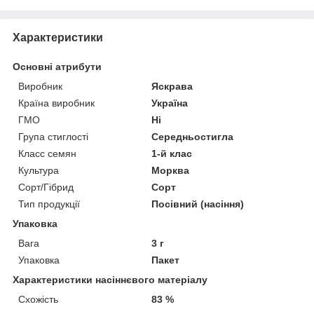
Характеристики
Основні атрибути
Виробник
Яскрава
Країна виробник
Україна
ГМО
Ні
Група стиглості
Середньостигла
Класс семян
1-й клас
Культура
Морква
Сорт/Гібрид
Сорт
Тип продукції
Посівний (насіння)
Упаковка
Вага
3 г
Упаковка
Пакет
Характеристики насіннєвого матеріалу
Схожість
83 %