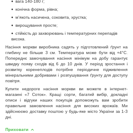
вага 140-180 г;
конічна форма, рівна;
м'якоть насичена, соковита, хрустка;
вирощування просте;
стійкість до захворювань і температурних перепадів
висока.
Насіння моркви виробника садять у підготовлений ґрунт на
глибину не більше 3 см. Температура може бути від +4°С.
Попереднє замочування насіння мінімум на добу гарантує
швидку появу сходів від 6 до 10 днів. У період зростання і
розвитку коренеплодів потрібне періодичне підживлення
мінеральними добривами і розпушування ґрунту для доступу
повітря.
Купити недороге насіння моркви ви можете в інтернет-
магазині «7 Соток». Кращі сорти, багатий вибір, докладні
описи і відгуки наших покупців допоможуть вам зробити
правильне замовлення насіння для високих врожаїв. Ми
здійснюємо доставку поштою у будь-яке місто України за 1-3
дні.
Приховати