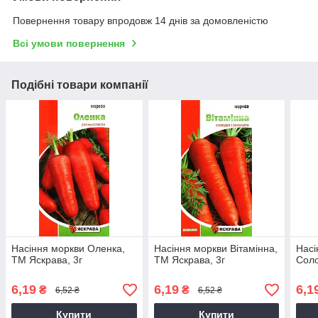
Повернення товару впродовж 14 днів за домовленістю
Всі умови повернення
Подібні товари компанії
Насіння моркви Оленка,
Насіння моркви Вiтамiнна,
Насі
ТМ Яскрава, 3г
ТМ Яскрава, 3г
Соло
6,19
6,19
6,1
₴
₴
6,52 ₴
6,52 ₴
Купити
Купити