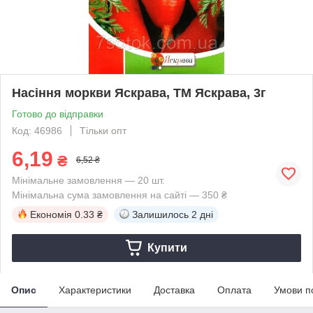
Насіння моркви Яскрава, ТМ Яскрава, 3г
Готово до відправки
Код: 46986
Тільки опт
6,19
₴
6,52 ₴
Мінімальне замовлення — 20 шт.
Мінімальна сума замовлення на сайті — 350 ₴
Економія
0.33 ₴
Залишилось
2 дні
Купити
Опис
Характеристики
Доставка
Оплата
Умови п