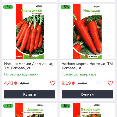
–5%
–5%
Насіння моркви Апельсинка,
Насіння моркви Нантська, ТМ
ТМ Яскрава, 2г
Яскрава, 3г
Готово до відправки
Готово до відправки
4,43
6,19
₴
₴
4,66 ₴
6,52 ₴
Купити
Купити
–5%
–5%