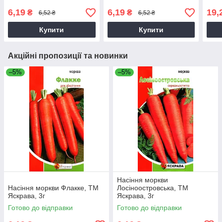
6,19
6,19
19,
₴
₴
6,52 ₴
6,52 ₴
Купити
Купити
Акційні пропозиції та новинки
–5%
–5%
Насіння моркви
Насіння моркви Флакке, ТМ
Лосiноостровська, ТМ
Яскрава, 3г
Яскрава, 3г
Готово до відправки
Готово до відправки