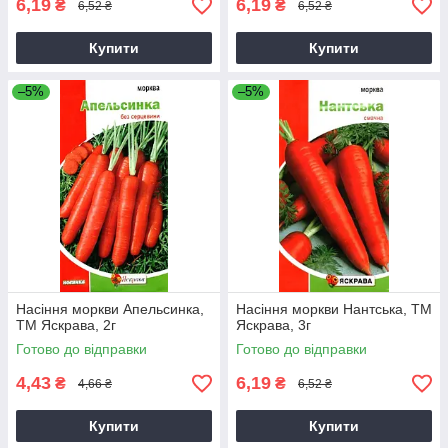
6,19
6,19
₴
₴
6,52 ₴
6,52 ₴
Купити
Купити
–5%
–5%
Насіння моркви Апельсинка,
Насіння моркви Нантська, ТМ
ТМ Яскрава, 2г
Яскрава, 3г
Готово до відправки
Готово до відправки
4,43
6,19
₴
₴
4,66 ₴
6,52 ₴
Купити
Купити