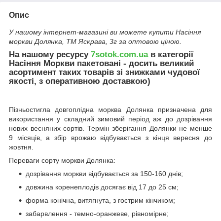
Опис
У нашому інтернет-магазині ви можете купити Насіння
моркви Долянка, ТМ Яскрава, 3г за оптовою ціною.
На нашому ресурсу
7sotok.com.ua
в категорії
Насіння Моркви пакетовані - досить великий
асортимент таких товарів зі знижками чудової
якості, з оперативною доставкою)
Пізньостигла довгоплідна морква Долянка призначена для
використання у складний зимовий період аж до дозрівання
нових весняних сортів. Термін зберігання Долянки не менше
9 місяців, а збір врожаю відбувається з кінця вересня до
жовтня.
Переваги сорту моркви Долянка:
дозрівання моркви відбувається за 150-160 днів;
довжина коренеплодів досягає від 17 до 25 см;
форма конічна, витягнута, з гострим кінчиком;
забарвлення - темно-оранжеве, рівномірне;