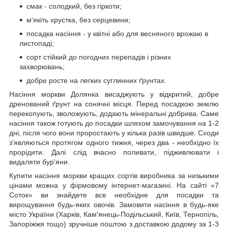
смак - солодкий, без гіркоти;
м'якіть хрустка, без серцевини;
посадка насіння - у квітні або для весняного врожаю в
листопаді;
сорт стійкий до погодних перепадів і різних
захворювань;
добре росте на легких суглинних ґрунтах.
Насіння моркви Долянка висаджують у відкритий, добре
дренований ґрунт на сонячні місця. Перед посадкою землю
перекопують, зволожують, додають мінеральні добрива. Саме
насіння також готують до посадки шляхом замочування на 1-2
дні, після чого вони проростають у кілька разів швидше. Сходи
з'являються протягом одного тижня, через два - необхідно їх
прорідити. Далі слід вчасно поливати, підживлювати і
видаляти бур'яни.
Купити насіння моркви кращих сортів виробника за низькими
цінами можна у фірмовому інтернет-магазині. На сайті «7
Соток» ви знайдете все необхідне для посадки та
вирощування будь-яких овочів. Замовити насіння в будь-яке
місто України (Харків, Кам'янець-Подільський, Київ, Тернопіль,
Запоріжжя тощо) зручніше поштою з доставкою додому за 1-3