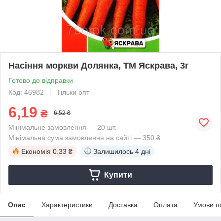
Насіння моркви Долянка, ТМ Яскрава, 3г
Готово до відправки
Код: 46982
Тільки опт
6,19
₴
6,52 ₴
Мінімальне замовлення — 20 шт.
Мінімальна сума замовлення на сайті — 350 ₴
Економія
0.33 ₴
Залишилось
4 дні
Купити
Опис
Характеристики
Доставка
Оплата
Умови п