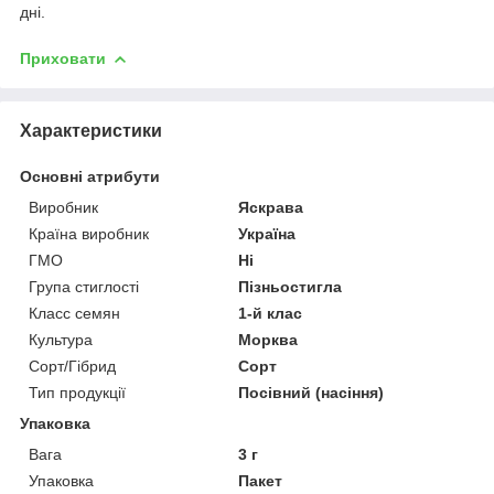
дні.
Приховати
Характеристики
Основні атрибути
Виробник
Яскрава
Країна виробник
Україна
ГМО
Ні
Група стиглості
Пізньостигла
Класс семян
1-й клас
Культура
Морква
Сорт/Гібрид
Сорт
Тип продукції
Посівний (насіння)
Упаковка
Вага
3 г
Упаковка
Пакет