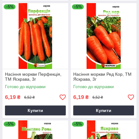
–5%
–5%
Насіння моркви Перфекцiя,
Насіння моркви Ред Кор, ТМ
ТМ Яскрава, 3г
Яскрава, 3г
Готово до відправки
Готово до відправки
6,19
6,19
₴
₴
6,52 ₴
6,52 ₴
Купити
Купити
–5%
–5%