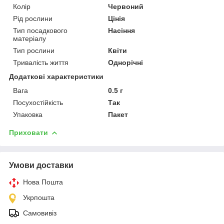
Колір
Червоний
Рід рослини
Цінія
Тип посадкового
Насіння
матеріалу
Тип рослини
Квіти
Тривалість життя
Однорічні
Додаткові характеристики
Вага
0.5 г
Посухостійкість
Так
Упаковка
Пакет
Приховати
Умови доставки
Нова Пошта
Укрпошта
Самовивіз