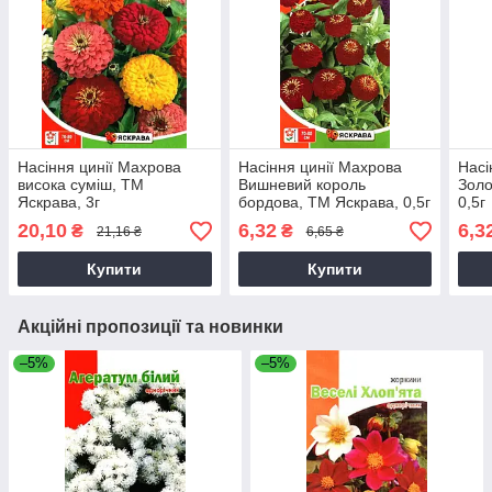
Насіння цинії Махрова
Насіння цинії Махрова
Насі
висока суміш, ТМ
Вишневий король
Золо
Яскрава, 3г
бордова, ТМ Яскрава, 0,5г
0,5г
20,10
6,32
6,3
₴
₴
21,16 ₴
6,65 ₴
Купити
Купити
Акційні пропозиції та новинки
–5%
–5%