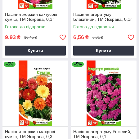
Насіння жоржин кактусові
Насіння агератуму
суміш, ТМ Яскрава, 0,3г
Блакитний, ТМ Яскрава, 0,1г
Готово до відправки
Готово до відправки
9,93
6,56
₴
₴
10,45 ₴
6,91 ₴
Купити
Купити
–5%
–5%
Насіння жоржин махрові
Насіння агератуму Рожевий,
суміш, ТМ Яскрава, 0,3г
ТМ Яскрава, 0,1г