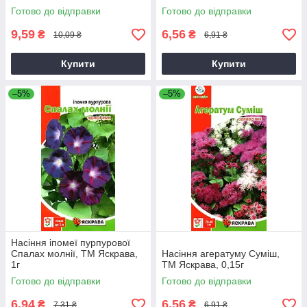
Готово до відправки
Готово до відправки
9,59
6,56
₴
₴
10,09 ₴
6,91 ₴
Купити
Купити
–5%
–5%
Насіння іпомеї пурпурової
Спалах молнії, ТМ Яскрава,
Насіння агератуму Суміш,
1г
ТМ Яскрава, 0,15г
Готово до відправки
Готово до відправки
6,94
6,56
₴
₴
7,31 ₴
6,91 ₴