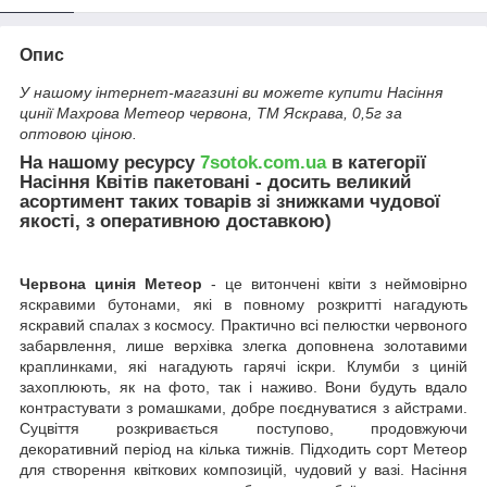
Опис
У нашому інтернет-магазині ви можете купити Насіння
цинії Махрова Метеор червона, ТМ Яскрава, 0,5г за
оптовою ціною.
На нашому ресурсу
7sotok.com.ua
в категорії
Насіння Квітів пакетовані - досить великий
асортимент таких товарів зі знижками чудової
якості, з оперативною доставкою)
Червона цинія Метеор
- це витончені квіти з неймовірно
яскравими бутонами, які в повному розкритті нагадують
яскравий спалах з космосу. Практично всі пелюстки червоного
забарвлення, лише верхівка злегка доповнена золотавими
краплинками, які нагадують гарячі іскри. Клумби з циній
захоплюють, як на фото, так і наживо. Вони будуть вдало
контрастувати з ромашками, добре поєднуватися з айстрами.
Суцвіття розкривається поступово, продовжуючи
декоративний період на кілька тижнів. Підходить сорт Метеор
для створення квіткових композицій, чудовий у вазі. Насіння