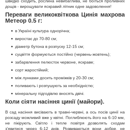
швидко сходить, рослина невибаглива, не боїться проливних
дощів - вирощувати яскравий літник одне задоволення!
Переваги великоквіткова Цинія махрова
Метеор 0.5 г:
в Україні культура однорічна;
виростає до 70-80 см;
діаметр бутона в розпуску 12-15 см;
суцвіття формуються постійно (червень-жовтень);
забарвлення пелюсток червоне, яскраве;
сорт жаростійкий;
між лунками досить проміжків у 20-30 см;
поливають і розпушують за необхідністю;
мінеральну підгодівлю вносять двічі.
Коли сіяти насіння цинії (майори).
В сад насіння висівають в травні-червні, а ось посів цинії на
розсаду можливий вже у квітні. Поглиблюють його на 6-10 мм,
не пікірують. Світло і тепле повітря дозволять сходам
з'явитися через 6-12 днів. Розвиваються вони добре, не