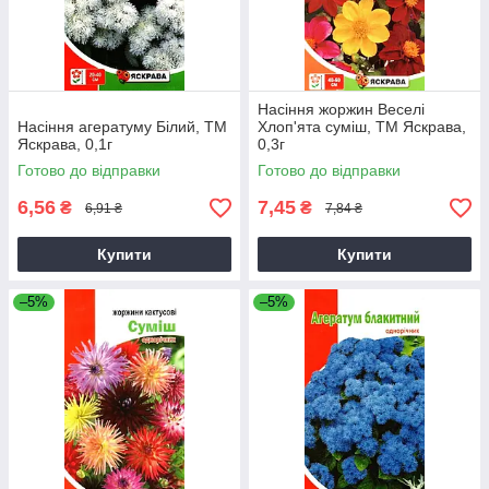
Насіння жоржин Веселi
Насіння агератуму Бiлий, ТМ
Хлоп'ята суміш, ТМ Яскрава,
Яскрава, 0,1г
0,3г
Готово до відправки
Готово до відправки
6,56
7,45
₴
₴
6,91 ₴
7,84 ₴
Купити
Купити
–5%
–5%