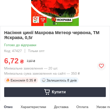
Насіння цинії Махрова Метеор червона, ТМ
Яскрава, 0,5г
Готово до відправки
Код: 47427
Тільки опт
6,72
₴
7,07 ₴
Мінімальне замовлення — 20 шт.
Мінімальна сума замовлення на сайті — 350 ₴
Економія
0.35 ₴
Залишилось
8 днів
Купити
Опис
Характеристики
Доставка
Оплата
Умови п