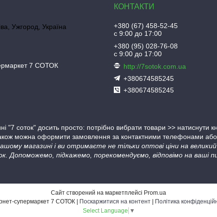
+380 (67) 458-52-45
іва, Ужгород, Україна
с 9:00 до 17:00
+380 (95) 028-76-08
с 9:00 до 17:00
пермаркет 7 СОТОК
http://7sotok.com.ua
+380674585245
+380674585245
ні "7 соток" досить просто: потрібно вибрати товари >> натиснути 
Також можна оформити замовлення за контактними телефонами або в
 нашому магазині і ви отримаєте не тільки оптові ціни на велик
ок. Допоможемо, підкажемо, порекомендуємо, відповімо на ваші пи
Сайт створений на маркетплейсі
Prom.ua
Інтернет-супермаркет 7 СОТОК |
Поскаржитися на контент
|
Політика конфіденцій
Select Language
▼