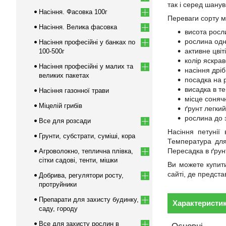
так і серед шанув
Насіння. Фасовка 100г
Переваги сорту мі
Насіння. Велика фасовка
висота росли
рослина одн
Насіння професійні у банках по
активне цвіт
100-500г
колір яскра
Насіння професійні у малих та
насіння дріб
великих пакетах
посадка на р
висадка в те
Насіння газонної трави
місце соняч
Міцелій грибів
ґрунт легки
рослина до 
Все для розсади
Насіння петунії
Грунти, субстрати, суміші, кора
Температура для
Пересадка в ґрун
Агроволокно, теплична плівка,
сітки садові, тенти, мішки
Ви можете купити
сайті, де предста
Добрива, регулятори росту,
протруйники
Препарати для захисту будинку,
Характеристи
саду, городу
Все для захисту рослин в