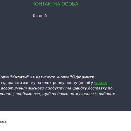
Євгеній
кнопку
"Купити"
>> натиснути кнопку
"Оформити
ідправити заявку на електронну пошту (email у
частих
ий асортимент якісного продукту та швидку доставку по
тання, зробимо все, щоб ви довго не мучилися із вибором -
ності