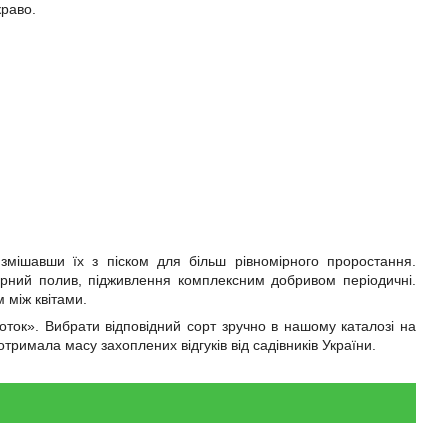
краво.
 змішавши їх з піском для більш рівномірного проростання.
рний полив, підживлення комплексним добривом періодичні.
 між квітами.
оток». Вибрати відповідний сорт зручно в нашому каталозі на
отримала масу захоплених відгуків від садівників України.