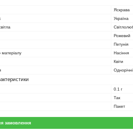
Яскрава
к
Україна
вітла
Світлолю
Рожевий
Петунія
о матеріалу
Насіння
Квіти
я
Однорічні
рактеристики
0.1 г
Так
Пакет
ля замовлення