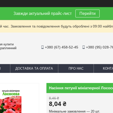
Завжди актуальний прайс-лист
Перейти
й час. Замовлення та повідомлення будуть оброблені з 09:00 найбли
ня купити
+380 (67) 458-52-45
+380 (95) 028-7
Краплинний
И
ДОСТАВКА ТА ОПЛАТА
ПРО НАС
КОНТ
Насіння петунії мініатюрної Лосос
8,46 ₴
8,04 ₴
Мінімальне замовлення — 20 шт.