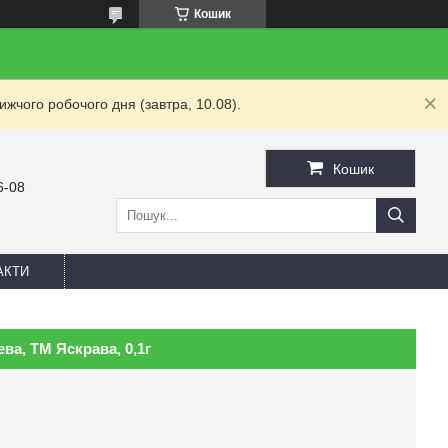
Кошик
жчого робочого дня (завтра, 10.08).
Кошик
6-08
АКТИ
ева, ТМ Яскрава, 0,1г