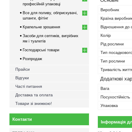
Основні
професійній упаковці
Виробник
Все для поливу, обприскувачі,
шланги, фітінг
Країна виробни
Відношення до с
Крапельне зрошення
Колір
Засоби для септиків, вигрібних
ям і туалетів
Рід рослини
Господарські товари
Тип посадковог
Розпродаж
Тип рослини
Прайси
Тривалість житт
Відгуки
Додаткові ха
Часті питання
Вага
Доставка та оплата
Посухостійкість
Товари зі знижкою!
Упаковка
Контакти
Інформація д