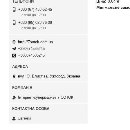
Ціна:
8,04 ₴
Мінімальне зам
+380 (67) 458-52-45
с 9:00 до 17:00
+380 (95) 028-76-08
с 9:00 до 17:00
http://7sotok.com.ua
+380674585245
+380674585245
вул. О. Блистіва, Ужгород, Україна
Інтернет-супермаркет 7 СОТОК
Євгеній