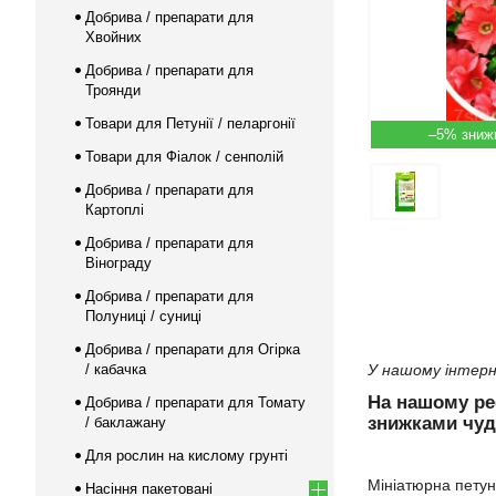
Добрива / препарати для
Хвойних
Добрива / препарати для
Троянди
Товари для Петунії / пеларгонії
–5%
Товари для Фіалок / сенполій
Добрива / препарати для
Картоплі
Добрива / препарати для
Вінограду
Добрива / препарати для
Полуниці / суниці
Добрива / препарати для Огірка
/ кабачка
У нашому інтерн
На нашому р
Добрива / препарати для Томату
знижками чуд
/ баклажану
Для рослин на кислому грунті
Мініатюрна петун
Насіння пакетовані