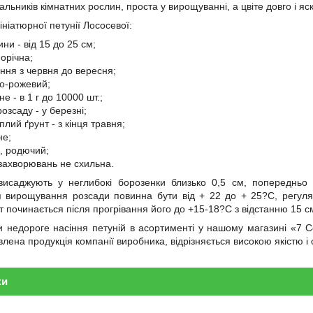
альників кімнатних рослин, проста у вирощуванні, а цвіте довго і яс
ніатюрної петунії Лососевої:
ни - від 15 до 25 см;
орічна;
іння з червня до вересня;
во-рожевий;
не - в 1 г до 10000 шт.;
озсаду - у березні;
плий ґрунт - з кінця травня;
не;
й, родючий;
захворювань не схильна.
 висаджують у неглибокі борозенки близько 0,5 см, попередньо
 вирощування розсади повинна бути від + 22 до + 25?С, регуля
т починається після прогрівання його до +15-18?С з відстанню 15 см
 недороге насіння петуній в асортименті у нашому магазині «7 С
влена продукція компанії виробника, відрізняється високою якістю і 
ки