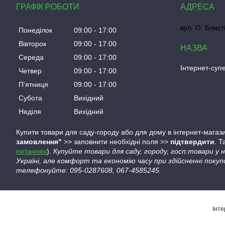
ГРАФІК РОБОТИ
вул. О. Блист
Понеділок
09:00
17:00
Вівторок
09:00
17:00
Середа
09:00
17:00
Інтернет-су
Четвер
09:00
17:00
Пʼятниця
09:00
17:00
Субота
Вихідний
Неділя
Вихідний
Купити товари для саду-городу або для дому в інтернет-магази
замовлення"
>> заповнити необхідні поля >>
підтвердити
. 
питаннях
).
Купуйте товари для саду, городу, госп.товари у
Україні, але комфорт та економію часу при здійсненні покуп
телефонуйте: 095-0287608, 067-4585245.