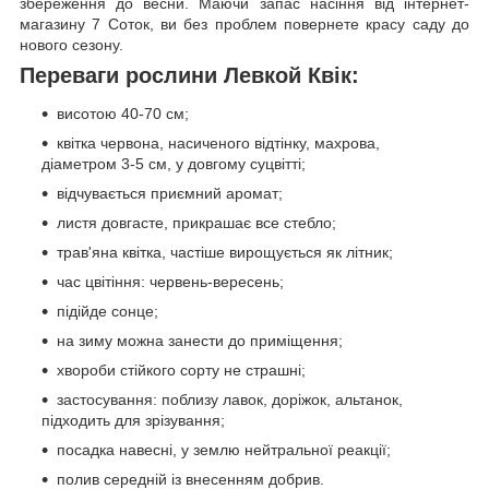
збереження до весни. Маючи запас насіння від інтернет-
магазину 7 Соток, ви без проблем повернете красу саду до
нового сезону.
Переваги рослини Левкой Квік:
висотою 40-70 см;
квітка червона, насиченого відтінку, махрова,
діаметром 3-5 см, у довгому суцвітті;
відчувається приємний аромат;
листя довгасте, прикрашає все стебло;
трав'яна квітка, частіше вирощується як літник;
час цвітіння: червень-вересень;
підійде сонце;
на зиму можна занести до приміщення;
хвороби стійкого сорту не страшні;
застосування: поблизу лавок, доріжок, альтанок,
підходить для зрізування;
посадка навесні, у землю нейтральної реакції;
полив середній із внесенням добрив.