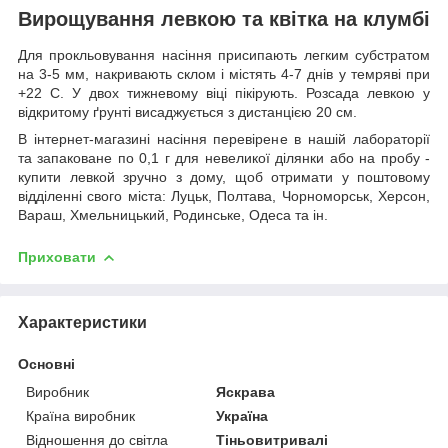
Вирощування левкою та квітка на клумбі
Для прокльовування насіння присипають легким субстратом
на 3-5 мм, накривають склом і містять 4-7 днів у темряві при
+22 C. У двох тижневому віці пікірують. Розсада левкою у
відкритому ґрунті висаджується з дистанцією 20 см.
В інтернет-магазині насіння перевірене в нашій лабораторії
та запаковане по 0,1 г для невеликої ділянки або на пробу -
купити левкой зручно з дому, щоб отримати у поштовому
відділенні свого міста: Луцьк, Полтава, Чорноморськ, Херсон,
Вараш, Хмельницький, Родинське, Одеса та ін.
Приховати
Характеристики
Основні
Виробник
Яскрава
Країна виробник
Україна
Відношення до світла
Тіньовитривалі