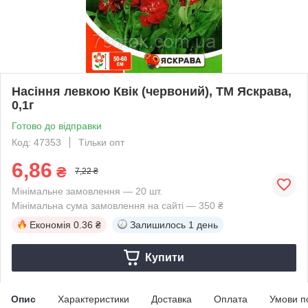
Насіння левкою Квік (червоний), ТМ Яскрава,
0,1г
Готово до відправки
Код: 47353
Тільки опт
6,86
₴
7,22 ₴
Мінімальне замовлення — 20 шт.
Мінімальна сума замовлення на сайті — 350 ₴
Економія
0.36 ₴
Залишилось
1 день
Купити
Опис
Характеристики
Доставка
Оплата
Умови п