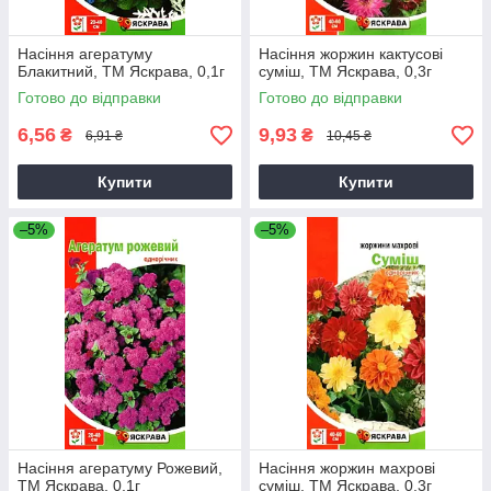
Насіння агератуму
Насіння жоржин кактусові
Блакитний, ТМ Яскрава, 0,1г
суміш, ТМ Яскрава, 0,3г
Готово до відправки
Готово до відправки
6,56
9,93
₴
₴
6,91 ₴
10,45 ₴
Купити
Купити
–5%
–5%
Насіння агератуму Рожевий,
Насіння жоржин махрові
ТМ Яскрава, 0,1г
суміш, ТМ Яскрава, 0,3г