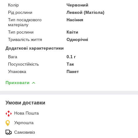
Колір
Червоний
Рід рослини
Левкой (Матіола)
Тип посадкового
Насіння
матеріалу
Тип рослини
Квіти
Тривалість життя
Однорічні
Додаткові характеристики
Вага
0.1 г
Посухостійкість
Так
Упаковка
Пакет
Приховати
Умови доставки
Нова Пошта
Укрпошта
Самовивіз