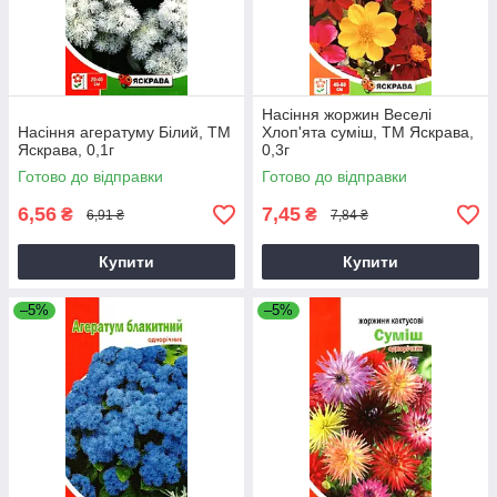
Насіння жоржин Веселi
Насіння агератуму Бiлий, ТМ
Хлоп'ята суміш, ТМ Яскрава,
Яскрава, 0,1г
0,3г
Готово до відправки
Готово до відправки
6,56
7,45
₴
₴
6,91 ₴
7,84 ₴
Купити
Купити
–5%
–5%