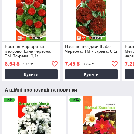
Насіння маргаритки
Насіння гвоздики Шабо
Насі
махрової Етна червона,
Червона, ТМ Яскрава, 0,1г
Меті
ТМ Яскрава, 0,1г
черв
0,3г
8,64
7,45
7,2
₴
₴
9,09 ₴
7,84 ₴
Купити
Купити
Акційні пропозиції та новинки
–5%
–5%