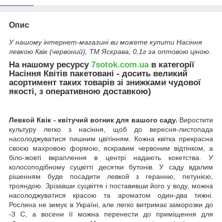
Опис
У нашому інтернет-магазині ви можете купити Насіння
левкою Квік (червоний), ТМ Яскрава, 0,1г за оптовою ціною.
На нашому ресурсу
7sotok.com.ua
в категорії
Насіння Квітів пакетовані - досить великий
асортимент таких товарів зі знижками чудової
якості, з оперативною доставкою)
Левкой Квік - квітучий вогник для вашого саду.
Виростити
культуру легко з насіння, щоб до вересня-листопада
насолоджуватися пишним цвітінням. Кожна квітка прекрасна
своєю махровою формою, яскравим червоним відтінком, а
біло-жовті вкраплення в центрі надають кокетства. У
колосоподібному суцвітті десятки бутонів. У саду вдалим
рішенням буде посадити левкой з геранню, петунією,
трояндою. Зрізавши суцвіття і поставивши його у воду, можна
насолоджуватися красою та ароматом один-два тижні.
Рослина не зимує в Україні, але легко витримає заморозки до
-3 C, а восени її можна перенести до приміщення для