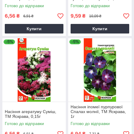
Готово до відправки
Готово до відправки
6,56
9,59
₴
₴
6,91 ₴
10,09 ₴
Купити
Купити
–5%
–5%
Насіння іпомеї пурпурової
Насіння агератуму Суміш,
Спалах молнії, ТМ Яскрава,
ТМ Яскрава, 0,15г
1г
Готово до відправки
Готово до відправки
6,56
6,94
₴
₴
6,91 ₴
7,31 ₴