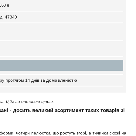
350 ₴
д:
47349
ру протягом 14 днів
за домовленістю
, 0,2г за оптовою ціною.
вані - досить великий асортимент таких товарів зі
і форми: чотири пелюстки, що ростуть вгорі, а тичинки схожі на