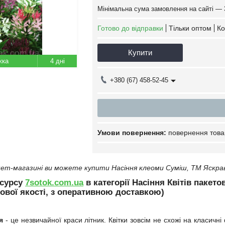
Мінімальна сума замовлення на сайті — 
Готово до відправки
Тільки оптом
Ко
Купити
4 дні
+380 (67) 458-52-45
повернення това
ет-магазині ви можете купити Насіння клеоми Сумiш, ТМ Яскрава
есурсу
7sotok.com.ua
в категорії Насіння Квітів пакето
ової якості, з оперативною доставкою)
я
- це незвичайної краси літник. Квітки зовсім не схожі на класичн