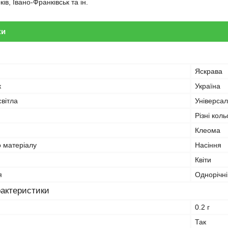
ів, Івано-Франківськ та ін.
ки
Яскрава
к
Україна
вітла
Універсал
Різні кол
Клеома
о матеріалу
Насіння
Квіти
я
Однорічні
рактеристики
0.2 г
Так