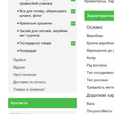
Краматорськ, Харк
професійній упаковці
Все для поливу, обприскувачі,
Характеристи
шланги, фітінг
Крапельне зрошення
Основні
Засоби для септиків, вигрібних
ям і туалетів
Виробник
Країна виробни
Господарські товари
Відношення до с
Розпродаж
Колір
Прайси
Рід рослини
Відгуки
Тип посадковог
Часті питання
Тип рослини
Доставка та оплата
Тривалість житт
Товари зі знижкою!
Додаткові ха
Контакти
Вага
Посухостійкість