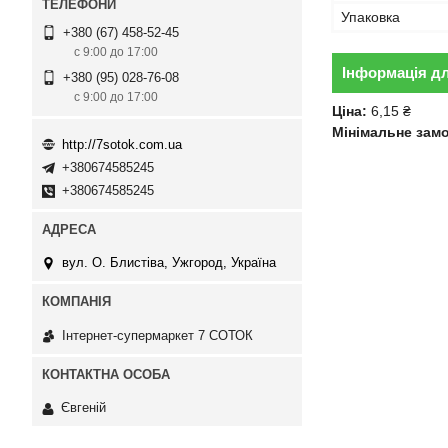
Упаковка
+380 (67) 458-52-45
с 9:00 до 17:00
Інформація д
+380 (95) 028-76-08
с 9:00 до 17:00
Ціна:
6,15 ₴
Мінімальне зам
http://7sotok.com.ua
+380674585245
+380674585245
вул. О. Блистіва, Ужгород, Україна
Інтернет-супермаркет 7 СОТОК
Євгеній