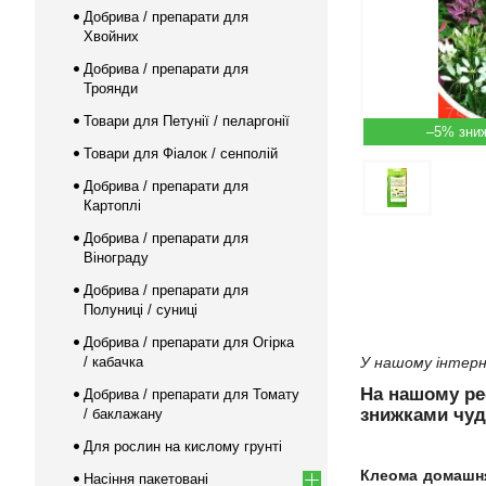
Добрива / препарати для
Хвойних
Добрива / препарати для
Троянди
Товари для Петунії / пеларгонії
–5%
Товари для Фіалок / сенполій
Добрива / препарати для
Картоплі
Добрива / препарати для
Вінограду
Добрива / препарати для
Полуниці / суниці
Добрива / препарати для Огірка
/ кабачка
У нашому інтерн
На нашому р
Добрива / препарати для Томату
знижками чуд
/ баклажану
Для рослин на кислому грунті
Клеома домашн
Насіння пакетовані