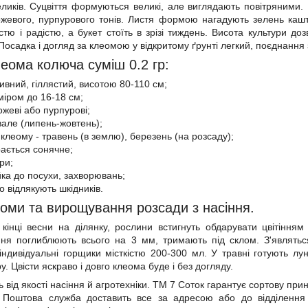
еликів. Суцвіття формуються великі, але виглядають повітряними.
ожевого, пурпурового тонів. Листя формою нагадують зелень кашта
стю і радістю, а букет стоїть в зрізі тиждень. Висота культури до
Посадка і догляд за клеомою у відкритому ґрунті легкий, поєднання 
еома колюча суміш 0.2 гр:
ивний, гіллястий, висотою 80-110 см;
міром до 16-18 см;
рожеві або пурпурові;
вале (липень-жовтень);
клеому - травень (в землю), березень (на розсаду);
рається сонячне;
ри;
йка до посухи, захворювань;
но відлякують шкідників.
оми та вирощування розсади з насіння.
 кінці весни на ділянку, рослини встигнуть обдарувати цвітіння
сіння поглиблюють всього на 3 мм, тримають під склом. З'являть
ндивідуальні горщики місткістю 200-300 мл. У травні готують лу
. Цвісти яскраво і довго клеома буде і без догляду.
ь від якості насіння й агротехніки. ТМ 7 Соток гарантує сортову пр
. Поштова служба доставить все за адресою або до відділення 