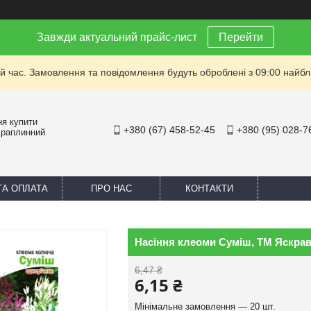
Завжди актуальний прайс-лист
Перейти
й час. Замовлення та повідомлення будуть оброблені з 09:00 найбли
ня купити
+380 (67) 458-52-45
+380 (95) 028-7
Краплинний
ТА ОПЛАТА
ПРО НАС
КОНТАКТИ
Насіння клеоми Сумiш, ТМ Яскрава
6,47 ₴
6,15 ₴
Мінімальне замовлення — 20 шт.