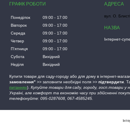
ГРАФІК РОБОТИ
вул. О. Блист
Понеділок
09:00
17:00
Вівторок
09:00
17:00
Середа
09:00
17:00
Інтернет-су
Четвер
09:00
17:00
Пʼятниця
09:00
17:00
Субота
Вихідний
Неділя
Вихідний
Купити товари для саду-городу або для дому в інтернет-магази
замовлення"
>> заповнити необхідні поля >>
підтвердити
. 
питаннях
).
Купуйте товари для саду, городу, госп.товари у
Україні, але комфорт та економію часу при здійсненні покуп
телефонуйте: 095-0287608, 067-4585245.