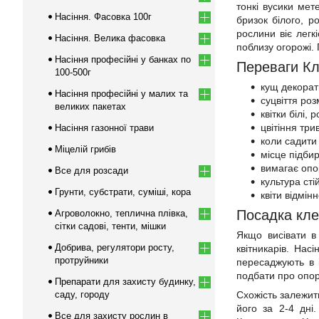
тонкі вусики мет
Насіння. Фасовка 100г
бризок білого, р
рослини віє легкі
Насіння. Велика фасовка
поблизу огорожі. 
Насіння професійні у банках по
Переваги Кл
100-500г
кущ декорат
Насіння професійні у малих та
суцвіття роз
великих пакетах
квітки білі, 
цвітіння три
Насіння газонної трави
коли садити 
Міцелій грибів
місце підби
вимагає опо
Все для розсади
культура сті
Грунти, субстрати, суміші, кора
квіти відмін
Посадка кле
Агроволокно, теплична плівка,
сітки садові, тенти, мішки
Якщо висівати в
Добрива, регулятори росту,
квітникарів. На
протруйники
пересаджують в і
подбати про опору
Препарати для захисту будинку,
саду, городу
Схожість залежит
його за 2-4 дні
Все для захисту рослин в