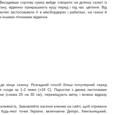
 Висадивши сортову суміш вийде створити на ділянці салют із
ну, відмінно прикрашають кущі перед і під час цвітіння. Від
зволяє застосовувати її в міксбордерах і рабатках, на газоні й
з іншими літниками відмінне.
м до кінця сезону. Розсадний спосіб більш популярний серед
ся сходи за 1-2 тижні (+18 C). Паростки з двома листочками
нки (схема 25 на 30 см), переміщують квітку і можна відразу
иналежність. Замовляйте насіння клеоми на сайті, щоб отримати
будь-якої точки України, включаючи Дніпро, Хмельницький,