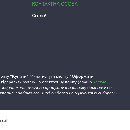
Євгеній
кнопку
"Купити"
>> натиснути кнопку
"Оформити
ідправити заявку на електронну пошту (email у
частих
ий асортимент якісного продукту та швидку доставку по
тання, зробимо все, щоб ви довго не мучилися із вибором -
ності