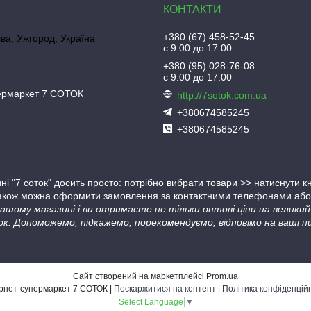
+380 (67) 458-52-45
іва, Ужгород, Україна
с 9:00 до 17:00
+380 (95) 028-76-08
с 9:00 до 17:00
пермаркет 7 СОТОК
http://7sotok.com.ua
+380674585245
+380674585245
ні "7 соток" досить просто: потрібно вибрати товари >> натиснути 
Також можна оформити замовлення за контактними телефонами або в
 нашому магазині і ви отримаєте не тільки оптові ціни на велик
ок. Допоможемо, підкажемо, порекомендуємо, відповімо на ваші пи
Сайт створений на маркетплейсі
Prom.ua
Інтернет-супермаркет 7 СОТОК |
Поскаржитися на контент
|
Політика конфіденцій
Select Language
▼