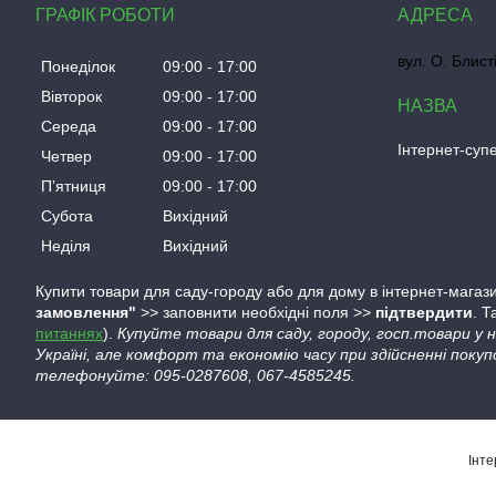
ГРАФІК РОБОТИ
вул. О. Блист
Понеділок
09:00
17:00
Вівторок
09:00
17:00
Середа
09:00
17:00
Інтернет-су
Четвер
09:00
17:00
Пʼятниця
09:00
17:00
Субота
Вихідний
Неділя
Вихідний
Купити товари для саду-городу або для дому в інтернет-магази
замовлення"
>> заповнити необхідні поля >>
підтвердити
. 
питаннях
).
Купуйте товари для саду, городу, госп.товари у
Україні, але комфорт та економію часу при здійсненні покуп
телефонуйте: 095-0287608, 067-4585245.