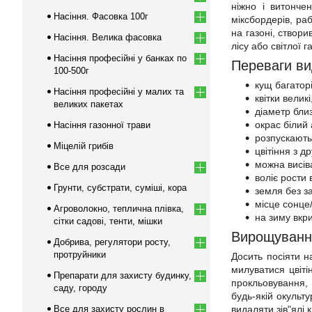
ніжно і витонче
Насіння. Фасовка 100г
міксбордерів, ра
на газоні, створи
Насіння. Велика фасовка
лісу або світлої 
Насіння професійні у банках по
Переваги ви
100-500г
кущ багатор
Насіння професійні у малих та
квітки велик
великих пакетах
діаметр близ
окрас білий
Насіння газонної трави
розпускаютьс
Міцелій грибів
цвітіння з др
можна висіва
Все для розсади
воліє рости 
Грунти, субстрати, суміші, кора
земля без з
місце сонце/
Агроволокно, теплична плівка,
на зиму вкр
сітки садові, тенти, мішки
Вирощування 
Добрива, регулятори росту,
протруйники
Досить посіяти н
милуватися цвіті
Препарати для захисту будинку,
прокльовування, 
саду, городу
будь-якій окульт
Все для захисту рослин в
видаляти зів"ялі к