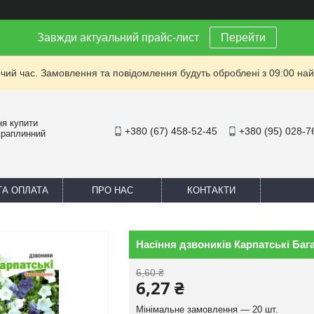
Завжди актуальний прайс-лист
Перейти
очий час. Замовлення та повідомлення будуть оброблені з 09:00 най
ня купити
+380 (67) 458-52-45
+380 (95) 028-7
Краплинний
ТА ОПЛАТА
ПРО НАС
КОНТАКТИ
Насіння дзвоників Карпатськi Бага
6,60 ₴
6,27 ₴
Мінімальне замовлення — 20 шт.