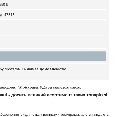
350 ₴
д:
47315
ру протягом 14 днів
за домовленістю
торiчнi, ТМ Яскрава, 0,1г за оптовою ціною.
вані - досить великий асортимент таких товарів зі
го забарвлення виділяються великими розмірами, але виглядають