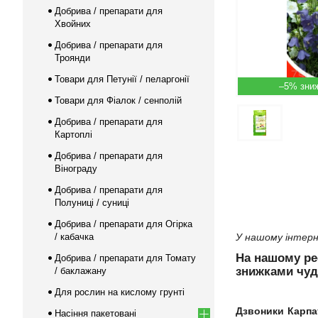
Добрива / препарати для
Хвойних
Добрива / препарати для
Троянди
Товари для Петунії / пеларгонії
–5%
Товари для Фіалок / сенполій
Добрива / препарати для
Картоплі
Добрива / препарати для
Вінограду
Добрива / препарати для
Полуниці / суниці
Добрива / препарати для Огірка
/ кабачка
У нашому інтерн
На нашому р
Добрива / препарати для Томату
знижками чуд
/ баклажану
Для рослин на кислому грунті
Дзвоники Карпа
Насіння пакетовані