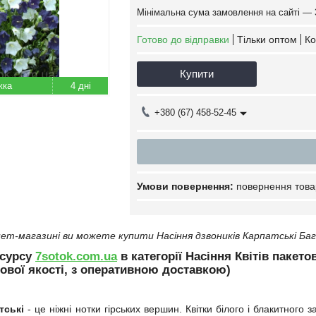
Мінімальна сума замовлення на сайті — 
Готово до відправки
Тільки оптом
Ко
Купити
4 дні
+380 (67) 458-52-45
повернення това
ет-магазині ви можете купити Насіння дзвоників Карпатськi Бага
есурсу
7sotok.com.ua
в категорії Насіння Квітів пакето
ової якості, з оперативною доставкою)
тські
- це ніжні нотки гірських вершин. Квітки білого і блакитно