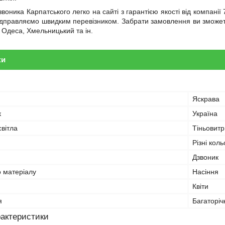
звоника Карпатського легко на сайті з гарантією якості від компан
ідправляємо швидким перевізником. Забрати замовлення ви зможете ч
 Одеса, Хмельницький та ін.
ки
Яскрава
к
Україна
вітла
Тіньовитр
Різні кол
Дзвоник
о матеріалу
Насіння
Квіти
я
Багаторіч
рактеристики