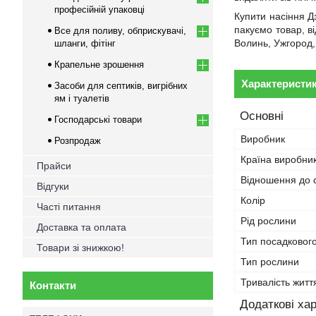
професійній упаковці
Купити насіння Д
пакуємо товар, в
Все для поливу, обприскувачі,
Волинь, Ужгород,
шланги, фітінг
Крапельне зрошення
Характеристи
Засоби для септиків, вигрібних
ям і туалетів
Основні
Господарські товари
Виробник
Розпродаж
Країна виробни
Прайси
Відношення до с
Відгуки
Колір
Часті питання
Рід рослини
Доставка та оплата
Тип посадковог
Товари зі знижкою!
Тип рослини
Тривалість житт
Контакти
Додаткові ха