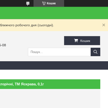
Кошик
ближчого робочого дня (сьогодні).
Кошик
6-08
торiчнi, ТМ Яскрава, 0,1г