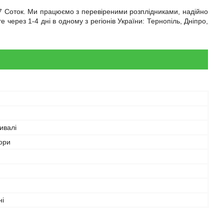
ії 7 Соток. Ми працюємо з перевіреними розплідниками, надійно
ерез 1-4 дні в одному з регіонів України: Тернопіль, Дніпро,
ивалі
ьори
ні