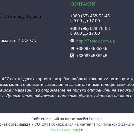
+380 (67) 458-52-45
іва, Ужгород, Україна
с 9:00 до 17:00
+380 (95) 028-76-08
с 9:00 до 17:00
пермаркет 7 СОТОК
http://7sotok.com.ua
+380674585245
+380674585245
ні "7 соток" досить просто: потрібно вибрати товари >> натиснути 
Також можна оформити замовлення за контактними телефонами або в
 нашому магазині і ви отримаєте не тільки оптові ціни на велик
ок. Допоможемо, підкажемо, порекомендуємо, відповімо на ваші пи
Сайт створений на маркетплейсі
Prom.ua
Інтернет-супермаркет 7 СОТОК |
Поскаржитися на контент
|
Політика конфіденцій
Select Language
▼