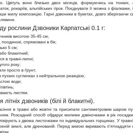
но. Цвітуть вони близько двох місяців, формуючись на тонких,
баток, рокаріїв, альпійських гірок. Поєднувати її можна з фіалками
вши милу композицію. Гарні дзвоники в букетах, довго зберігаючи с
галявини.
ду рослини Дзвоники Карпатські 0.1 г:
ічників висотою 35-45 см;
і, поодинокі, спрямовані в бік;
ько 5 см;
 або блакитний;
я в травні-липні;
угого року;
ти просто в ґрунт;
в пухких суглинках з нейтральною реакцією;
астою води;
півтінь;
ивають листям.
літніх дзвоників (білі й блакитні).
асіння в травні або жовтні та присипати сантиметровим шаром пу
нням. Розсадний спосіб обдарує милими дзвіночками в рік посадки.
пікірують з двома листочками по індивідуальних горщиках. У травн
уреній землі, але дренованій. Перед зимою вкривають п'ятнадцят
вітки.