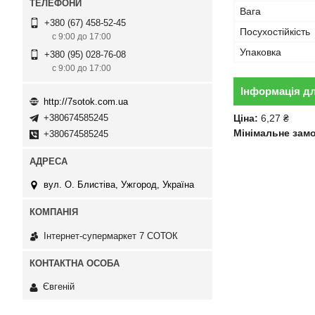
Вага
+380 (67) 458-52-45
Посухостійкість
с 9:00 до 17:00
Упаковка
+380 (95) 028-76-08
с 9:00 до 17:00
Інформація д
http://7sotok.com.ua
+380674585245
Ціна:
6,27 ₴
Мінімальне зам
+380674585245
вул. О. Блистіва, Ужгород, Україна
Інтернет-супермаркет 7 СОТОК
Євгеній