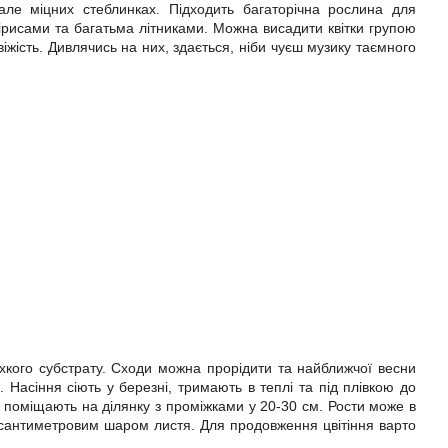
 але міцних стеблинках. Підходить багаторічна рослина для
, ірисами та багатьма літниками. Можна висадити квітки групою
віжість. Дивлячись на них, здається, ніби чуєш музику таємного
хкого субстрату. Сходи можна прорідити та найближчої весни
 Насіння сіють у березні, тримають в теплі та під плівкою до
і поміщають на ділянку з проміжками у 20-30 см. Рости може в
и сантиметровим шаром листя. Для продовження цвітіння варто