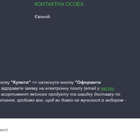
Євгеній
кнопку
"Купити"
>> натиснути кнопку
"Оформити
ідправити заявку на електронну пошту (email у
частих
ий асортимент якісного продукту та швидку доставку по
тання, зробимо все, щоб ви довго не мучилися із вибором -
ності