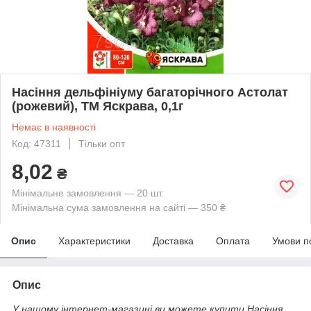
Насіння дельфiнiуму багаторiчного Астолат
(рожевий), ТМ Яскрава, 0,1г
Немає в наявності
Код: 47311
Тільки опт
8,02
₴
Мінімальне замовлення — 20 шт.
Мінімальна сума замовлення на сайті — 350 ₴
Опис
Характеристики
Доставка
Оплата
Умови п
Опис
У нашому інтернет-магазині ви можете купити Насіння