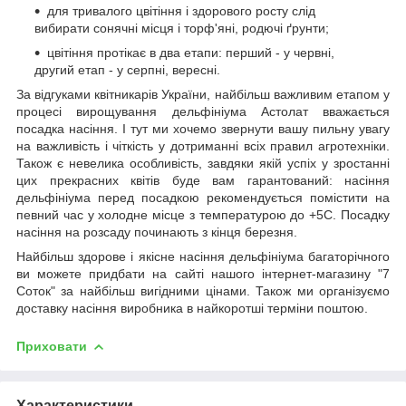
для тривалого цвітіння і здорового росту слід
вибирати сонячні місця і торф'яні, родючі ґрунти;
цвітіння протікає в два етапи: перший - у червні,
другий етап - у серпні, вересні.
За відгуками квітникарів України, найбільш важливим етапом у
процесі вирощування дельфініума Астолат вважається
посадка насіння. І тут ми хочемо звернути вашу пильну увагу
на важливість і чіткість у дотриманні всіх правил агротехніки.
Також є невелика особливість, завдяки якій успіх у зростанні
цих прекрасних квітів буде вам гарантований: насіння
дельфініума перед посадкою рекомендується помістити на
певний час у холодне місце з температурою до +5С. Посадку
насіння на розсаду починають з кінця березня.
Найбільш здорове і якісне насіння дельфініума багаторічного
ви можете придбати на сайті нашого інтернет-магазину "7
Соток" за найбільш вигідними цінами. Також ми організуємо
доставку насіння виробника в найкоротші терміни поштою.
Приховати
Характеристики