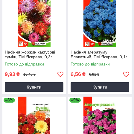
Насіння жоржин кактусові
Насіння агератуму
суміш, ТМ Яскрава, 0,3г
Блакитний, ТМ Яскрава, 0,1г
Готово до відправки
Готово до відправки
9,93
6,56
₴
₴
10,45 ₴
6,91 ₴
Купити
Купити
–5%
–5%