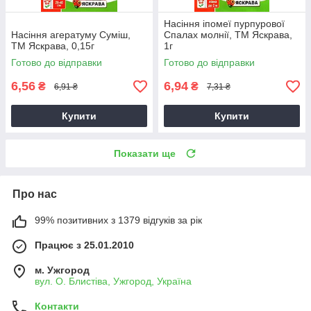
Насіння іпомеї пурпурової
Насіння агератуму Суміш,
Спалах молнії, ТМ Яскрава,
ТМ Яскрава, 0,15г
1г
Готово до відправки
Готово до відправки
6,56
6,94
₴
₴
6,91 ₴
7,31 ₴
Купити
Купити
Показати ще
Про нас
99% позитивних з 1379 відгуків за рік
Працює з 25.01.2010
м. Ужгород
вул. О. Блистіва, Ужгород, Україна
Контакти