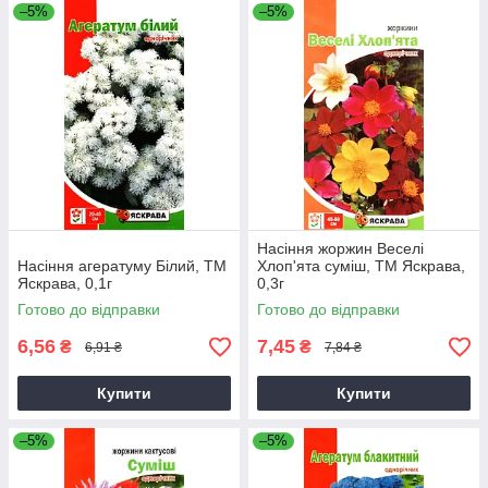
–5%
–5%
Насіння жоржин Веселi
Насіння агератуму Бiлий, ТМ
Хлоп'ята суміш, ТМ Яскрава,
Яскрава, 0,1г
0,3г
Готово до відправки
Готово до відправки
6,56
7,45
₴
₴
6,91 ₴
7,84 ₴
Купити
Купити
–5%
–5%