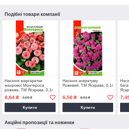
Подібні товари компанії
Насіння маргаритки
Насіння агератуму
Насі
махрової Монтероса
Рожевий, ТМ Яскрава, 0,1г
бага
рожева, ТМ Яскрава, 0,1г
Яскр
8,64
6,56
7,4
₴
₴
9,09 ₴
6,91 ₴
Купити
Купити
Акційні пропозиції та новинки