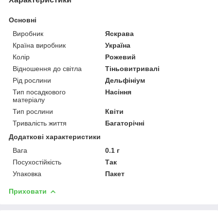
Основні
Виробник
Яскрава
Країна виробник
Україна
Колір
Рожевий
Відношення до світла
Тіньовитривалі
Рід рослини
Дельфініум
Тип посадкового
Насіння
матеріалу
Тип рослини
Квіти
Тривалість життя
Багаторічні
Додаткові характеристики
Вага
0.1 г
Посухостійкість
Так
Упаковка
Пакет
Приховати