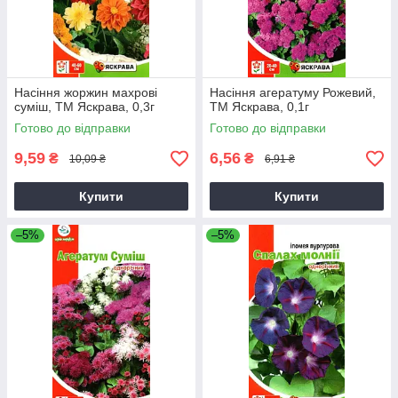
Насіння жоржин махрові
Насіння агератуму Рожевий,
суміш, ТМ Яскрава, 0,3г
ТМ Яскрава, 0,1г
Готово до відправки
Готово до відправки
9,59
6,56
₴
₴
10,09 ₴
6,91 ₴
Купити
Купити
–5%
–5%