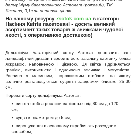
дельфiнiуму багаторiчного Астолат (рожевий), ТМ
Яскрава, 0,1г за оптовою ціною.
На нашому ресурсу
7sotok.com.ua
в категорії
Насіння Квітів пакетовані - досить великий
асортимент таких товарів зі знижками чудової
якості, з оперативною доставкою)
Дельфініум Багаторічний сорту Астолат доповнить ваш
ландшафтний дизайн і зробить його загальну картинку більш
яскравою, наповненою і цікавою. Ця квітка відрізняється
грацією, витонченістю і одночасно величчю і могутністю.
Рослина з масивним, порожнистим стеблом, на якому
велично розташовуються суцвіття завдовжки близько 25-30
см.
Переваги сорту дельфініума Астолат:
висота стебла рослини варіюється від 80 см до 120
см;
суцвіття діаметром до 5 см;
вирощування в основному виробляють розсадним
способом;