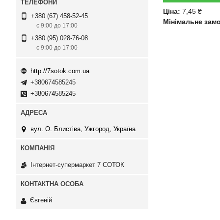
Ціна:
7,45 ₴
+380 (67) 458-52-45
Мінімальне зам
с 9:00 до 17:00
+380 (95) 028-76-08
с 9:00 до 17:00
http://7sotok.com.ua
+380674585245
+380674585245
вул. О. Блистіва, Ужгород, Україна
Інтернет-супермаркет 7 СОТОК
Євгеній