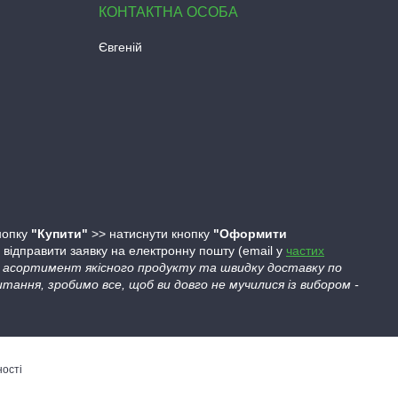
Євгеній
кнопку
"Купити"
>> натиснути кнопку
"Оформити
ідправити заявку на електронну пошту (email у
частих
ий асортимент якісного продукту та швидку доставку по
тання, зробимо все, щоб ви довго не мучилися із вибором -
ності