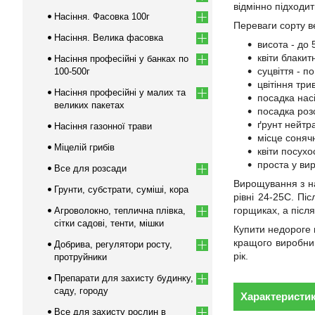
відмінно підходит
Насіння. Фасовка 100г
Переваги сорту в
Насіння. Велика фасовка
висота - до 
квіти блакит
Насіння професійні у банках по
суцвіття - по
100-500г
цвітіння три
Насіння професійні у малих та
посадка насі
великих пакетах
посадка розс
ґрунт нейтр
Насіння газонної трави
місце соняч
Міцелій грибів
квіти посухо
проста у ви
Все для розсади
Вирощування з на
Грунти, субстрати, суміші, кора
рівні 24-25С. Пі
горщиках, а післ
Агроволокно, теплична плівка,
сітки садові, тенти, мішки
Купити недороге н
кращого виробник
Добрива, регулятори росту,
рік.
протруйники
Препарати для захисту будинку,
саду, городу
Характеристи
Все для захисту рослин в