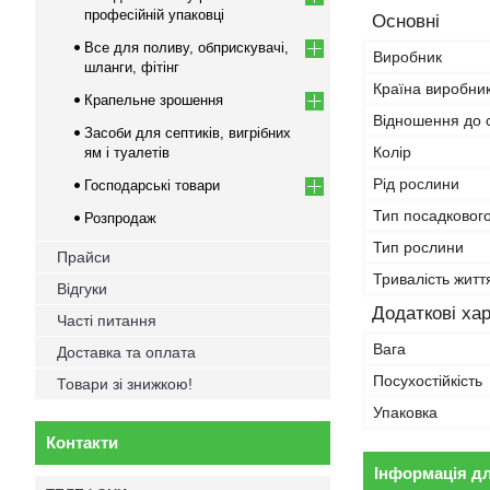
професійній упаковці
Основні
Все для поливу, обприскувачі,
Виробник
шланги, фітінг
Країна виробни
Крапельне зрошення
Відношення до с
Засоби для септиків, вигрібних
Колір
ям і туалетів
Рід рослини
Господарські товари
Тип посадковог
Розпродаж
Тип рослини
Прайси
Тривалість житт
Відгуки
Додаткові ха
Часті питання
Вага
Доставка та оплата
Посухостійкість
Товари зі знижкою!
Упаковка
Контакти
Інформація д