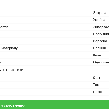
Яскрава
к
Україна
вітла
Універсал
Блакитни
Вербена
о матеріалу
Насіння
Квіти
я
Однорічні
рактеристики
0.1 г
Так
Пакет
ля замовлення