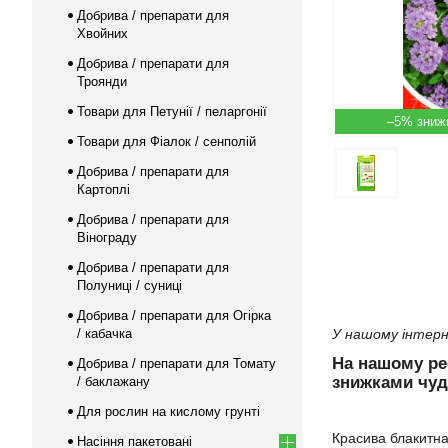
Добрива / препарати для
Хвойних
Добрива / препарати для
Троянди
Товари для Петунії / пеларгонії
–5%
Товари для Фіалок / сенполій
Добрива / препарати для
Картоплі
Добрива / препарати для
Вінограду
Добрива / препарати для
Полуниці / суниці
Добрива / препарати для Огірка
/ кабачка
У нашому інтерн
На нашому р
Добрива / препарати для Томату
знижками чуд
/ баклажану
Для рослин на кислому грунті
Красива блакитна 
Насіння пакетовані