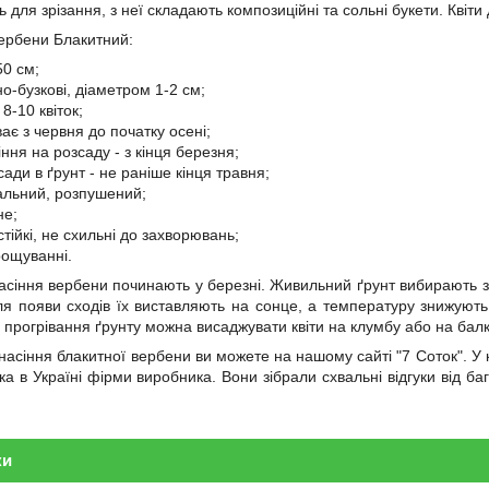
ь для зрізання, з неї складають композиційні та сольні букети. Квіти
ербени Блакитний:
50 см;
но-бузкові, діаметром 1-2 см;
 8-10 квіток;
ває з червня до початку осені;
ння на розсаду - з кінця березня;
ади в ґрунт - не раніше кінця травня;
альний, розпушений;
не;
стійкі, не схильні до захворювань;
рощуванні.
сіння вербени починають у березні. Живильний ґрунт вибирають з
сля появи сходів їх виставляють на сонце, а температуру знижують
я прогрівання ґрунту можна висаджувати квіти на клумбу або на бал
асіння блакитної вербени ви можете на нашому сайті "7 Соток". У кат
а в Україні фірми виробника. Вони зібрали схвальні відгуки від баг
ки