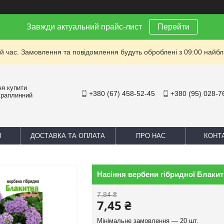
Завжди актуальний прайс-лист
Перейти
й час. Замовлення та повідомлення будуть оброблені з 09:00 найбли
ня купити
+380 (67) 458-52-45
+380 (95) 028-7
Краплинний
И
ДОСТАВКА ТА ОПЛАТА
ПРО НАС
КОНТ
Насіння вербени гібридної Блакитн
7,84 ₴
7,45 ₴
Мінімальне замовлення — 20 шт.