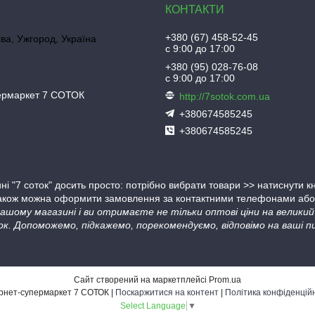
+380 (67) 458-52-45
іва, Ужгород, Україна
с 9:00 до 17:00
+380 (95) 028-76-08
с 9:00 до 17:00
пермаркет 7 СОТОК
http://7sotok.com.ua
+380674585245
+380674585245
ні "7 соток" досить просто: потрібно вибрати товари >> натиснути 
Також можна оформити замовлення за контактними телефонами або в
 нашому магазині і ви отримаєте не тільки оптові ціни на велик
ок. Допоможемо, підкажемо, порекомендуємо, відповімо на ваші пи
Сайт створений на маркетплейсі
Prom.ua
Інтернет-супермаркет 7 СОТОК |
Поскаржитися на контент
|
Політика конфіденцій
Select Language
▼