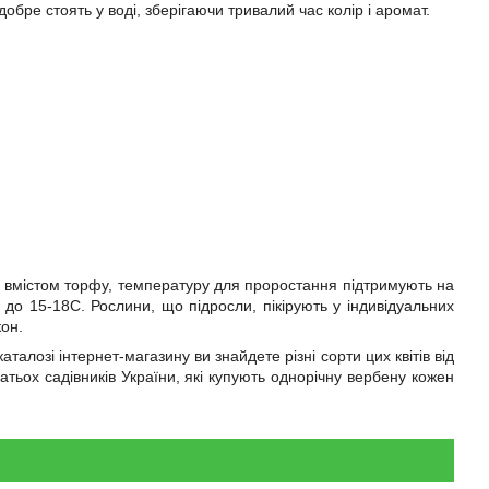
 добре стоять у воді, зберігаючи тривалий час колір і аромат.
 вмістом торфу, температуру для проростання підтримують на
 до 15-18С. Рослини, що підросли, пікірують у індивідуальних
кон.
алозі інтернет-магазину ви знайдете різні сорти цих квітів від
атьох садівників України, які купують однорічну вербену кожен