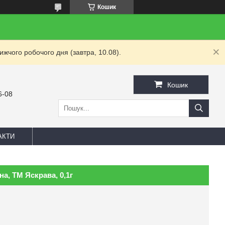
Кошик
жчого робочого дня (завтра, 10.08).
Кошик
6-08
АКТИ
а, ТМ Яскрава, 0,1г