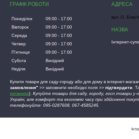
ГРАФІК РОБОТИ
вул. О. Блист
Понеділок
09:00
17:00
Вівторок
09:00
17:00
Середа
09:00
17:00
Інтернет-су
Четвер
09:00
17:00
Пʼятниця
09:00
17:00
Субота
Вихідний
Неділя
Вихідний
Купити товари для саду-городу або для дому в інтернет-магази
замовлення"
>> заповнити необхідні поля >>
підтвердити
. 
питаннях
).
Купуйте товари для саду, городу, госп.товари у
Україні, але комфорт та економію часу при здійсненні покуп
телефонуйте: 095-0287608, 067-4585245.