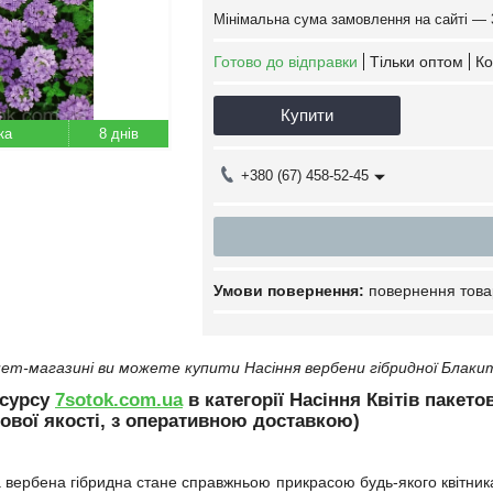
Мінімальна сума замовлення на сайті — 
Готово до відправки
Тільки оптом
Ко
Купити
8 днів
+380 (67) 458-52-45
повернення това
ет-магазині ви можете купити Насіння вербени гібридної Блакит
есурсу
7sotok.com.ua
в категорії Насіння Квітів пакето
ової якості, з оперативною доставкою)
вербена гібридна стане справжньою прикрасою будь-якого квітника і