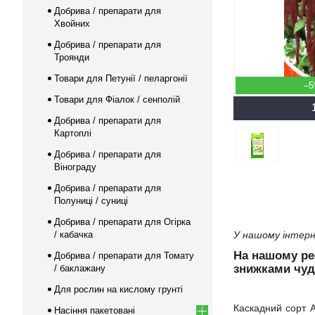
Добрива / препарати для
Хвойних
Добрива / препарати для
Троянди
Товари для Петунії / пеларгонії
–
Товари для Фіалок / сенполій
Добрива / препарати для
Картоплі
Добрива / препарати для
Вінограду
Добрива / препарати для
Полуниці / суниці
Добрива / препарати для Огірка
/ кабачка
У нашому інтерн
На нашому р
Добрива / препарати для Томату
знижками чуд
/ баклажану
Для рослин на кислому грунті
Каскадний сорт А
Насіння пакетовані