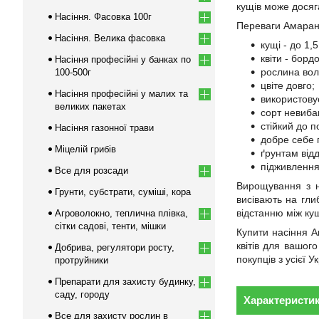
кущів може досяга
Насіння. Фасовка 100г
Переваги Амарант
Насіння. Велика фасовка
кущі - до 1,5
квіти - бордо
Насіння професійні у банках по
рослина вол
100-500г
цвіте довго;
Насіння професійні у малих та
використовує
великих пакетах
сорт невиба
стійкий до п
Насіння газонної трави
добре себе 
Міцелій грибів
ґрунтам від
підживлення
Все для розсади
Вирощування з н
Грунти, субстрати, суміші, кора
висівають на гли
відстанню між ку
Агроволокно, теплична плівка,
сітки садові, тенти, мішки
Купити насіння А
квітів для вашог
Добрива, регулятори росту,
покупців з усієї У
протруйники
Препарати для захисту будинку,
саду, городу
Характеристи
Все для захисту рослин в