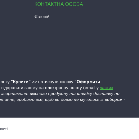
Євгеній
кнопку
"Купити"
>> натиснути кнопку
"Оформити
ідправити заявку на електронну пошту (email у
частих
ий асортимент якісного продукту та швидку доставку по
тання, зробимо все, щоб ви довго не мучилися із вибором -
ності