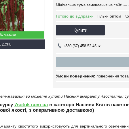
Мінімальна сума замовлення на сайті — 
Готово до відправки
Тільки оптом
Ко
Купити
5%
1 день
+380 (67) 458-52-45
повернення това
ет-магазині ви можете купити Насіння амаранту Хвостатий сумі
есурсу
7sotok.com.ua
в категорії Насіння Квітів пакето
ової якості, з оперативною доставкою)
маранту хвостатого використовують для вертикального озеленення