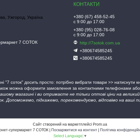
+380 (67) 458-52-45
іва, Ужгород, Україна
с 9:00 до 17:00
+380 (95) 028-76-08
с 9:00 до 17:00
пермаркет 7 СОТОК
http://7sotok.com.ua
+380674585245
+380674585245
ні "7 соток" досить просто: потрібно вибрати товари >> натиснути 
Також можна оформити замовлення за контактними телефонами або в
 нашому магазині і ви отримаєте не тільки оптові ціни на велик
ок. Допоможемо, підкажемо, порекомендуємо, відповімо на ваші пи
Сайт створений на маркетплейсі
Prom.ua
Інтернет-супермаркет 7 СОТОК |
Поскаржитися на контент
|
Політика конфіденцій
Select Language
▼