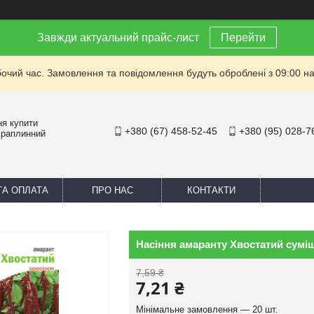
Завжди актуальний прайс-лист
Перейти
бочий час. Замовлення та повідомлення будуть оброблені з 09:00 на
ня купити
+380 (67) 458-52-45
+380 (95) 028-7
Краплинний
ТА ОПЛАТА
ПРО НАС
КОНТАКТИ
Насіння амаранту Хвостатий суміш
7,59 ₴
7,21 ₴
Мінімальне замовлення — 20 шт.