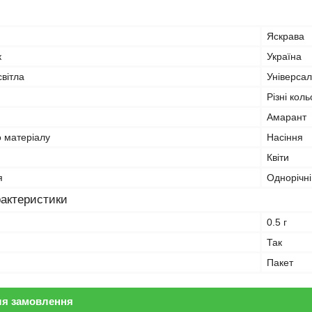
Яскрава
к
Україна
вітла
Універсал
Різні кол
Амарант
о матеріалу
Насіння
Квіти
я
Однорічні
рактеристики
0.5 г
Так
Пакет
ля замовлення