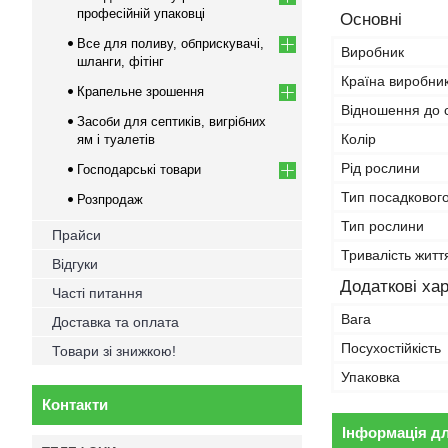
професійній упаковці
Основні
Все для поливу, обприскувачі,
Виробник
шланги, фітінг
Країна виробни
Крапельне зрошення
Відношення до с
Засоби для септиків, вигрібних
Колір
ям і туалетів
Рід рослини
Господарські товари
Тип посадковог
Розпродаж
Тип рослини
Прайси
Тривалість житт
Відгуки
Додаткові ха
Часті питання
Вага
Доставка та оплата
Посухостійкість
Товари зі знижкою!
Упаковка
Контакти
Інформація д