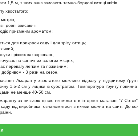
ти 1,5 м, з яких вниз звисають темно-бордові китиці квітів.
у хвостатого:
 метрів;
ві, довгі, звисаючі;
одіє приємним ароматом;
ться для прикраси саду і для зрізу китиць;
гливий;
осухи і різних захворювань;
почуває на сонячних вологих місцях;
дає перевагу легким та поживним;
 добривом - 3 рази на сезон.
асіння Амаранту хвостатого можливе відразу у відкритому ґрун
бину 1,5-2 см у ящики із субстратом. Температура ґрунту повинна
щами не менше 40-50 см.
маранту за низькою ціною ви можете в інтернет-магазині "7 Соток
о саду від виробника, ознайомитися з якими можна на сайті. До к
країни.
ки