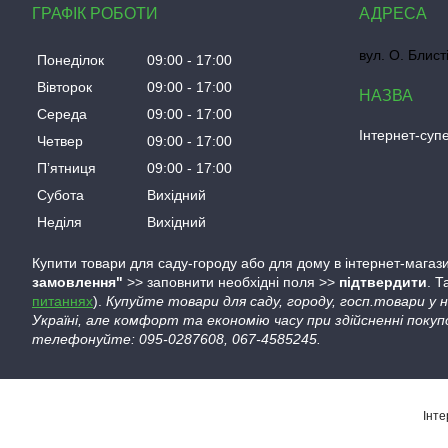
ГРАФІК РОБОТИ
вул. О. Блист
Понеділок
09:00
17:00
Вівторок
09:00
17:00
Середа
09:00
17:00
Інтернет-су
Четвер
09:00
17:00
Пʼятниця
09:00
17:00
Субота
Вихідний
Неділя
Вихідний
Купити товари для саду-городу або для дому в інтернет-магази
замовлення"
>> заповнити необхідні поля >>
підтвердити
. 
питаннях
).
Купуйте товари для саду, городу, госп.товари у
Україні, але комфорт та економію часу при здійсненні покуп
телефонуйте: 095-0287608, 067-4585245.