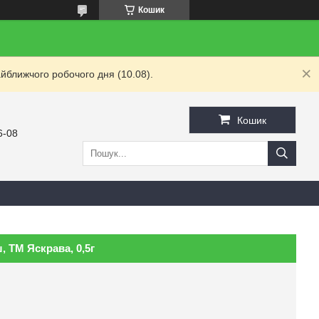
Кошик
йближчого робочого дня (10.08).
Кошик
6-08
, ТМ Яскрава, 0,5г