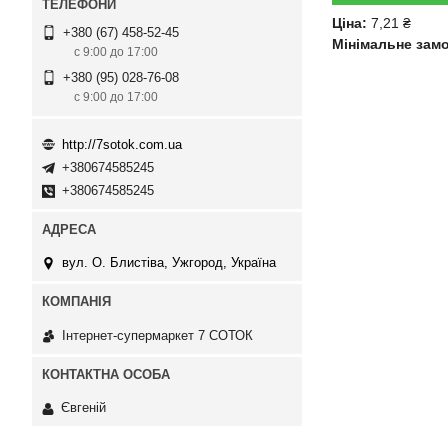
Ціна:
7,21 ₴
+380 (67) 458-52-45
Мінімальне зам
с 9:00 до 17:00
+380 (95) 028-76-08
с 9:00 до 17:00
http://7sotok.com.ua
+380674585245
+380674585245
вул. О. Блистіва, Ужгород, Україна
Інтернет-супермаркет 7 СОТОК
Євгеній