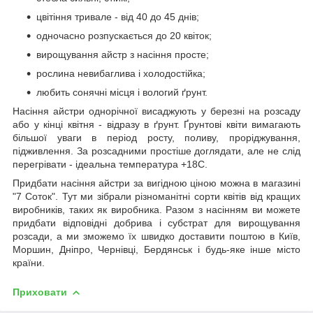
цвітіння тривале - від 40 до 45 днів;
одночасно розпускається до 20 квіток;
вирощування айстр з насіння просте;
рослина невибаглива і холодостійка;
любить сонячні місця і вологий ґрунт.
Насіння айстри однорічної висаджують у березні на розсаду
або у кінці квітня - відразу в ґрунт. Ґрунтові квіти вимагають
більшої уваги в період росту, поливу, проріджування,
підживлення. За розсадними простіше доглядати, але не слід
перегрівати - ідеальна температура +18С.
Придбати насіння айстри за вигідною ціною можна в магазині
"7 Соток". Тут ми зібрали різноманітні сорти квітів від кращих
виробників, таких як виробника. Разом з насінням ви можете
придбати відповідні добрива і субстрат для вирощування
розсади, а ми зможемо їх швидко доставити поштою в Київ,
Моршин, Дніпро, Чернівці, Бердянськ і будь-яке інше місто
країни.
Приховати