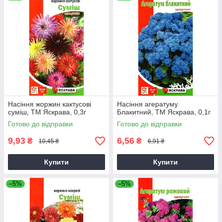
Насіння жоржин кактусові
Насіння агератуму
суміш, ТМ Яскрава, 0,3г
Блакитний, ТМ Яскрава, 0,1г
Готово до відправки
Готово до відправки
9,93
6,56
₴
₴
10,45 ₴
6,91 ₴
Купити
Купити
–5%
–5%