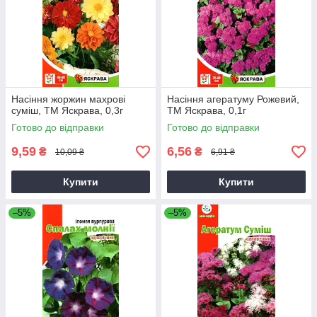
Насіння жоржин махрові
Насіння агератуму Рожевий,
суміш, ТМ Яскрава, 0,3г
ТМ Яскрава, 0,1г
Готово до відправки
Готово до відправки
9,59
6,56
₴
₴
10,09 ₴
6,91 ₴
Купити
Купити
–5%
–5%