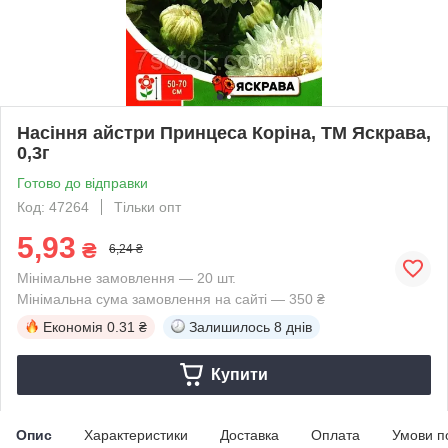
Насіння айстри Принцеса Корiна, ТМ Яскрава,
0,3г
Готово до відправки
Код: 47264
Тільки опт
5,93
₴
6,24 ₴
Мінімальне замовлення — 20 шт.
Мінімальна сума замовлення на сайті — 350 ₴
Економія
0.31 ₴
Залишилось
8 днів
Купити
Опис
Характеристики
Доставка
Оплата
Умови п