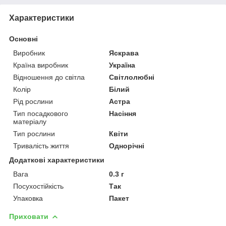
Характеристики
Основні
Виробник
Яскрава
Країна виробник
Україна
Відношення до світла
Світлолюбні
Колір
Білий
Рід рослини
Астра
Тип посадкового
Насіння
матеріалу
Тип рослини
Квіти
Тривалість життя
Однорічні
Додаткові характеристики
Вага
0.3 г
Посухостійкість
Так
Упаковка
Пакет
Приховати