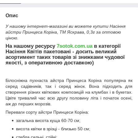
Опис
У нашому інтернет-магазині ви можете купити Насіння
айстри Принцеса Корiна, ТМ Яскрава, 0,3г за оптовою
ціною.
На нашому ресурсу
7sotok.com.ua
в категорії
Насіння Квітів пакетовані - досить великий
асортимент таких товарів зі знижками чудової
якості, з оперативною доставкою)
Білосніжна пухнаста айстра Принцеса Корінa популярна як
серед садівників, так і серед жінок. Вона підходить для
створення різних квіткових композицій на клумбах і в букетах.
Цвіте тривалий час всю другу половину літа і початок осені,
аж до перших морозів.
Переваги сорту айстри Принцеси Корінa:
загальна висота куща 60-70 см;
висота квітки в зрізці - близько 50 см;
стебла сильні, стійкі;