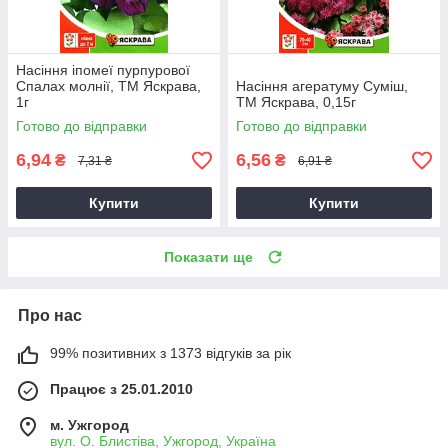
Насіння іпомеї пурпурової
Спалах молнії, ТМ Яскрава,
Насіння агератуму Суміш,
1г
ТМ Яскрава, 0,15г
Готово до відправки
Готово до відправки
6,94
6,56
₴
₴
7,31 ₴
6,91 ₴
Купити
Купити
Показати ще
Про нас
99% позитивних з 1373 відгуків за рік
Працює з 25.01.2010
м. Ужгород
вул. О. Блистіва, Ужгород, Україна