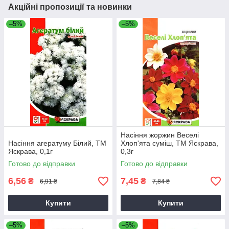
Акційні пропозиції та новинки
–5%
–5%
Насіння жоржин Веселi
Насіння агератуму Бiлий, ТМ
Хлоп'ята суміш, ТМ Яскрава,
Яскрава, 0,1г
0,3г
Готово до відправки
Готово до відправки
6,56
7,45
₴
₴
6,91 ₴
7,84 ₴
Купити
Купити
–5%
–5%