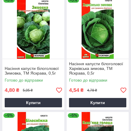
–5%
–5%
Насіння капусти білоголової
Насіння капусти білоголової
Харкiвська зимова, ТМ
Зимовка, ТМ Яскрава, 0,5г
Яскрава, 0,5г
Готово до відправки
Готово до відправки
4,80
4,54
₴
₴
5,05 ₴
4,78 ₴
Купити
Купити
–5%
–5%