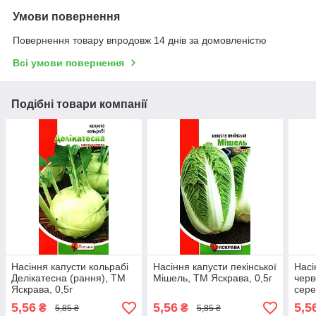
Умови повернення
Повернення товару впродовж 14 днів за домовленістю
Всі умови повернення
Подібні товари компанії
Насіння капусти кольрабі
Насіння капусти пекiнської
Насі
Делікатесна (рання), ТМ
Мiшель, ТМ Яскрава, 0,5г
черв
Яскрава, 0,5г
сере
5,56
5,56
5,5
₴
₴
5,85 ₴
5,85 ₴