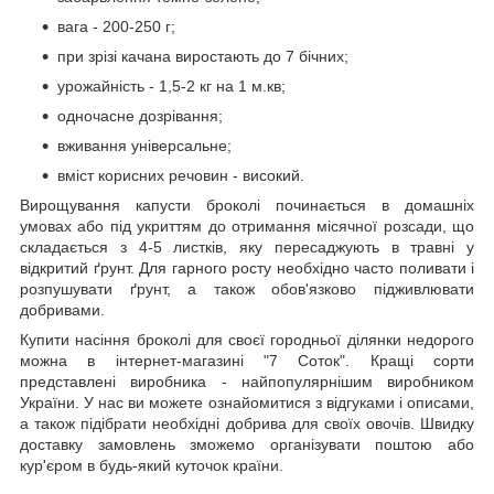
вага - 200-250 г;
при зрізі качана виростають до 7 бічних;
урожайність - 1,5-2 кг на 1 м.кв;
одночасне дозрівання;
вживання універсальне;
вміст корисних речовин - високий.
Вирощування капусти броколі починається в домашніх
умовах або під укриттям до отримання місячної розсади, що
складається з 4-5 листків, яку пересаджують в травні у
відкритий ґрунт. Для гарного росту необхідно часто поливати і
розпушувати ґрунт, а також обов'язково підживлювати
добривами.
Купити насіння броколі для своєї городньої ділянки недорого
можна в інтернет-магазині "7 Соток". Кращі сорти
представлені виробника - найпопулярнішим виробником
України. У нас ви можете ознайомитися з відгуками і описами,
а також підібрати необхідні добрива для своїх овочів. Швидку
доставку замовлень зможемо організувати поштою або
кур'єром в будь-який куточок країни.