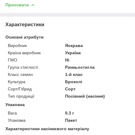
Приховати
Характеристики
Основні атрибути
Виробник
Яскрава
Країна виробник
Україна
ГМО
Ні
Група стиглості
Ранньостигла
Класс семян
1-й клас
Культура
Броколі
Сорт/Гібрид
Сорт
Тип продукції
Посівний (насіння)
Упаковка
Вага
0.3 г
Упаковка
Пакет
Характеристики насіннєвого матеріалу