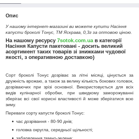
Опис
У нашому інтернет-магазині ви можете купити Насіння
капусти броколі Тонус, ТМ Яскрава, 0,3г за оптовою ціною.
На нашому ресурсу
7sotok.com.ua
в категорії
Насіння Капусти пакетовані - досить великий
асортимент таких товарів зі знижками чудової
якості, з оперативною доставкою)
Сорт броколі Тонус дозріває за літні місяці, цінується за
дружність врожаю, а також за велику кількість бокових головок,
дозріваючих при зрізі основної. Використовується для всіх
видів кулінарної обробки, при швидкому заморожуванні
зберігає всі свої корисні властивості й може зберігатися всю
зиму.
Переваги сорту капусти броколі Тонус:
час дозрівання - 80-90 днів;
головка округла, середньої щільності;
забарвлення темно-зелене;