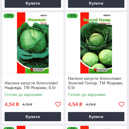
Купити
Купити
–5%
–5%
Насіння капусти білоголової
Насіння капусти білоголової
Золотий Гектар, ТМ Яскрава,
Надєжда, ТМ Яскрава, 0,5г
0,5г
Готово до відправки
Готово до відправки
4,54
4,54
₴
₴
4,78 ₴
4,78 ₴
Купити
Купити