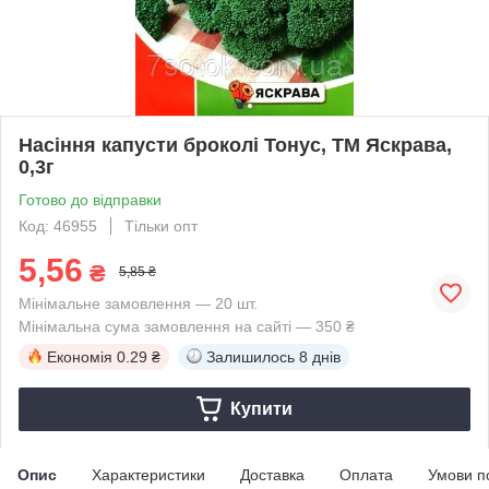
Насіння капусти броколі Тонус, ТМ Яскрава,
0,3г
Готово до відправки
Код: 46955
Тільки опт
5,56
₴
5,85 ₴
Мінімальне замовлення — 20 шт.
Мінімальна сума замовлення на сайті — 350 ₴
Економія
0.29 ₴
Залишилось
8 днів
Купити
Опис
Характеристики
Доставка
Оплата
Умови п