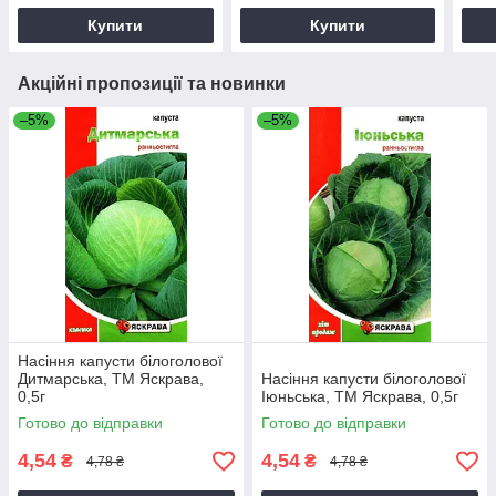
Купити
Купити
Акційні пропозиції та новинки
–5%
–5%
Насіння капусти білоголової
Дитмарська, ТМ Яскрава,
Насіння капусти білоголової
0,5г
Іюньська, ТМ Яскрава, 0,5г
Готово до відправки
Готово до відправки
4,54
4,54
₴
₴
4,78 ₴
4,78 ₴