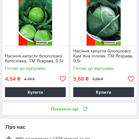
Насіння капусти білоголової
Насіння капусти білоголової
Кам`яна голова, ТМ Яскрава,
Бiлоснiжка, ТМ Яскрава, 0,5г
0,5г
Готово до відправки
Готово до відправки
4,54
5,68
₴
₴
4,78 ₴
5,98 ₴
Купити
Купити
Показати ще
Про нас
99% позитивних з 1379 відгуків за рік