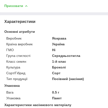
Приховати
Характеристики
Основні атрибути
Виробник
Яскрава
Країна виробник
Україна
ГМО
Ні
Група стиглості
Середньостигла
Класс семян
1-й клас
Культура
Броколі
Сорт/Гібрид
Сорт
Тип продукції
Посівний (насіння)
Упаковка
Вага
0.5 г
Упаковка
Пакет
Характеристики насіннєвого матеріалу