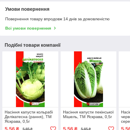
Умови повернення
Повернення товару впродовж 14 днів за домовленістю
Всі умови повернення
Подібні товари компанії
Насіння капусти кольрабі
Насіння капусти пекiнської
Насі
Делікатесна (рання), ТМ
Мiшель, ТМ Яскрава, 0,5г
черв
Яскрава, 0,5г
сере
5,56
5,56
5,5
₴
₴
5,85 ₴
5,85 ₴