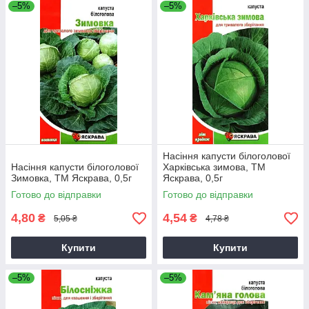
–5%
–5%
Насіння капусти білоголової
Насіння капусти білоголової
Харкiвська зимова, ТМ
Зимовка, ТМ Яскрава, 0,5г
Яскрава, 0,5г
Готово до відправки
Готово до відправки
4,80
4,54
₴
₴
5,05 ₴
4,78 ₴
Купити
Купити
–5%
–5%