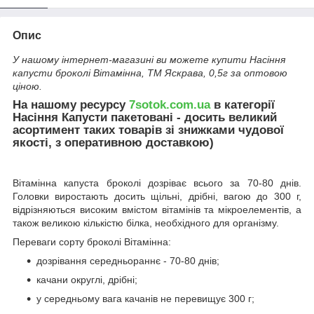
Опис
У нашому інтернет-магазині ви можете купити Насіння
капусти броколі Вітамінна, ТМ Яскрава, 0,5г за оптовою
ціною.
На нашому ресурсу
7sotok.com.ua
в категорії
Насіння Капусти пакетовані - досить великий
асортимент таких товарів зі знижками чудової
якості, з оперативною доставкою)
Вітамінна капуста броколі дозріває всього за 70-80 днів.
Головки виростають досить щільні, дрібні, вагою до 300 г,
відрізняються високим вмістом вітамінів та мікроелементів, а
також великою кількістю білка, необхідного для організму.
Переваги сорту броколі Вітамінна:
дозрівання середньораннє - 70-80 днів;
качани округлі, дрібні;
у середньому вага качанів не перевищує 300 г;