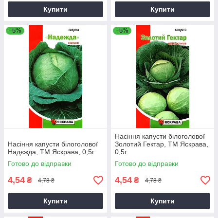
Купити
Купити
–5%
–5%
Насіння капусти білоголової
Насіння капусти білоголової
Золотий Гектар, ТМ Яскрава,
Надєжда, ТМ Яскрава, 0,5г
0,5г
Готово до відправки
Готово до відправки
4,54
4,54
₴
₴
4,78 ₴
4,78 ₴
Купити
Купити