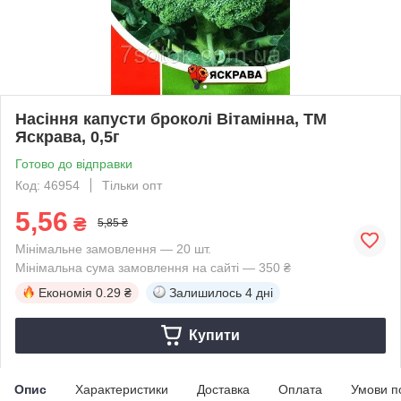
Насіння капусти броколі Вітамінна, ТМ
Яскрава, 0,5г
Готово до відправки
Код: 46954
Тільки опт
5,56
₴
5,85 ₴
Мінімальне замовлення — 20 шт.
Мінімальна сума замовлення на сайті — 350 ₴
Економія
0.29 ₴
Залишилось
4 дні
Купити
Опис
Характеристики
Доставка
Оплата
Умови п