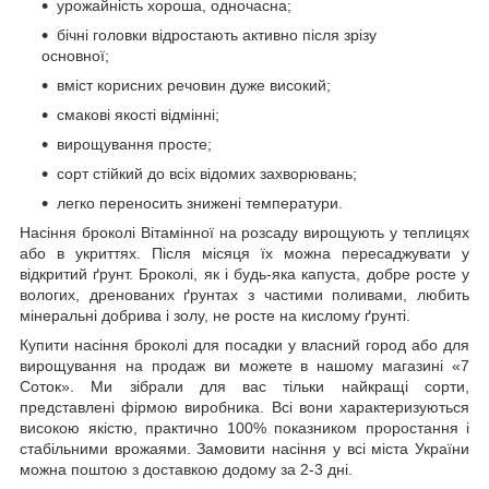
урожайність хороша, одночасна;
бічні головки відростають активно після зрізу
основної;
вміст корисних речовин дуже високий;
смакові якості відмінні;
вирощування просте;
сорт стійкий до всіх відомих захворювань;
легко переносить знижені температури.
Насіння броколі Вітамінної на розсаду вирощують у теплицях
або в укриттях. Після місяця їх можна пересаджувати у
відкритий ґрунт. Броколі, як і будь-яка капуста, добре росте у
вологих, дренованих ґрунтах з частими поливами, любить
мінеральні добрива і золу, не росте на кислому ґрунті.
Купити насіння броколі для посадки у власний город або для
вирощування на продаж ви можете в нашому магазині «7
Соток». Ми зібрали для вас тільки найкращі сорти,
представлені фірмою виробника. Всі вони характеризуються
високою якістю, практично 100% показником проростання і
стабільними врожаями. Замовити насіння у всі міста України
можна поштою з доставкою додому за 2-3 дні.