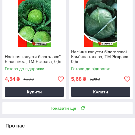
Насіння капусти білоголової
Насіння капусти білоголової
Кам`яна голова, ТМ Яскрава,
Бiлоснiжка, ТМ Яскрава, 0,5г
0,5г
Готово до відправки
Готово до відправки
4,54
5,68
₴
₴
4,78 ₴
5,98 ₴
Купити
Купити
Показати ще
Про нас