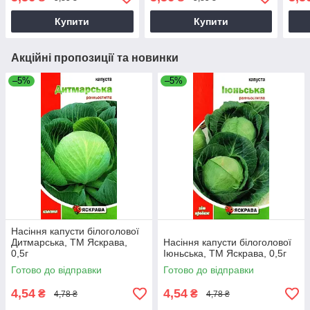
Купити
Купити
Акційні пропозиції та новинки
–5%
–5%
Насіння капусти білоголової
Дитмарська, ТМ Яскрава,
Насіння капусти білоголової
0,5г
Іюньська, ТМ Яскрава, 0,5г
Готово до відправки
Готово до відправки
4,54
4,54
₴
₴
4,78 ₴
4,78 ₴