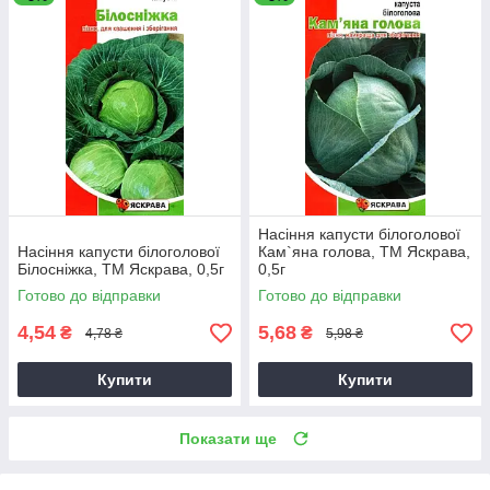
Насіння капусти білоголової
Насіння капусти білоголової
Кам`яна голова, ТМ Яскрава,
Бiлоснiжка, ТМ Яскрава, 0,5г
0,5г
Готово до відправки
Готово до відправки
4,54
5,68
₴
₴
4,78 ₴
5,98 ₴
Купити
Купити
Показати ще