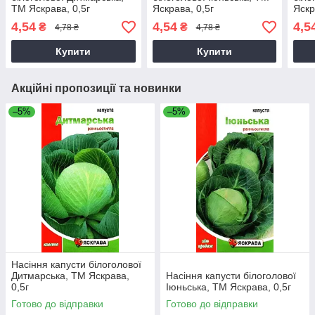
ТМ Яскрава, 0,5г
Яскрава, 0,5г
Яскр
4,54
4,54
4,5
₴
₴
4,78 ₴
4,78 ₴
Купити
Купити
Акційні пропозиції та новинки
–5%
–5%
Насіння капусти білоголової
Дитмарська, ТМ Яскрава,
Насіння капусти білоголової
0,5г
Іюньська, ТМ Яскрава, 0,5г
Готово до відправки
Готово до відправки