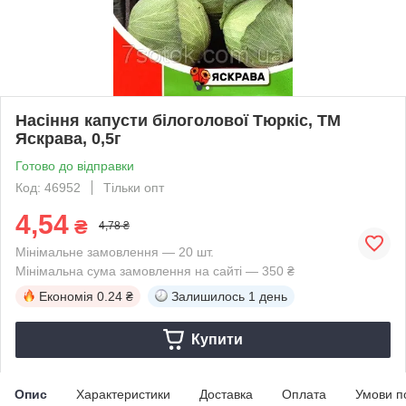
Насіння капусти білоголової Тюркіс, ТМ
Яскрава, 0,5г
Готово до відправки
Код: 46952
Тільки опт
4,54
₴
4,78 ₴
Мінімальне замовлення — 20 шт.
Мінімальна сума замовлення на сайті — 350 ₴
Економія
0.24 ₴
Залишилось
1 день
Купити
Опис
Характеристики
Доставка
Оплата
Умови п