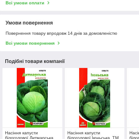
Всі умови оплати
Умови повернення
Повернення товару впродовж 14 днів за домовленістю
Всі умови повернення
Подібні товари компанії
Насіння капусти
Насіння капусти
Насі
білоголової Дитмарська,
білоголової Іюньська, ТМ
біло