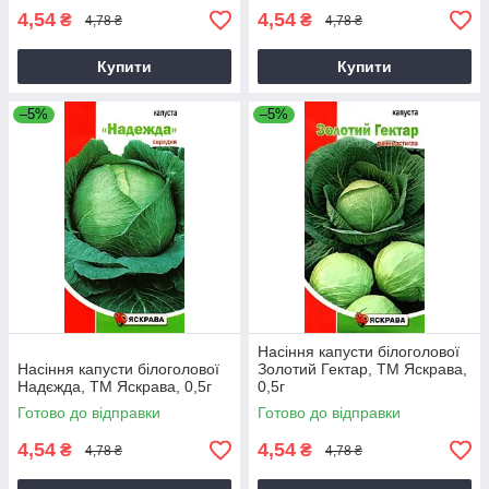
4,54
4,54
₴
₴
4,78 ₴
4,78 ₴
Купити
Купити
–5%
–5%
Насіння капусти білоголової
Насіння капусти білоголової
Золотий Гектар, ТМ Яскрава,
Надєжда, ТМ Яскрава, 0,5г
0,5г
Готово до відправки
Готово до відправки
4,54
4,54
₴
₴
4,78 ₴
4,78 ₴