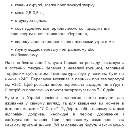
качани округлі, злегка приплюснуті зверху;
маса 2,5-3,5 кг;
структура щільна;
сорт відрізняється гарною лежкістю, підходить для
транспортування і тривалого зберігання;
вирощування в теплицях і під плівковими укриттями;
ґрунту віддає перевагу нейтральному або
слабокислому.
Насіння білокачанної капусти Тюркис на розсаду висаджують
в останній тиждень березня в невеликі горщики, заповнені
торфовим субстратом. Температура ґрунту повинна бути не
нижче +24С. Пересадка можлива в парники при температурі
від +15С. Щоб розсада добре перенесла висадження в ґрунт,
її потрібно попередньо почати загартовувати за 7-10 днів.
Купити в Україні насіння недорогих сортів капусти для
вживання у свіжому вигляді та для квашення ви можете в
інтернет-магазині "7 Соток". Підберіть собі в нашому каталозі
відповідні добрива, необхідні в період дозрівання і
зав'язування качанів. При одночасному замовленні вас
чекають приємні знижки. Всі замовлення будуть максимально