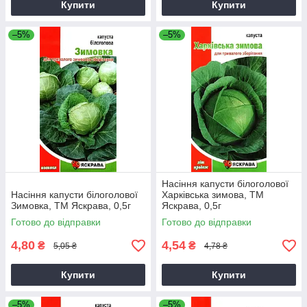
Купити
Купити
–5%
–5%
Насіння капусти білоголової
Насіння капусти білоголової
Харкiвська зимова, ТМ
Зимовка, ТМ Яскрава, 0,5г
Яскрава, 0,5г
Готово до відправки
Готово до відправки
4,80
4,54
₴
₴
5,05 ₴
4,78 ₴
Купити
Купити
–5%
–5%