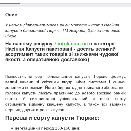
Опис
У нашому інтернет-магазині ви можете купити Насіння
капусти білоголової Тюркіс, ТМ Яскрава, 0,5г за оптовою
ціною.
На нашому ресурсу
7sotok.com.ua
в категорії
Насіння Капусти пакетовані - досить великий
асортимент таких товарів зі знижками чудової
якості, з оперативною доставкою)
Пізньостиглий сорт білокачанної капусти Тюркис формує
великі качани зі світлими внутрішніми листками і синьо-
зеленими верхніми. Його обирають для тривалого зберігання,
головки капусти лежать практично до нового врожаю ранніх
сортів. У використанні універсальний, з цього сорту
отримують відмінну квашену капусту, а також всі варіанти
перших, других страв і закусок.
Переваги сорту капусти Тюркис:
вегетаційний період 150-160 днів;