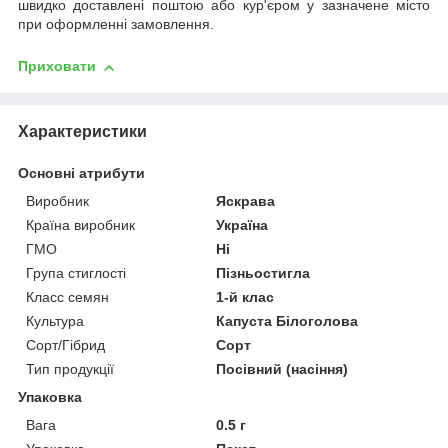
швидко доставлені поштою або кур'єром у зазначене місто
при оформленні замовлення.
Приховати
Характеристики
Основні атрибути
Виробник
Яскрава
Країна виробник
Україна
ГМО
Ні
Група стиглості
Пізньостигла
Класс семян
1-й клас
Культура
Капуста Білоголова
Сорт/Гібрид
Сорт
Тип продукції
Посівний (насіння)
Упаковка
Вага
0.5 г