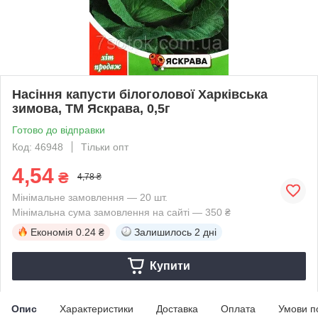
Насіння капусти білоголової Харкiвська
зимова, ТМ Яскрава, 0,5г
Готово до відправки
Код: 46948
Тільки опт
4,54
₴
4,78 ₴
Мінімальне замовлення — 20 шт.
Мінімальна сума замовлення на сайті — 350 ₴
Економія
0.24 ₴
Залишилось
2 дні
Купити
Опис
Характеристики
Доставка
Оплата
Умови п