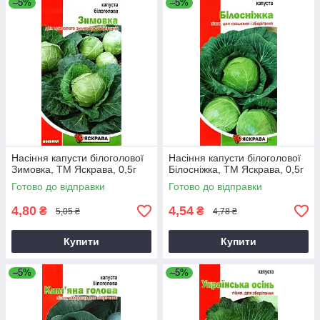
–5%
–5%
Насіння капусти білоголової
Насіння капусти білоголової
Зимовка, ТМ Яскрава, 0,5г
Бiлоснiжка, ТМ Яскрава, 0,5г
Готово до відправки
Готово до відправки
4,80
4,54
₴
₴
5,05 ₴
4,78 ₴
Купити
Купити
–5%
–5%