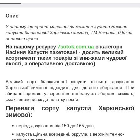
Опис
У нашому інтернет-магазині ви можете купити Насіння
капусти білоголової Харкiвська зимова, ТМ Яскрава, 0,5г за
оптовою ціною.
На нашому ресурсу
7sotok.com.ua
в категорії
Насіння Капусти пакетовані - досить великий
асортимент таких товарів зі знижками чудової
якості, з оперативною доставкою)
Великий сорт білокачанної капусти пізнього дозрівання
Харківської зимової підходить для довгого зберігання. При
збиранні врожаю у вересні-жовтні капуста збереже свіжість,
смак і вітаміни аж до початку весни.
Переваги сорту капусти Харківської
зимової:
період дозрівання від 150 до 165 днів;
капуста щільна всередині, округла, з верхнім темно-