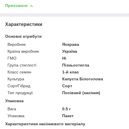
Приховати
Характеристики
Основні атрибути
Виробник
Яскрава
Країна виробник
Україна
ГМО
Ні
Група стиглості
Пізньостигла
Класс семян
1-й клас
Культура
Капуста Білоголова
Сорт/Гібрид
Сорт
Тип продукції
Посівний (насіння)
Упаковка
Вага
0.5 г
Упаковка
Пакет
Характеристики насіннєвого матеріалу