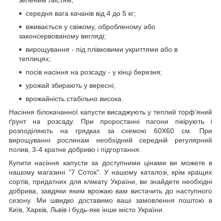
зеленим листям;
середня вага качанів від 4 до 5 кг;
вживається у свіжому, обробленому або
законсервованому вигляді;
вирощування - під плівковими укриттями або в
теплицях;
посів насіння на розсаду - у кінці березня;
урожай збирають у вересні;
врожайність стабільно висока.
Насіння білокачанної капусти висаджують у теплий торф'яний
ґрунт на розсаду. При проростанні пагони пікірують і
розподіляють на грядках за схемою 60Х60 см. При
вирощуванні рослинам необхідний середній регулярний
полив, 3-4 кратне добриво і підгортання.
Купити насіння капусти за доступними цінами ви можете в
нашому магазині "7 Соток". У нашому каталозі, крім кращих
сортів, придатних для клімату України, ви знайдете необхідні
добрива, завдяки яким врожаю вам вистачить до наступного
сезону. Ми швидко доставимо ваші замовлення поштою в
Київ, Харків, Львів і будь-яке інше місто України.