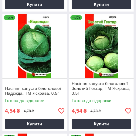
Купити
Купити
–5%
–5%
Насіння капусти білоголової
Насіння капусти білоголової
Золотий Гектар, ТМ Яскрава,
Надєжда, ТМ Яскрава, 0,5г
0,5г
Готово до відправки
Готово до відправки
4,54
4,54
₴
₴
4,78 ₴
4,78 ₴
Купити
Купити