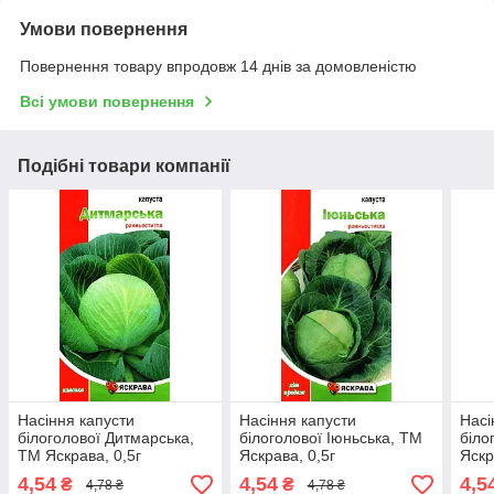
Умови повернення
Повернення товару впродовж 14 днів за домовленістю
Всі умови повернення
Подібні товари компанії
Насіння капусти
Насіння капусти
Насі
білоголової Дитмарська,
білоголової Іюньська, ТМ
біло
ТМ Яскрава, 0,5г
Яскрава, 0,5г
Яскр
4,54
4,54
4,5
₴
₴
4,78 ₴
4,78 ₴