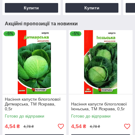
Купити
Купити
Акційні пропозиції та новинки
–5%
–5%
Насіння капусти білоголової
Дитмарська, ТМ Яскрава,
Насіння капусти білоголової
0,5г
Іюньська, ТМ Яскрава, 0,5г
Готово до відправки
Готово до відправки
4,54
4,54
₴
₴
4,78 ₴
4,78 ₴