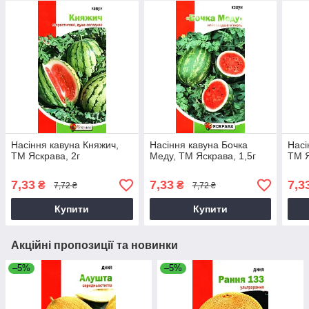
Насіння кавуна Княжич,
Насіння кавуна Бочка
Насі
ТМ Яскрава, 2г
Меду, ТМ Яскрава, 1,5г
ТМ Я
7,33
7,33
7,3
₴
₴
7,72 ₴
7,72 ₴
Купити
Купити
Акційні пропозиції та новинки
–5%
–5%