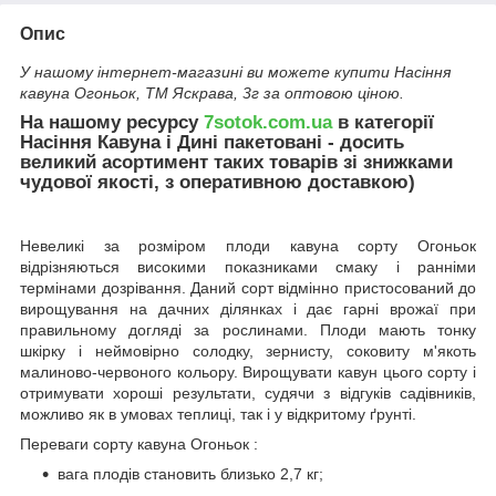
Опис
У нашому інтернет-магазині ви можете купити Насіння
кавуна Огоньок, ТМ Яскрава, 3г за оптовою ціною.
На нашому ресурсу
7sotok.com.ua
в категорії
Насіння Кавуна і Дині пакетовані - досить
великий асортимент таких товарів зі знижками
чудової якості, з оперативною доставкою)
Невеликі за розміром плоди кавуна сорту Огоньок
відрізняються високими показниками смаку і ранніми
термінами дозрівання. Даний сорт відмінно пристосований до
вирощування на дачних ділянках і дає гарні врожаї при
правильному догляді за рослинами. Плоди мають тонку
шкірку і неймовірно солодку, зернисту, соковиту м'якоть
малиново-червоного кольору. Вирощувати кавун цього сорту і
отримувати хороші результати, судячи з відгуків садівників,
можливо як в умовах теплиці, так і у відкритому ґрунті.
Переваги сорту кавуна Огоньок :
вага плодів становить близько 2,7 кг;