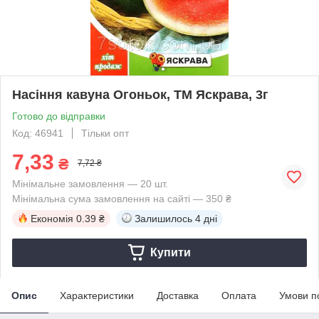
Насіння кавуна Огоньок, ТМ Яскрава, 3г
Готово до відправки
Код: 46941
Тільки опт
7,33
₴
7,72 ₴
Мінімальне замовлення — 20 шт.
Мінімальна сума замовлення на сайті — 350 ₴
Економія
0.39 ₴
Залишилось
4 дні
Купити
Опис
Характеристики
Доставка
Оплата
Умови п