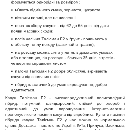
формуються однорідні за розміром;
м'якоть відмінного смаку, зерниста, цукриста;
кісточки великі, але не численні;
початок збору кавунів - від 62 до 65 днів, від дати
появи масових сходів;
посів насіння Талісман F2 у ґрунт - починають у
стабільну теплу погоду (зазвичай із травня);
на розсаду можна сіяти у квітні, в домашніх умовах
або в теплицях, вік розсади - близько 35 днів, з третім-
четвертим справжнім листом;
пагони Талісман F2 добре облистяні, вкривають
кавуни від сонячних опіків;
гібрид пластичний до умов вирощування, добре
адаптується.
Кавун Талісман F2 - високопродуктивний великоплідний
гібрид, потужний, швидкорослий, стійкий до хвороб і
адаптивний до умов вирощування. Інтернет-магазин
пропонує якісне насіння кавуна від виробника. Купити насіння
гібрида кавуна Талісман F2 у нас можна за нормальною
ціною. Доставка - поштою по Україні: Київ, Прилуки, Васильків,