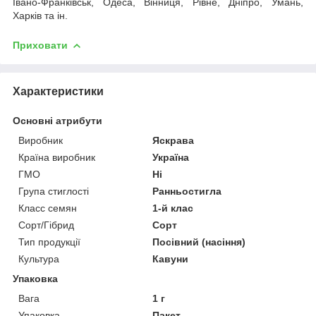
Івано-Франківськ, Одеса, Вінниця, Рівне, Дніпро, Умань,
Харків та ін.
Приховати
Характеристики
Основні атрибути
Виробник
Яскрава
Країна виробник
Україна
ГМО
Ні
Група стиглості
Ранньостигла
Класс семян
1-й клас
Сорт/Гібрид
Сорт
Тип продукції
Посівний (насіння)
Культура
Кавуни
Упаковка
Вага
1 г
Упаковка
Пакет