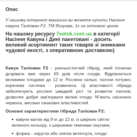
Опис
У нашому інтернет-магазині ви можете купити Насіння
кавуна Талісман F2, ТМ Яскрава, 1г за оптовою ціною.
На нашому ресурсу
7sotok.com.ua
в категорії
Насіння Кавуна і Дині пакетовані - досить
великий асортимент таких товарів зі знижками
чудової якості, з оперативною доставкою)
Кавун Талісман F2
- ранньостиглий гібрид, який починає
дозрівати вже через 65 днів після сходів. Відрізняється
великими плодами до 12 кг. Рослини сильні, пагони потужні,
коренева система - розвинена. Ці властивості гібрида
забезпечують рослині швидкий ріст та розвиток пагонів,
дозволяє добре зав'язувати великі плоди. М'якоть насичено
червона, високих смакових властивостей.
Основні характеристики гібрида Талісман F2:
кавуни вагою від 9 кг до 12 кг, із шкіркою світло
зеленого кольору, з широкими темними смугами;
форма - округла або злегка витягнута, плоди