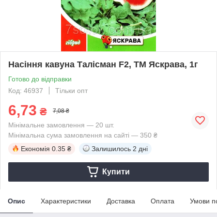
Насіння кавуна Талісман F2, ТМ Яскрава, 1г
Готово до відправки
Код: 46937
Тільки опт
6,73
₴
7,08 ₴
Мінімальне замовлення — 20 шт.
Мінімальна сума замовлення на сайті — 350 ₴
Економія
0.35 ₴
Залишилось
2 дні
Купити
Опис
Характеристики
Доставка
Оплата
Умови п