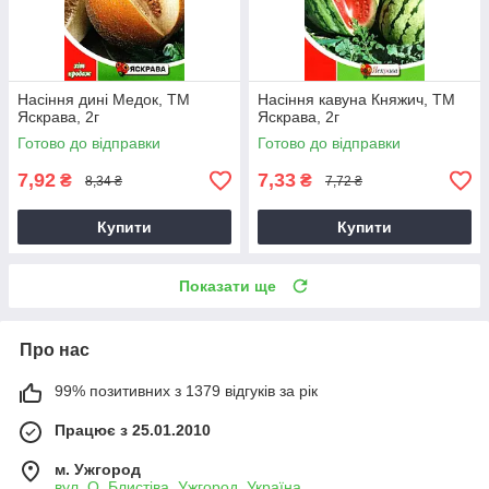
Насіння дині Медок, ТМ
Насіння кавуна Княжич, ТМ
Яскрава, 2г
Яскрава, 2г
Готово до відправки
Готово до відправки
7,92
7,33
₴
₴
8,34 ₴
7,72 ₴
Купити
Купити
Показати ще
Про нас
99% позитивних з 1379 відгуків за рік
Працює з 25.01.2010
м. Ужгород
вул. О. Блистіва, Ужгород, Україна