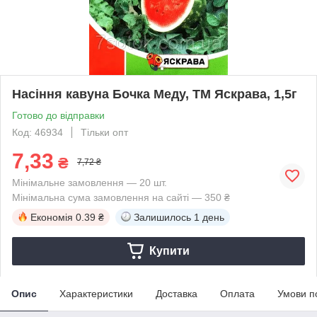
Насіння кавуна Бочка Меду, ТМ Яскрава, 1,5г
Готово до відправки
Код: 46934
Тільки опт
7,33
₴
7,72 ₴
Мінімальне замовлення — 20 шт.
Мінімальна сума замовлення на сайті — 350 ₴
Економія
0.39 ₴
Залишилось
1 день
Купити
Опис
Характеристики
Доставка
Оплата
Умови п