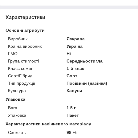
Характеристики
Основні атрибути
Виробник
Яскрава
Країна виробник
Україна
ГМО
Ні
Група стиглості
Середньостигла
Класс семян
1-й клас
Сорт/Гібрид
Сорт
Тип продукції
Посівний (насіння)
Культура
Кавуни
Упаковка
Вага
1.5 г
Упаковка
Пакет
Характеристики насіннєвого матеріалу
Схожість
98 %