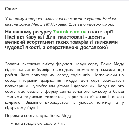
Опис
У нашому інтернет-магазині ви можете купити Насіння
кавуна Бочка Меду, ТМ Яскрава, 1,5г за оптовою ціною.
На нашому ресурсу
7sotok.com.ua
в категорії
Насіння Кавуна і Дині пакетовані - досить
великий асортимент таких товарів зі знижками
чудової якості, з оперативною доставкою)
Завдяки високому вмісту фруктози кавун сорту Бочка Меду
відрізняється неймовірно солодким, немов мед, смаком, що
робить його популярним серед садівників. Незважаючи на
середні терміни дозрівання плодів, цей сорт вважається
популярним і улюбленим дітьми і дорослими. Кавун даного
сорту має овальну форму світло-зеленого кольору з більш
темними смужками, соковитою, зернистою м'якоттю і тонкою
шкіркою. Відмінно вирощується в умовах теплиці та у
відкритому ґрунті.
Переваги сорту кавуна Бочка Меду:
вага плодів складає 5-7 кг;