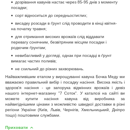
дозрівання кавунів настає через 85-95 днів з моменту
посадки;
сорт відноситься до середньостиглих;
висадку розсади в ґрунт слід проводити в кінці квітня-
на початку травня;
для отримання високих врожаїв слід віддавати
перевагу сонячним, безвітряним місцям посадки і
родючим ґрунтам;
невибагливий у догляді, однак при посадці в ґрунт
вимагає частих поливів;
не схильний до різних захворювань.
Найважливішим етапом у вирощуванні кавуна Бочка Меду ми
вважаємо правильний вибір і посадку насіння. Висока якість і
здоров'я насіння - це запорука відмінних врожаїв і девіз
нашого інтернет-магазину "7 Соток". У каталозі на сайті ви
можете купити насіння кавуна від виробника за
найвигіднішими цінами з можливістю швидкої доставки в різні
регіони України (Київ, Львів, Чернігів, Хмельницький, Дніпро
тощо) поштовими службами.
Приховати