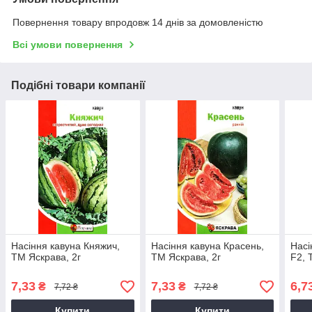
Повернення товару впродовж 14 днів за домовленістю
Всі умови повернення
Подібні товари компанії
Насіння кавуна Княжич,
Насіння кавуна Красень,
Насі
ТМ Яскрава, 2г
ТМ Яскрава, 2г
F2, 
7,33
7,33
6,7
₴
₴
7,72 ₴
7,72 ₴
Купити
Купити