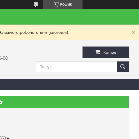
Кошик
ближчого робочого дня (сьогодні).
Кошик
6-08
2г
350 ₴