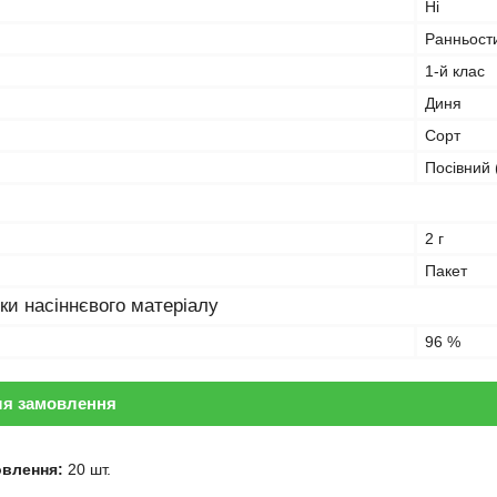
Ні
Ранньост
1-й клас
Диня
Сорт
Посівний 
2 г
Пакет
ки насіннєвого матеріалу
96 %
ля замовлення
овлення:
20 шт.