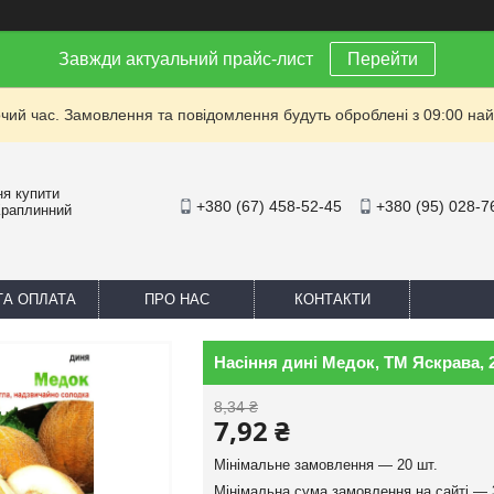
Завжди актуальний прайс-лист
Перейти
очий час. Замовлення та повідомлення будуть оброблені з 09:00 най
ня купити
+380 (67) 458-52-45
+380 (95) 028-7
Краплинний
ТА ОПЛАТА
ПРО НАС
КОНТАКТИ
Насіння дині Медок, ТМ Яскрава, 
8,34 ₴
7,92 ₴
Мінімальне замовлення — 20 шт.
Мінімальна сума замовлення на сайті — 