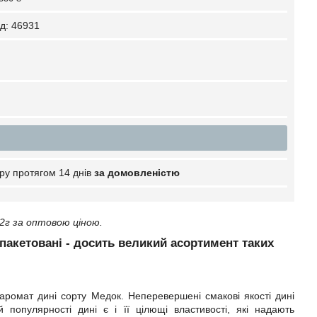
д:
46931
ру протягом 14 днів
за домовленістю
2г за оптовою ціною.
і пакетовані - досить великий асортимент таких
 аромат дині сорту Медок. Неперевершені смакові якості дині
популярності дині є і її цілющі властивості, які надають