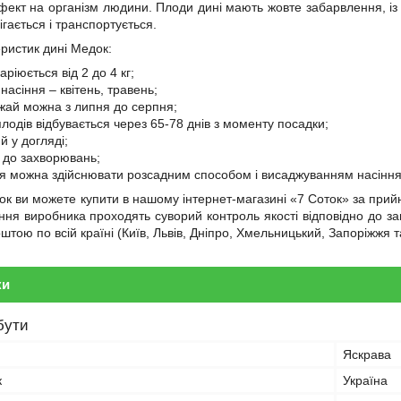
кт на організм людини. Плоди дині мають жовте забарвлення, із 
гається і транспортується.
ристик дині Медок:
аріюється від 2 до 4 кг;
насіння – квітень, травень;
жай можна з липня до серпня;
лодів відбувається через 65-78 днів з моменту посадки;
й у догляді;
 до захворювань;
 можна здійснювати розсадним способом і висаджуванням насіння 
ок ви можете купити в нашому інтернет-магазині «7 Соток» за прий
ння виробника проходять суворий контроль якості відповідно до з
штою по всій країні (Київ, Львів, Дніпро, Хмельницький, Запоріжжя та
ки
бути
Яскрава
к
Україна