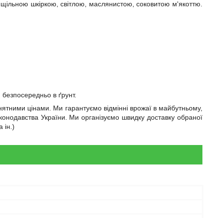
щільною шкіркою, світлою, маслянистою, соковитою м'якоттю.
безпосередньо в ґрунт.
нятними цінами. Ми гарантуємо відмінні врожаї в майбутньому,
аконодавства України. Ми організуємо швидку доставку обраної
 ін.)