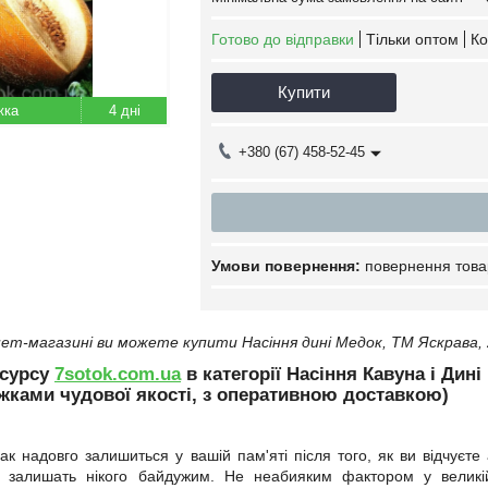
Готово до відправки
Тільки оптом
Ко
Купити
4 дні
+380 (67) 458-52-45
повернення това
ет-магазині ви можете купити Насіння дині Медок, ТМ Яскрава, 
есурсу
7sotok.com.ua
в категорії Насіння Кавуна і Дин
ижками чудової якості, з оперативною доставкою)
к надовго залишиться у вашій пам'яті після того, як ви відчуєте
 залишать нікого байдужим. Не неабияким фактором у великій 