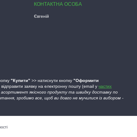
Євгеній
кнопку
"Купити"
>> натиснути кнопку
"Оформити
ідправити заявку на електронну пошту (email у
частих
ий асортимент якісного продукту та швидку доставку по
тання, зробимо все, щоб ви довго не мучилися із вибором -
ності