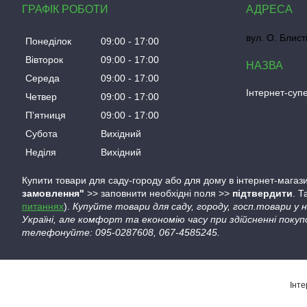
ГРАФІК РОБОТИ
вул. О. Блист
Понеділок
09:00
17:00
Вівторок
09:00
17:00
Середа
09:00
17:00
Інтернет-су
Четвер
09:00
17:00
Пʼятниця
09:00
17:00
Субота
Вихідний
Неділя
Вихідний
Купити товари для саду-городу або для дому в інтернет-магази
замовлення"
>> заповнити необхідні поля >>
підтвердити
. 
питаннях
).
Купуйте товари для саду, городу, госп.товари у
Україні, але комфорт та економію часу при здійсненні покуп
телефонуйте: 095-0287608, 067-4585245.