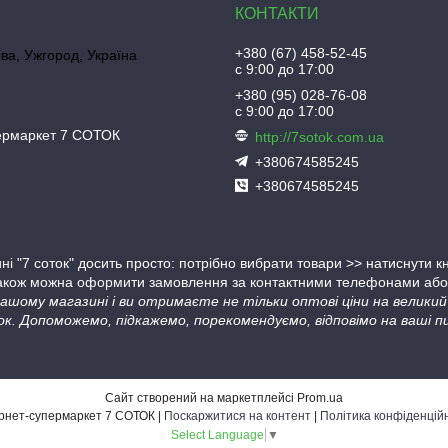
+380 (67) 458-52-45
іва, Ужгород, Україна
с 9:00 до 17:00
+380 (95) 028-76-08
с 9:00 до 17:00
пермаркет 7 СОТОК
http://7sotok.com.ua
+380674585245
+380674585245
ні "7 соток" досить просто: потрібно вибрати товари >> натиснути 
Також можна оформити замовлення за контактними телефонами або в
 нашому магазині і ви отримаєте не тільки оптові ціни на велик
ок. Допоможемо, підкажемо, порекомендуємо, відповімо на ваші пи
Сайт створений на маркетплейсі
Prom.ua
Інтернет-супермаркет 7 СОТОК |
Поскаржитися на контент
|
Політика конфіденцій
Select Language
▼