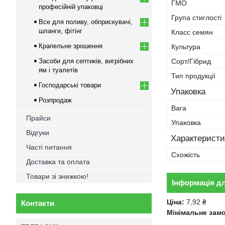
ГМО
професійній упаковці
Група стиглості
Все для поливу, обприскувачі,
шланги, фітінг
Класс семян
Крапельне зрошення
Культура
Засоби для септиків, вигрібних
Сорт/Гібрид
ям і туалетів
Тип продукції
Господарські товари
Упаковка
Розпродаж
Вага
Прайси
Упаковка
Відгуки
Характеристи
Часті питання
Схожість
Доставка та оплата
Товари зі знижкою!
Інформація д
Ціна:
7,92 ₴
Контакти
Мінімальне зам