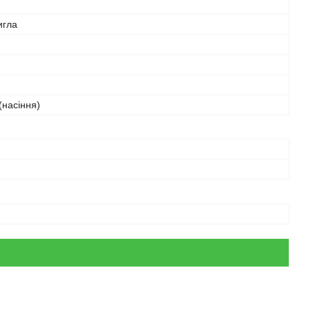
игла
(насіння)