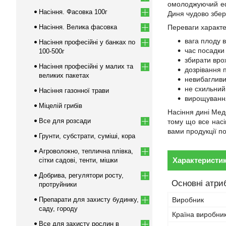
омолоджуючий ефе
Насіння. Фасовка 100г
Диня чудово збері
Насіння. Велика фасовка
Переваги характе
вага плоду в
Насіння професійні у банках по
час посадки 
100-500г
збирати вро
Насіння професійні у малих та
дозрівання п
великих пакетах
невибагливи
не схильний
Насіння газонної трави
вирощування
Міцелій грибів
Насіння дині Мед
Все для розсади
тому що все насі
вами продукції по
Грунти, субстрати, суміші, кора
Агроволокно, теплична плівка,
Характеристи
сітки садові, тенти, мішки
Добрива, регулятори росту,
Основні атри
протруйники
Препарати для захисту будинку,
Виробник
саду, городу
Країна виробни
Все для захисту рослин в