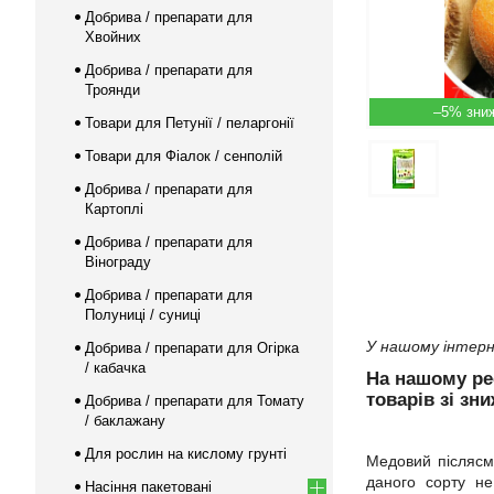
Добрива / препарати для
Хвойних
Добрива / препарати для
Троянди
–5%
Товари для Петунії / пеларгонії
Товари для Фіалок / сенполій
Добрива / препарати для
Картоплі
Добрива / препарати для
Вінограду
Добрива / препарати для
Полуниці / суниці
У нашому інтерн
Добрива / препарати для Огірка
/ кабачка
На нашому р
товарів зі зн
Добрива / препарати для Томату
/ баклажану
Для рослин на кислому грунті
Медовий післясма
даного сорту не
Насіння пакетовані