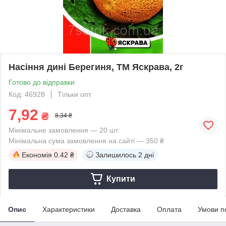
Насіння дині Берегиня, ТМ Яскрава, 2г
Готово до відправки
Код: 46928
Тільки опт
7,92
₴
8,34 ₴
Мінімальне замовлення — 20 шт.
Мінімальна сума замовлення на сайті — 350 ₴
Економія
0.42 ₴
Залишилось
2 дні
Купити
Опис
Характеристики
Доставка
Оплата
Умови п