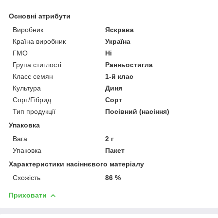
Основні атрибути
Виробник
Яскрава
Країна виробник
Україна
ГМО
Ні
Група стиглості
Ранньостигла
Класс семян
1-й клас
Культура
Диня
Сорт/Гібрид
Сорт
Тип продукції
Посівний (насіння)
Упаковка
Вага
2 г
Упаковка
Пакет
Характеристики насіннєвого матеріалу
Схожість
86 %
Приховати