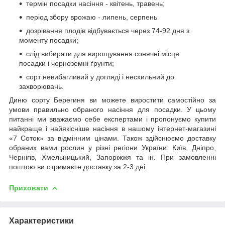
термін посадки насіння - квітень, травень;
період збору врожаю - липень, серпень
дозрівання плодів відбувається через 74-92 дня з
моменту посадки;
слід вибирати для вирощування сонячні місця
посадки і чорноземні ґрунти;
сорт невибагливий у догляді і несхильний до
захворювань.
Диню сорту Берегиня ви можете виростити самостійно за
умови правильно обраного насіння для посадки. У цьому
питанні ми вважаємо себе експертами і пропонуємо купити
найкраще і найякісніше насіння в нашому інтернет-магазині
«7 Соток» за відмінним цінами. Також здійснюємо доставку
обраних вами рослин у різні регіони України: Київ, Дніпро,
Чернігів, Хмельницький, Запоріжжя та ін. При замовленні
поштою ви отримаєте доставку за 2-3 дні.
Приховати
Характеристики