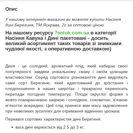
Опис
У нашому інтернет-магазині ви можете купити Насіння
дині Берегиня, ТМ Яскрава, 2г за оптовою ціною.
На нашому ресурсу
7sotok.com.ua
в категорії
Насіння Кавуна і Дині пакетовані - досить
великий асортимент таких товарів зі знижками
чудової якості, з оперативною доставкою)
Диня - це солодкий, ароматний плід, який набирає своєї
популярності завдяки унікальному смаку і своїм цілющим
властивостям. Серед сортового різноманіття дині виділяють
саме сорт Берегиню, який адаптований до зростання і
плодоношення в наших широтах і прекрасно переносить
перепади погодних температур. Плоди округлої форми з
жовто-помаранчевою шкіркою і солодкою, соковитою, в'язкою
м'якоттю всередині. Цей плід принесе вам масу задоволення
при невеликих зусиллях для отримання відмінних урожаїв.
Переваги сортових характеристик дині Берегиня:
вага дині варіюється від 2,5 до 3 кг;