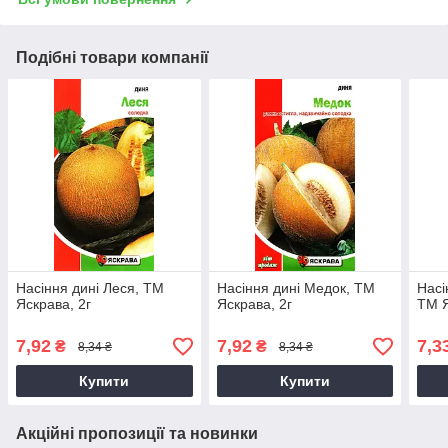
Подібні товари компанії
Насіння дині Леся, ТМ
Насіння дині Медок, ТМ
Насі
Яскрава, 2г
Яскрава, 2г
ТМ Я
7,92
7,92
7,3
₴
₴
8,34 ₴
8,34 ₴
Купити
Купити
Акційні пропозиції та новинки