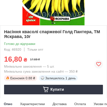
Насіння квасолі спаржевої Голд Пантера, ТМ
Яскрава, 10г
Готово до відправки
Код: 46920
Тільки опт
16,80
₴
17,68 ₴
Мінімальне замовлення — 5 шт.
Мінімальна сума замовлення на сайті — 350 ₴
Економія
0.88 ₴
Залишилось
1 день
Купити
Опис
Характеристики
Доставка
Оплата
Умови п