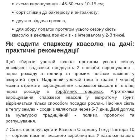
схема вирощування - 45-50 см х 10-15 см;
сорт стійкий до бактеріозу й антракнозу;
дружна віддача врожаю;
для збору лопаток протягом усього сезону сіють
квасолю в декілька прийомів - з інтервалом у 2-3 тижні.
Як садити спаржеву квасолю на дачі:
практичні рекомендації
Щоб збирати урожай квасолі протягом усього сезону
досвідчені садівники поєднують 2 способи вирощування -
через розсаду в теплиці та прямим посівом насіння у
відкритий грунт. Надранній урожай (вже в травні / червні)
можна отримати вирощуванням спаржевої квасолі в теплиці
через розсаду в
торф'яних горщиках
. Агротехніка
вирощування спаржевої квасолі у відкритому грунті
відрізняється тільки способом посадки рослин. Насіння сіють
в теплу землю - сходи з'являються через 5-7 днів. Далі догляд
за культурою традиційний - поливи, прополки та
розпушування.
7 Соток пропонує купити Квасоля Спаржеву Голд Пантера 10
г - сортове насіння власного виробництва. У каталозі нашого