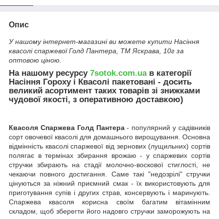
Опис
У нашому інтернет-магазині ви можете купити Насіння
квасолі спаржевої Голд Пантера, ТМ Яскрава, 10г за
оптовою ціною.
На нашому ресурсу
7sotok.com.ua
в категорії
Насіння Гороху і Квасолі пакетовані - досить
великий асортимент таких товарів зі знижками
чудової якості, з оперативною доставкою)
Квасоля Спаржева Голд Пантера
- популярний у садівників
сорт овочевої квасолі для домашнього вирощування. Основна
відмінність квасолі спаржевої від зернових (лущильних) сортів
полягає в термінах збирання врожаю - у спаржевих сортів
стручки збирають на стадії молочно-воскової стиглості, не
чекаючи повного достигання. Саме такі "недозрілі" стручки
цінуються за ніжний приємний смак - їх використовують для
приготування супів і других страв, консервують і маринують.
Спаржева квасоля корисна своїм багатим вітамінним
складом, щоб зберегти його надовго стручки заморожують на