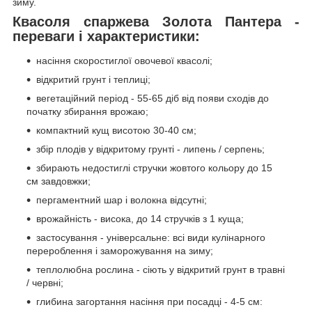
зиму.
Квасоля спаржева Золота Пантера -
переваги і характеристики:
насіння скоростиглої овочевої квасолі;
відкритий грунт і теплиці;
вегетаційний період - 55-65 діб від появи сходів до
початку збирання врожаю;
компактний кущ висотою 30-40 см;
збір плодів у відкритому грунті - липень / серпень;
збирають недостиглі стручки жовтого кольору до 15
см завдовжки;
пергаментний шар і волокна відсутні;
врожайність - висока, до 14 стручків з 1 куща;
застосування - універсальне: всі види кулінарного
перероблення і заморожування на зиму;
теплолюбна рослина - сіють у відкритий грунт в травні
/ червні;
глибина загортання насіння при посадці - 4-5 см: