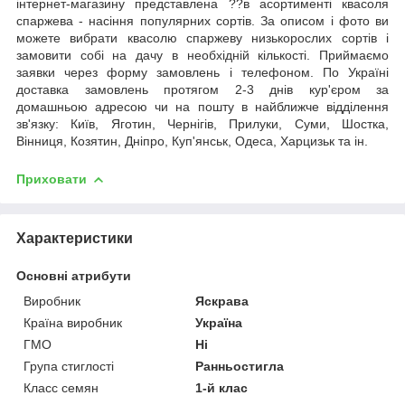
інтернет-магазину представлена ??в асортименті квасоля
спаржева - насіння популярних сортів. За описом і фото ви
можете вибрати квасолю спаржеву низькорослих сортів і
замовити собі на дачу в необхідній кількості. Приймаємо
заявки через форму замовлень і телефоном. По Україні
доставка замовлень протягом 2-3 днів кур'єром за
домашньою адресою чи на пошту в найближче відділення
зв'язку: Київ, Яготин, Чернігів, Прилуки, Суми, Шостка,
Вінниця, Козятин, Дніпро, Куп'янськ, Одеса, Харцизьк та ін.
Приховати
Характеристики
Основні атрибути
Виробник
Яскрава
Країна виробник
Україна
ГМО
Ні
Група стиглості
Ранньостигла
Класс семян
1-й клас