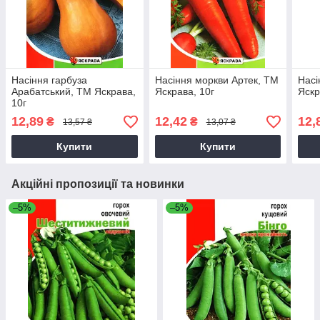
Насіння гарбуза
Насіння моркви Артек, ТМ
Насі
Арабатський, ТМ Яскрава,
Яскрава, 10г
Яскр
10г
12,89
12,42
12,
₴
₴
13,57 ₴
13,07 ₴
Купити
Купити
Акційні пропозиції та новинки
–5%
–5%