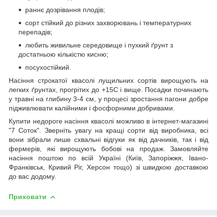
раннє дозрівання плодів;
сорт стійкий до різних захворювань і температурних
перепадів;
любить живильне середовище і пухкий ґрунт з
достатньою кількістю кисню;
посухостійкий.
Насіння строкатої квасолі лущильних сортів вирощують на
легких ґрунтах, прогрітих до +15С і вище. Посадки починають
у травні на глибину 3-4 см, у процесі зростання пагони добре
підживлювати калійними і фосфорними добривами.
Купити недороге насіння квасолі можливо в інтернет-магазині
"7 Соток". Зверніть увагу на кращі сорти від виробника, всі
вони зібрали лише схвальні відгуки як від дачників, так і від
фермерів, які вирощують бобові на продаж. Замовляйте
насіння поштою по всій Україні (Київ, Запоріжжя, Івано-
Франківськ, Кривий Ріг, Херсон тощо) зі швидкою доставкою
до вас додому.
Приховати