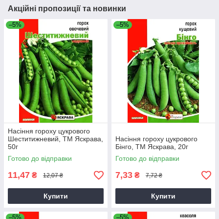
Акційні пропозиції та новинки
–5%
–5%
Насіння гороху цукрового
Шеститижневий, ТМ Яскрава,
Насіння гороху цукрового
50г
Бінго, ТМ Яскрава, 20г
Готово до відправки
Готово до відправки
11,47
7,33
₴
₴
12,07 ₴
7,72 ₴
Купити
Купити
–5%
–5%