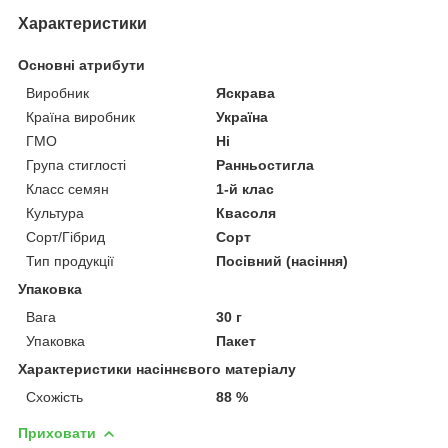
Характеристики
Основні атрибути
Виробник
Яскрава
Країна виробник
Україна
ГМО
Ні
Група стиглості
Ранньостигла
Класс семян
1-й клас
Культура
Квасоля
Сорт/Гібрид
Сорт
Тип продукції
Посівний (насіння)
Упаковка
Вага
30 г
Упаковка
Пакет
Характеристики насіннєвого матеріалу
Схожість
88 %
Приховати