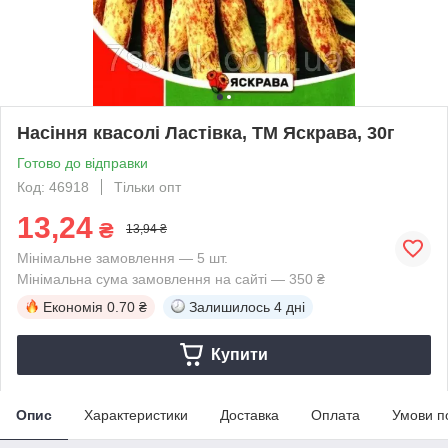
Насіння квасолі Ластівка, ТМ Яскрава, 30г
Готово до відправки
Код: 46918
Тільки опт
13,24
₴
13,94 ₴
Мінімальне замовлення — 5 шт.
Мінімальна сума замовлення на сайті — 350 ₴
Економія
0.70 ₴
Залишилось
4 дні
Купити
Опис
Характеристики
Доставка
Оплата
Умови п