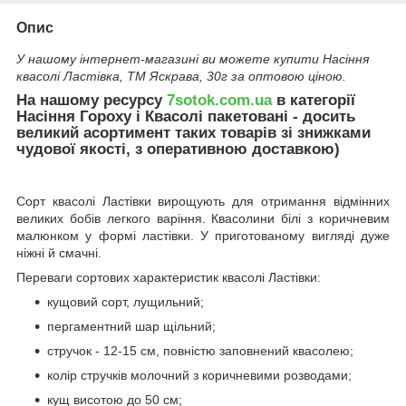
Опис
У нашому інтернет-магазині ви можете купити Насіння
квасолі Ластівка, ТМ Яскрава, 30г за оптовою ціною.
На нашому ресурсу
7sotok.com.ua
в категорії
Насіння Гороху і Квасолі пакетовані - досить
великий асортимент таких товарів зі знижками
чудової якості, з оперативною доставкою)
Сорт квасолі Ластівки вирощують для отримання відмінних
великих бобів легкого варіння. Квасолини білі з коричневим
малюнком у формі ластівки. У приготованому вигляді дуже
ніжні й смачні.
Переваги сортових характеристик квасолі Ластівки:
кущовий сорт, лущильний;
пергаментний шар щільний;
стручок - 12-15 см, повністю заповнений квасолею;
колір стручків молочний з коричневими розводами;
кущ висотою до 50 см;