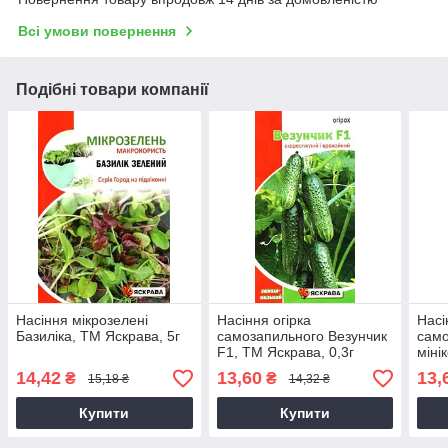
Всі умови повернення
Подібні товари компанії
Насіння мікрозелені
Насіння огірка
Насі
Базиліка, ТМ Яскрава, 5г
самозапильного Везунчик
само
F1, ТМ Яскрава, 0,3г
міні
Німе
14,42
13,60
13,
₴
₴
15,18 ₴
14,32 ₴
0,3г
Купити
Купити