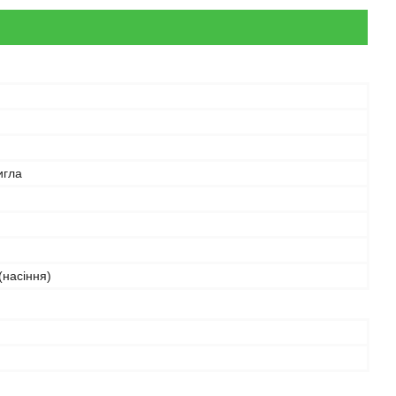
игла
(насіння)