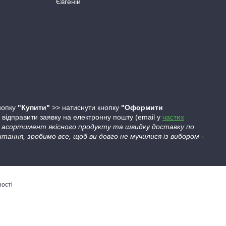
Євгеній
кнопку
"Купити"
>> натиснути кнопку
"Оформити
ідправити заявку на електронну пошту (email у
частих
ий асортимент якісного продукту та швидку доставку по
тання, зробимо все, щоб ви довго не мучилися із вибором -
ності