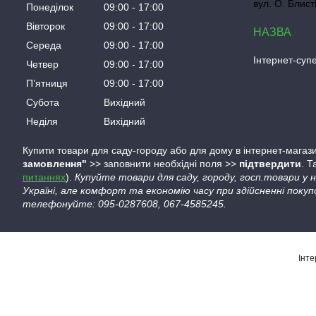
вул. О. Блист
Понеділок
09:00
17:00
Вівторок
09:00
17:00
Середа
09:00
17:00
Інтернет-су
Четвер
09:00
17:00
Пʼятниця
09:00
17:00
Субота
Вихідний
Неділя
Вихідний
Купити товари для саду-городу або для дому в інтернет-магази
замовлення"
>> заповнити необхідні поля >>
підтвердити
. 
питаннях
).
Купуйте товари для саду, городу, госп.товари у
Україні, але комфорт та економію часу при здійсненні покуп
телефонуйте: 095-0287608, 067-4585245.