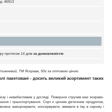
д:
46913
ру протягом 14 днів
за домовленістю
тижневий, ТМ Яскрава, 50г за оптовою ціною.
солі пакетовані - досить великий асортимент таких
зу і невибагливим у догляді. Поверхня стручків має яскраво-
ирання і транспортування. Сорт є цінним дієтичним продуктом,
можна заморожувати, консервувати, вживати в їжу в сирому і