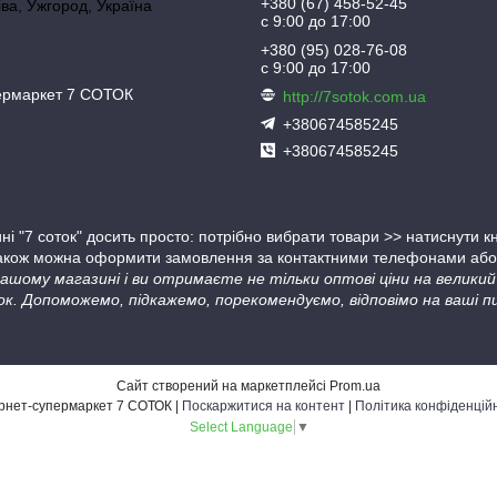
+380 (67) 458-52-45
іва, Ужгород, Україна
с 9:00 до 17:00
+380 (95) 028-76-08
с 9:00 до 17:00
пермаркет 7 СОТОК
http://7sotok.com.ua
+380674585245
+380674585245
ні "7 соток" досить просто: потрібно вибрати товари >> натиснути 
Також можна оформити замовлення за контактними телефонами або в
 нашому магазині і ви отримаєте не тільки оптові ціни на велик
ок. Допоможемо, підкажемо, порекомендуємо, відповімо на ваші пи
Сайт створений на маркетплейсі
Prom.ua
Інтернет-супермаркет 7 СОТОК |
Поскаржитися на контент
|
Політика конфіденцій
Select Language
▼