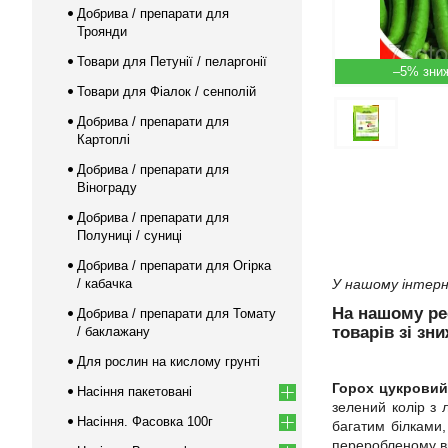
Добрива / препарати для
Троянди
Товари для Петунії / пеларгонії
–5%
Товари для Фіалок / сенполій
Добрива / препарати для
Картоплі
Добрива / препарати для
Вінограду
Добрива / препарати для
Полуниці / суниці
Добрива / препарати для Огірка
/ кабачка
У нашому інтерн
На нашому р
Добрива / препарати для Томату
товарів зі зн
/ баклажану
Для рослин на кислому грунті
Горох цукрови
Насіння пакетовані
зелений колір з 
Насіння. Фасовка 100г
багатим білками,
переробленому ви