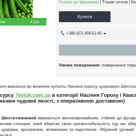
Готово до відправки
Тільки оптом
Ко
Купити
4 дні
+380 (67) 458-52-45
повернення това
ет-магазині ви можете купити Насіння гороху цукрового Шести
есурсу
7sotok.com.ua
в категорії Насіння Гороху і Ква
ижками чудової якості, з оперативною доставкою)
й Шеститижневий
вважається високоврожайним, стійким до фузаріо
легким глянцем, який зберігає свою презентабельність під час зб
 цукрами, крохмалем, вітамінами та каротином. Зібраний урожай 
гляді.