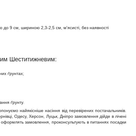
 до 9 см, шириною 2,3-2,5 см, м'ясисті, без наявності
овим Шеститижневим:
них ґрунтах;
вання ґрунту.
опонуємо найякісніше насіння від перевірених постачальників.
нівці, Одесу, Херсон, Луцьк, Дніпро замовлення дійде в лічені
и оформлять замовлення, проконсультують в питаннях посадки