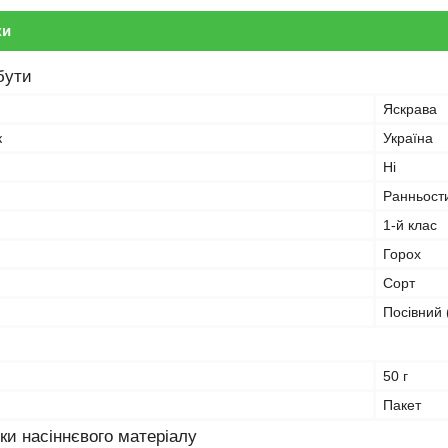
ки
бути
Яскрава
к
Україна
Ні
Ранньост
1-й клас
Горох
Сорт
Посівний 
50 г
Пакет
ки насіннєвого матеріалу