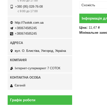
с 9:00 до 17:00
Схожість
+380 (95) 028-76-08
с 9:00 до 17:00
Інформація д
http://7sotok.com.ua
Ціна:
11,47 ₴
+380674585245
Мінімальне зам
+380674585245
вул. О. Блистіва, Ужгород, Україна
Інтернет-супермаркет 7 СОТОК
Євгеній
Графік роботи