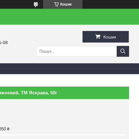
Кошик
Кошик
6-08
ижневий, ТМ Яскрава, 50г
350 ₴