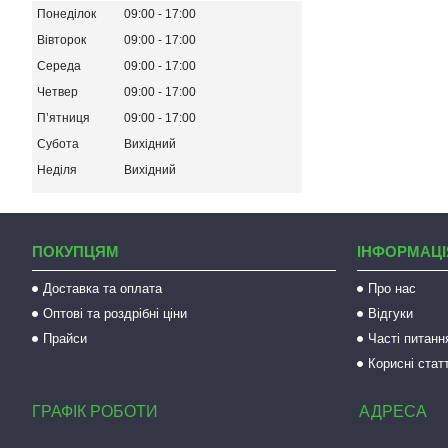
Понеділок
09:00
17:00
Вівторок
09:00
17:00
Середа
09:00
17:00
Четвер
09:00
17:00
Пʼятниця
09:00
17:00
Субота
Вихідний
Неділя
Вихідний
ПОКУПЦЯМ
ІНФОРМАЦІ
Доставка та оплата
Про нас
Оптові та роздрібні ціни
Відгуки
Прайси
Часті питанн
Корисні статт
ГРАФІК РОБОТИ