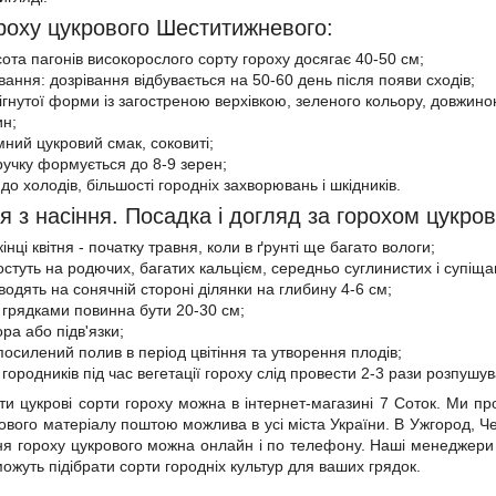
роху цукрового Шеститижневого:
сота пагонів високорослого сорту гороху досягає 40-50 см;
вання: дозрівання відбувається на 50-60 день після появи сходів;
гнутої форми із загостреною верхівкою, зеленого кольору, довжиною
ин;
ний цукровий смак, соковиті;
ручку формується до 8-9 зерен;
 до холодів, більшості городніх захворювань і шкідників.
 з насіння. Посадка і догляд за горохом цукр
кінці квітня - початку травня, коли в ґрунті ще багато вологи;
стуть на родючих, багатих кальцієм, середньо суглинистих і супіща
одять на сонячній стороні ділянки на глибину 4-6 см;
ж грядками повинна бути 20-30 см;
ра або підв'язки;
посилений полив в період цвітіння та утворення плодів;
 городників під час вегетації гороху слід провести 2-3 рази розпушу
и цукрові сорти гороху можна в інтернет-магазині 7 Соток. Ми пр
ового матеріалу поштою можлива в усі міста України. В Ужгород, Чер
ння гороху цукрового можна онлайн і по телефону. Наші менеджер
ожуть підібрати сорти городніх культур для ваших грядок.