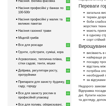
Насіння. Велика фасовка
Переваги го
Насіння професійні у банках по
100-500г
загальна ви
термін дозрі
Насіння професійні у малих та
боби слабозі
великих пакетах
жорстких ткан
мають приєм
Насіння газонної трави
в одному ст
Міцелій грибів
сорт стійкий
Все для розсади
Вирощування
Грунти, субстрати, суміші, кора
висівають в 
найкраще ро
Агроволокно, теплична плівка,
посадку пров
сітки садові, тенти, мішки
відстань мі
Добрива, регулятори росту,
потрібна опо
протруйники
необхідний 
за відгуками
Препарати для захисту будинку,
саду, городу
Недорого замовит
Відправка посадк
Все для захисту рослин в
дні. Купити насі
професійній упаковці
та догляду, допом
Все для поливу, обприскувачі,