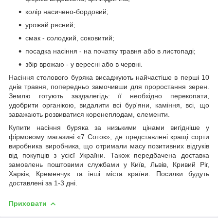
колір насичено-бордовий;
урожай рясний;
смак - солодкий, соковитий;
посадка насіння - на початку травня або в листопаді;
збір врожаю - у вересні або в червні.
Насіння столового буряка висаджують найчастіше в перші 10
днів травня, попередньо замочивши для проростання зерен.
Землю готують заздалегідь: її необхідно перекопати,
удобрити органікою, видалити всі бур'яни, каміння, всі, що
заважають розвиватися коренеплодам, елементи.
Купити насіння буряка за низькими цінами вигідніше у
фірмовому магазині «7 Соток», де представлені кращі сорти
виробника виробника, що отримали масу позитивних відгуків
від покупців з усієї України. Також передбачена доставка
замовлень поштовими службами у Київ, Львів, Кривий Ріг,
Харків, Кременчук та інші міста країни. Посилки будуть
доставлені за 1-3 дні.
Приховати