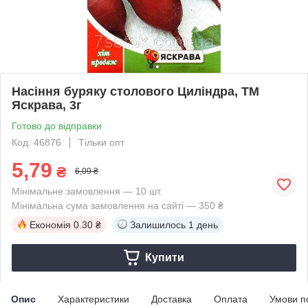
Насіння буряку столового Цилiндра, ТМ
Яскрава, 3г
Готово до відправки
Код: 46876
Тільки опт
5,79
₴
6,09 ₴
Мінімальне замовлення — 10 шт.
Мінімальна сума замовлення на сайті — 350 ₴
Економія
0.30 ₴
Залишилось
1 день
Купити
Опис
Характеристики
Доставка
Оплата
Умови п