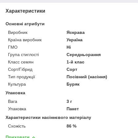
Характеристики
Основні атрибути
Виробник
Яскрава
Країна виробник
Україна
ГМО
Ні
Група стиглості
Середньорання
Класс семян
1-й клас
Сорт/Гібрид
Сорт
Тип продукції
Посівний (насіння)
Культура
Буряк
Упаковка
Вага
3 г
Упаковка
Пакет
Характеристики насіннєвого матеріалу
Схожість
86 %
Приховати