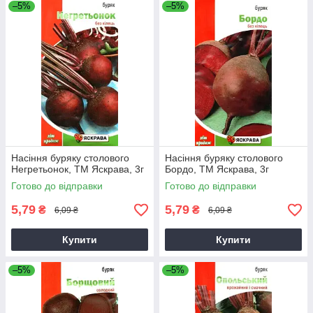
–5%
–5%
Насіння буряку столового
Насіння буряку столового
Негретьонок, ТМ Яскрава, 3г
Бордо, ТМ Яскрава, 3г
Готово до відправки
Готово до відправки
5,79
5,79
₴
₴
6,09 ₴
6,09 ₴
Купити
Купити
–5%
–5%