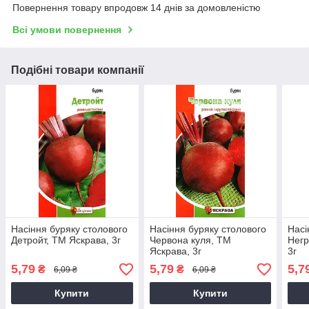
Повернення товару впродовж 14 днів за домовленістю
Всі умови повернення
Подібні товари компанії
Насіння буряку столового
Насіння буряку столового
Насі
Детройт, ТМ Яскрава, 3г
Червона куля, ТМ
Негр
Яскрава, 3г
3г
5,79
5,79
5,7
₴
₴
6,09 ₴
6,09 ₴
Купити
Купити