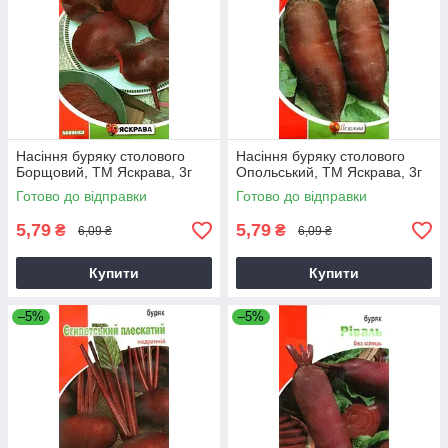
Насіння буряку столового
Насіння буряку столового
Борщовий, ТМ Яскрава, 3г
Опольський, ТМ Яскрава, 3г
Готово до відправки
Готово до відправки
5,79
5,79
₴
₴
6,09 ₴
6,09 ₴
Купити
Купити
–5%
–5%