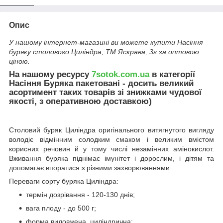
Опис
У нашому інтернет-магазині ви можете купити Насіння
буряку столового Цилiндра, ТМ Яскрава, 3г за оптовою
ціною.
На нашому ресурсу
7sotok.com.ua
в категорії
Насіння Буряка пакетовані - досить великий
асортимент таких товарів зі знижками чудової
якості, з оперативною доставкою)
Столовий буряк Циліндра оригінального витягнутого вигляду
володіє відмінним солодким смаком і великим вмістом
корисних речовин й у тому числі незамінних амінокислот.
Вживання буряка піднімає імунітет і дорослим, і дітям та
допомагає впоратися з різними захворюваннями.
Переваги сорту буряка Циліндра:
термін дозрівання - 120-130 днів;
вага плоду - до 500 г;
форма видовжена, циліндрична;