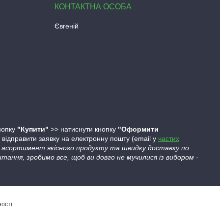
Євгеній
кнопку
"Купити"
>> натиснути кнопку
"Оформити
ідправити заявку на електронну пошту (email у
частих
ий асортимент якісного продукту та швидку доставку по
тання, зробимо все, щоб ви довго не мучилися із вибором -
ності