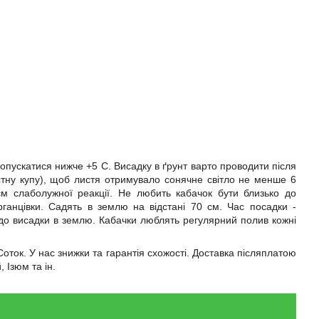
опускатися нижче +5 C. Висадку в ґрунт варто проводити після
остну купу), щоб листя отримувало сонячне світло не менше 6
єм слаболужної реакції. Не любить кабачок бути близько до
ганцівки. Садять в землю на відстані 70 см. Час посадки -
 до висадки в землю. Кабачки люблять регулярний полив кожні
Соток. У нас знижки та гарантія схожості. Доставка післяплатою
 Ізюм та ін.