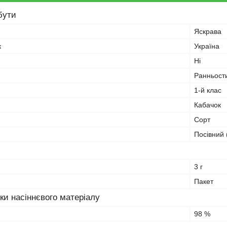
бути
Яскрава
к
Україна
Ні
Ранньост
1-й клас
Кабачок
Сорт
Посівний 
3 г
Пакет
ки насіннєвого матеріалу
98 %