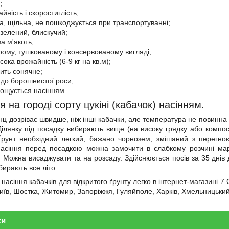
;
йність і скоростиглість;
ка, щільна, не пошкоджується при транспортуванні;
-зелений, блискучий;
а м'якоть;
рому, тушкованому і консервованому вигляді;
сока врожайність (6-9 кг на кв.м);
дить сонячне;
й до борошнистої роси;
рощується насінням.
на городі сорту цукіні (кабачок) насінням.
ц дозріває швидше, ніж інші кабачки, але температура не повинна 
 Ділянку під посадку вибирають вище (на високу грядку або комп
Ґрунт необхідний легкий, бажано чорнозем, змішаний з перегно
Насіння перед посадкою можна замочити в слабкому розчині мар
 Можна висаджувати та на розсаду. Здійснюється посів за 35 днів
бирають все літо.
асіння кабачків для відкритого ґрунту легко в інтернет-магазині 7 
Київ, Шостка, Житомир, Запоріжжя, Гуляйполе, Харків, Хмельницький,
ки