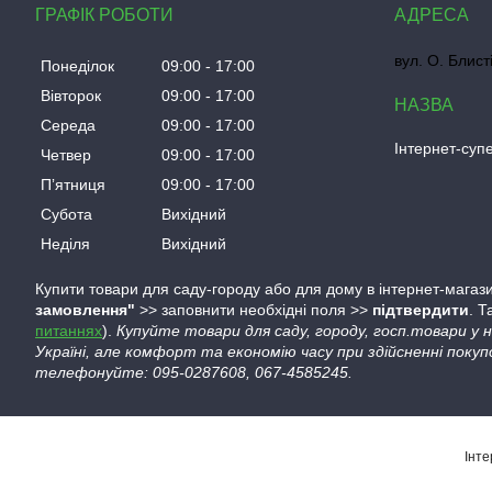
ГРАФІК РОБОТИ
вул. О. Блист
Понеділок
09:00
17:00
Вівторок
09:00
17:00
Середа
09:00
17:00
Інтернет-су
Четвер
09:00
17:00
Пʼятниця
09:00
17:00
Субота
Вихідний
Неділя
Вихідний
Купити товари для саду-городу або для дому в інтернет-магази
замовлення"
>> заповнити необхідні поля >>
підтвердити
. 
питаннях
).
Купуйте товари для саду, городу, госп.товари у
Україні, але комфорт та економію часу при здійсненні покуп
телефонуйте: 095-0287608, 067-4585245.