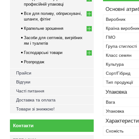
професійній упаковці
Основні атри
Все для поливу, обприскувачі,
шланги, фітінг
Виробник
Країна виробни
Крапельне зрошення
ГМО
Засоби для септиків, вигрібних
ям і туалетів
Група стиглості
Господарські товари
Класс семян
Розпродаж
Культура
Прайси
Сорт/Гібрид
Відгуки
Тип продукції
Часті питання
Упаковка
Доставка та оплата
Вага
Товари зі знижкою!
Упаковка
Характеристи
Контакти
Схожість