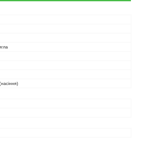
игла
(насіння)