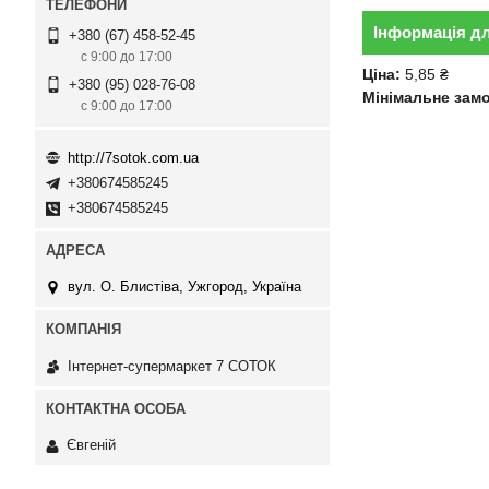
Інформація д
+380 (67) 458-52-45
с 9:00 до 17:00
Ціна:
5,85 ₴
+380 (95) 028-76-08
Мінімальне зам
с 9:00 до 17:00
http://7sotok.com.ua
+380674585245
+380674585245
вул. О. Блистіва, Ужгород, Україна
Інтернет-супермаркет 7 СОТОК
Євгеній