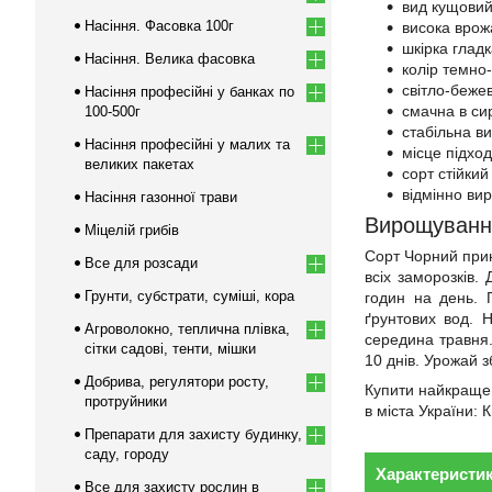
вид кущовий
Насіння. Фасовка 100г
висока врожа
шкірка глад
Насіння. Велика фасовка
колір темно
світло-бежев
Насіння професійні у банках по
смачна в си
100-500г
стабільна ви
Насіння професійні у малих та
місце підхо
великих пакетах
сорт стійки
відмінно ви
Насіння газонної трави
Вирощування 
Міцелій грибів
Сорт Чорний прин
Все для розсади
всіх заморозків.
Грунти, субстрати, суміші, кора
годин на день. 
ґрунтових вод. 
Агроволокно, теплична плівка,
середина травня.
сітки садові, тенти, мішки
10 днів. Урожай з
Добрива, регулятори росту,
Купити найкраще н
протруйники
в міста України: 
Препарати для захисту будинку,
саду, городу
Характеристи
Все для захисту рослин в