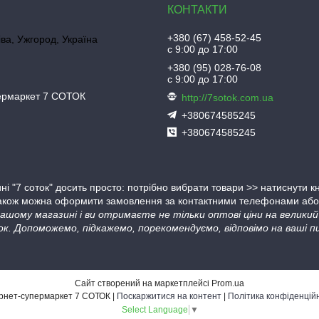
+380 (67) 458-52-45
іва, Ужгород, Україна
с 9:00 до 17:00
+380 (95) 028-76-08
с 9:00 до 17:00
пермаркет 7 СОТОК
http://7sotok.com.ua
+380674585245
+380674585245
ні "7 соток" досить просто: потрібно вибрати товари >> натиснути 
Також можна оформити замовлення за контактними телефонами або в
 нашому магазині і ви отримаєте не тільки оптові ціни на велик
ок. Допоможемо, підкажемо, порекомендуємо, відповімо на ваші пи
Сайт створений на маркетплейсі
Prom.ua
Інтернет-супермаркет 7 СОТОК |
Поскаржитися на контент
|
Політика конфіденцій
Select Language
▼