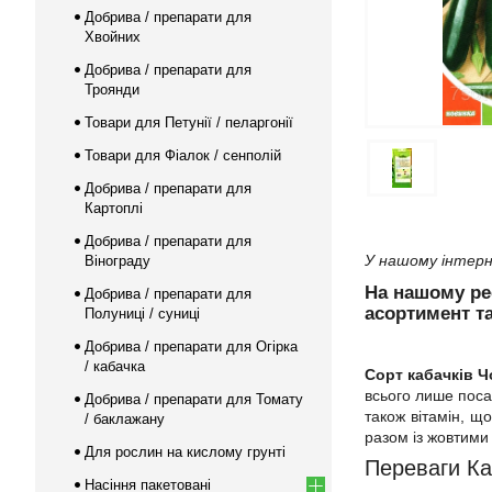
Добрива / препарати для
Хвойних
Добрива / препарати для
Троянди
Товари для Петунії / пеларгонії
Товари для Фіалок / сенполій
Добрива / препарати для
Картоплі
Добрива / препарати для
У нашому інтерн
Вінограду
На нашому р
Добрива / препарати для
асортимент та
Полуниці / суниці
Добрива / препарати для Огірка
/ кабачка
Сорт кабачків 
всього лише поса
Добрива / препарати для Томату
також вітамін, щ
/ баклажану
разом із жовтими
Для рослин на кислому грунті
Переваги Ка
Насіння пакетовані