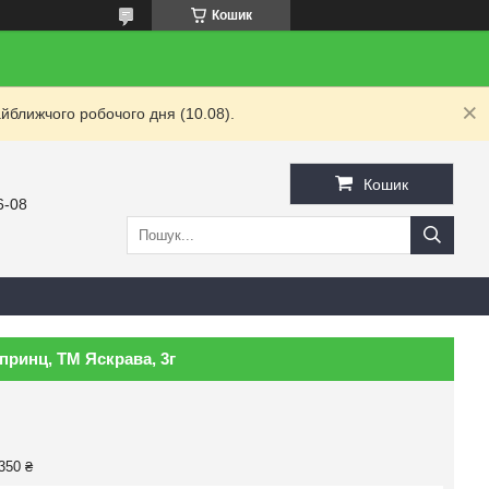
Кошик
йближчого робочого дня (10.08).
Кошик
6-08
принц, ТМ Яскрава, 3г
350 ₴