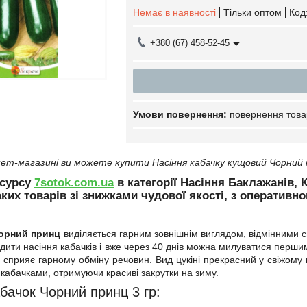
Немає в наявності
Тільки оптом
Код
+380 (67) 458-52-45
повернення това
ет-магазині ви можете купити Насіння кабачку кущовий Чорний п
есурсу
7sotok.com.ua
в категорії Насіння Баклажанів, К
ких товарів зі знижками чудової якості, з оператив
Чорний принц
виділяється гарним зовнішнім виглядом, відмінними 
дити насіння кабачків і вже через 40 днів можна милуватися першим
о сприяє гарному обміну речовин. Вид цукіні прекрасний у свіжому 
 кабачками, отримуючи красиві закрутки на зиму.
бачок Чорний принц 3 гр: