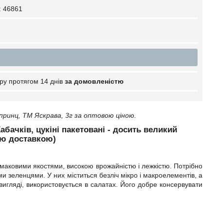
:
46861
ру протягом 14 днів
за домовленістю
ринц, ТМ Яскрава, 3г за оптовою ціною.
абачків, цукіні пакетовані - досить великий
ною доставкою)
смаковими якостями, високою врожайністю і лежкістю. Потрібно
и зеленцями. У них міститься безліч мікро і макроелементів, а
вигляді, використовується в салатах. Його добре консервувати