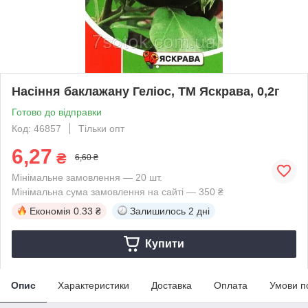
Насіння баклажану Гелiос, ТМ Яскрава, 0,2г
Готово до відправки
Код: 46857
Тільки опт
6,27
₴
6,60 ₴
Мінімальне замовлення — 20 шт.
Мінімальна сума замовлення на сайті — 350 ₴
Економія
0.33 ₴
Залишилось
2 дні
Купити
Опис
Характеристики
Доставка
Оплата
Умови п