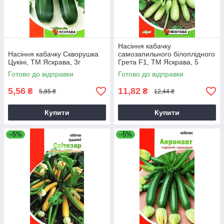
Насіння кабачку
Насіння кабачку Скворушка
самозапильного бiлоплідного
Цукiнi, ТМ Яскрава, 3г
Грета F1, ТМ Яскрава, 5
насінин
Готово до відправки
Готово до відправки
5,56
11,82
₴
₴
5,85 ₴
12,44 ₴
Купити
Купити
–5%
–5%