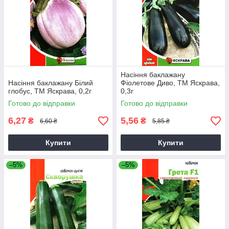
Насіння баклажану
Насіння баклажану Білий
Фіолетове Диво, ТМ Яскрава,
глобус, ТМ Яскрава, 0,2г
0,3г
Готово до відправки
Готово до відправки
6,27
5,56
₴
₴
6,60 ₴
5,85 ₴
Купити
Купити
–5%
–5%