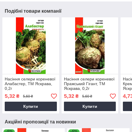
Подібні товари компанії
Насіння селери кореневої
Насіння селери кореневої
Насі
Алабастер, ТМ Яскрава,
Пражський Гігант, ТМ
Крем
0,2г
Яскрава, 0,2г
Яскр
5,32
5,32
4,7
₴
₴
5,60 ₴
5,60 ₴
Купити
Купити
Акційні пропозиції та новинки
–5%
–5%