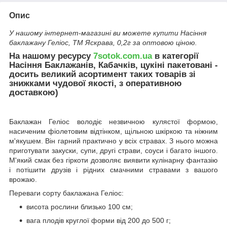
Опис
У нашому інтернет-магазині ви можете купити Насіння
баклажану Гелiос, ТМ Яскрава, 0,2г за оптовою ціною.
На нашому ресурсу
7sotok.com.ua
в категорії
Насіння Баклажанів, Кабачків, цукіні пакетовані -
досить великий асортимент таких товарів зі
знижками чудової якості, з оперативною
доставкою)
Баклажан Геліос володіє незвичною кулястої формою,
насиченим фіолетовим відтінком, щільною шкіркою та ніжним
м'якушем. Він гарний практично у всіх стравах. З нього можна
приготувати закуски, супи, другі страви, соуси і багато іншого.
М'який смак без гіркоти дозволяє виявити кулінарну фантазію
і потішити друзів і рідних смачними стравами з вашого
врожаю.
Переваги сорту баклажана Геліос:
висота рослини близько 100 см;
вага плодів круглої форми від 200 до 500 г;