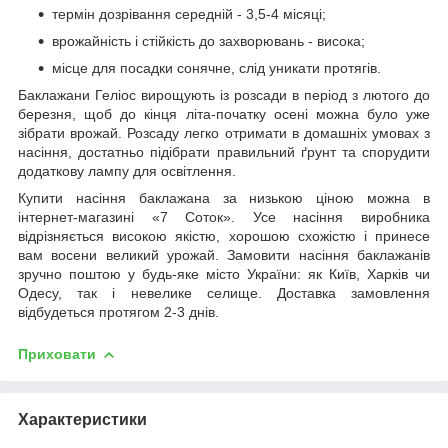
термін дозрівання середній - 3,5-4 місяці;
врожайність і стійкість до захворювань - висока;
місце для посадки сонячне, слід уникати протягів.
Баклажани Геліос вирощують із розсади в період з лютого до
березня, щоб до кінця літа-початку осені можна було уже
зібрати врожай. Розсаду легко отримати в домашніх умовах з
насіння, достатньо підібрати правильний ґрунт та спорудити
додаткову лампу для освітлення.
Купити насіння баклажана за низькою ціною можна в
інтернет-магазині «7 Соток». Усе насіння виробника
відрізняється високою якістю, хорошою схожістю і принесе
вам восени великий урожай. Замовити насіння баклажанів
зручно поштою у будь-яке місто України: як Київ, Харків чи
Одесу, так і невелике селище. Доставка замовлення
відбудеться протягом 2-3 днів.
Приховати
Характеристики