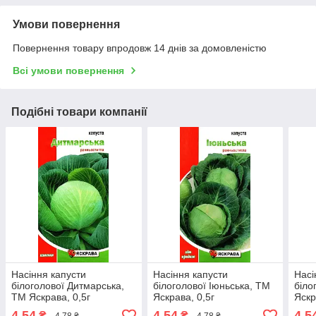
Умови повернення
Повернення товару впродовж 14 днів за домовленістю
Всі умови повернення
Подібні товари компанії
Насіння капусти
Насіння капусти
Насі
білоголової Дитмарська,
білоголової Іюньська, ТМ
біло
ТМ Яскрава, 0,5г
Яскрава, 0,5г
Яскр
4,54
4,54
4,5
₴
₴
4,78 ₴
4,78 ₴