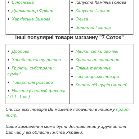
Білосніжка
Капуста Кам'яна Голова
Дитмаршер Фрюер
Капуста Тюркис
Харківська Зимова
Ольга
Золотий Гектар
Інші популярні товари магазину "7 Соток"
Добрива
Мішки, сітки овочеві
Засоби захисту рослин
Крапельне зрошення
Грунти, субстрати,
Плівка теплична
суміші
Господарські товари
Товари для розсади
Кошти від щурів і мишей
Насіння у великій фасовці
( 0,1 -1 кг )
Список всіх товарів Ви можете побачити в нашому
прайс-
листі
Ваше замовлення може бути доставлений у зручний для
Вас час у всі області і міста України.