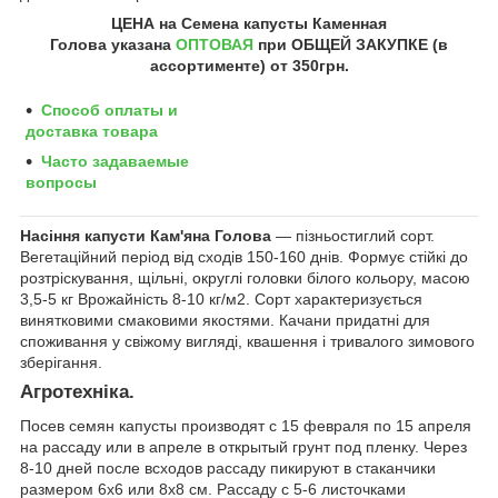
ЦЕНА на
Семена капусты Каменная
Голова
указана
ОПТОВАЯ
при ОБЩЕЙ ЗАКУПКЕ (в
ассортименте) от 350грн
.
Способ оплаты и
доставка товара
Часто задаваемые
вопросы
Насіння капусти Кам'яна Голова
― пізньостиглий сорт.
Вегетаційний період від сходів 150-160 днів. Формує стійкі до
розтріскування, щільні, округлі головки білого кольору, масою
3,5-5 кг Врожайність 8-10 кг/м2. Сорт характеризується
винятковими смаковими якостями. Качани придатні для
споживання у свіжому вигляді, квашення і тривалого зимового
зберігання.
Агротехніка.
Посев семян капусты производят с 15 февраля по 15 апреля
на рассаду или в апреле в открытый грунт под пленку. Через
8-10 дней после всходов рассаду пикируют в стаканчики
размером 6х6 или 8х8 см. Рассаду с 5-6 листочками