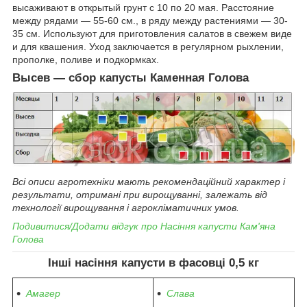
высаживают в открытый грунт с 10 по 20 мая. Расстояние
между рядами ― 55-60 см., в ряду между растениями ― 30-
35 см. Используют для приготовления салатов в свежем виде
и для квашения. Уход заключается в регулярном рыхлении,
прополке, поливе и подкормках.
Высев ― сбор
капусты
Каменная Голова
Всі описи агротехніки мають рекомендаційний характер і
результати, отримані при вирощуванні, залежать від
технології вирощування і агрокліматичних умов.
Подивитися/Додати відгук про
Насіння
капусти
Кам'яна
Голова
Інші насіння
капусти
в фасовці 0,5 кг
Амагер
Слава