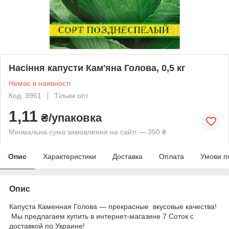
Насіння капусти Кам'яна Голова, 0,5 кг
Немає в наявності
Код: 3961
Тільки опт
1,11
₴/упаковка
Мінімальна сума замовлення на сайті — 350 ₴
Опис
Характеристики
Доставка
Оплата
Умови п
Опис
Капуста Каменная Голова ― прекрасные вкусовые качества!
Мы предлагаем купить в интернет-магазине 7 Соток с
доставкой по Украине!